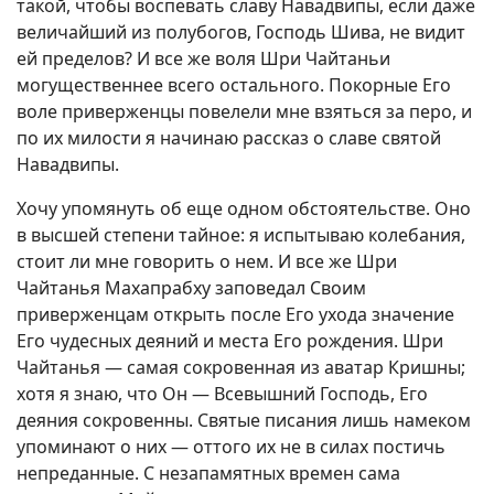
такой, чтобы воспевать славу Навадвипы, если даже
величайший из полубогов, Господь Шива, не видит
ей пределов? И все же воля Шри Чайтаньи
могущественнее всего остального. Покорные Его
воле приверженцы повелели мне взяться за перо, и
по их милости я начинаю рассказ о славе святой
Навадвипы.
Хочу упомянуть об еще одном обстоятельстве. Оно
в высшей степени тайное: я испытываю колебания,
стоит ли мне говорить о нем. И все же Шри
Чайтанья Махапрабху заповедал Своим
приверженцам открыть после Его ухода значение
Его чудесных деяний и места Его рождения. Шри
Чайтанья — самая сокровенная из аватар Кришны;
хотя я знаю, что Он — Всевышний Господь, Его
деяния сокровенны. Святые писания лишь намеком
упоминают о них — оттого их не в силах постичь
непреданные. С незапамятных времен сама