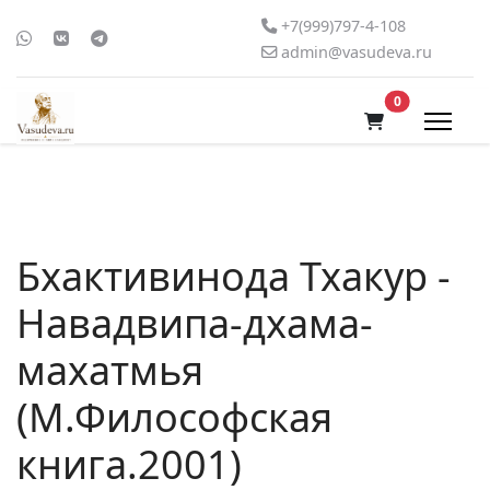
+7(999)797-4-108
admin@vasudeva.ru
В корзину
0
Бхактивинода Тхакур -
Навадвипа-дхама-
махатмья
(М.Философская
книга.2001)