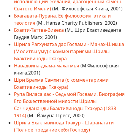
исполняющий желания, драгоценный камень
Святого Имени)
(М.: Философская Книга, 2001)
Бхагавата-Пурана. Её философия, этика и
теология
(М., Hansa Charity Publishers, 2002)
Бхакти-Таттва-Вивека
(М., Шри Бхактиведанта
Гаудия Матх, 2001)
Шрила Рагхунатха дас Госвами - Манах-Шикша
(Молитвы уму) с комментариями Шрилы
Бхактивиноды Тхакура
Навадвипа-дхама-махатмья
(М.Философская
книга.2001)
Шри Брахма Самхита (с комментариями
Бхактивиноды Тхакура)
Рупа Виласа дас - Седьмой Госвами. Биография
Его Божественной милости Шрилы
Саччидананды Бхактивиноды Тхакура (1838-
1914)
(М.: Йамуна-Пресс, 2000)
Шрила Бхактивинода Тхакур - Шаранагати
(Полное предание себя Господу)