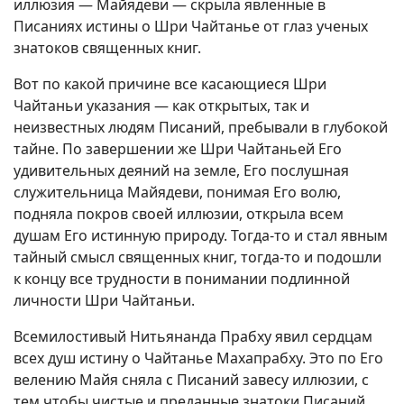
иллюзия — Майядеви — скрыла явленные в
Писаниях истины о Шри Чайтанье от глаз ученых
знатоков священных книг.
Вот по какой причине все касающиеся Шри
Чайтаньи указания — как открытых, так и
неизвестных людям Писаний, пребывали в глубокой
тайне. По завершении же Шри Чайтаньей Его
удивительных деяний на земле, Его послушная
служительница Майядеви, понимая Его волю,
подняла покров своей иллюзии, открыла всем
душам Его истинную природу. Тогда-то и стал явным
тайный смысл священных книг, тогда-то и подошли
к концу все трудности в понимании подлинной
личности Шри Чайтаньи.
Всемилостивый Нитьянанда Прабху явил сердцам
всех душ истину о Чайтанье Махапрабху. Это по Его
велению Майя сняла с Писаний завесу иллюзии, с
тем чтобы чистые и преданные знатоки Писаний