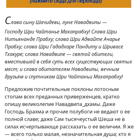
С
лава сыну Шачидеви, луне Навадвипы —
Господу Шри Чайтанье Махапрабху! Слава Шри
Нитьянанде Прабху; слава Шри Адвайте Ачарье
Прабху; слава Шри Гададхаре Пандиту и Шривасе
Тхакуре; слава Навадвипе — святой обители,
вместившей в себя суть всех существующих святых
мест; и слава обитателям Навадвипы, вечным
друзьям и спутникам Шри Чайтаньи Махапрабху!
Предложив почтительные поклоны лотосным
стопам всех преданных приверженцев, кратко
опишу великолепие Навадвипа_дхамы. Даже
Господь Брахма и прочие полубоги не ведают о ее
полной славе; даже Cам тысячеустый Шеша не в
силах исчерпывающе рассказать о ее величии. Я же
— всего только малая, незначительная душа; кто я