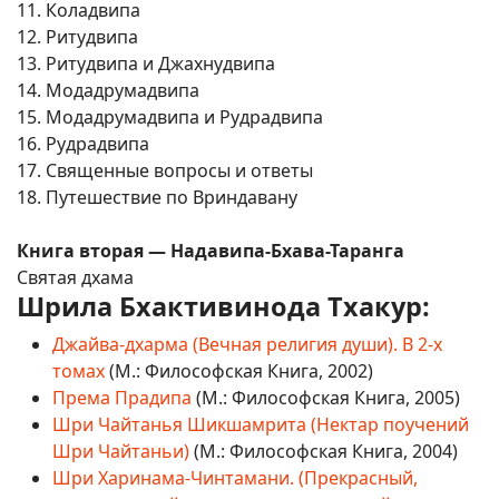
11. Коладвипа
12. Ритудвипа
13. Ритудвипа и Джахнудвипа
14. Модадрумадвипа
15. Модадрумадвипа и Рудрадвипа
16. Рудрадвипа
17. Священные вопросы и ответы
18. Путешествие по Вриндавану
Книга вторая — Надавипа-Бхава-Таранга
Святая дхама
Шрила Бхактивинода Тхакур:
Джайва-дхарма (Вечная религия души). В 2-х
томах
(М.: Философская Книга, 2002)
Према Прадипа
(М.: Философская Книга, 2005)
Шри Чайтанья Шикшамрита (Нектар поучений
Шри Чайтаньи)
(М.: Философская Книга, 2004)
Шри Харинама-Чинтамани. (Прекрасный,