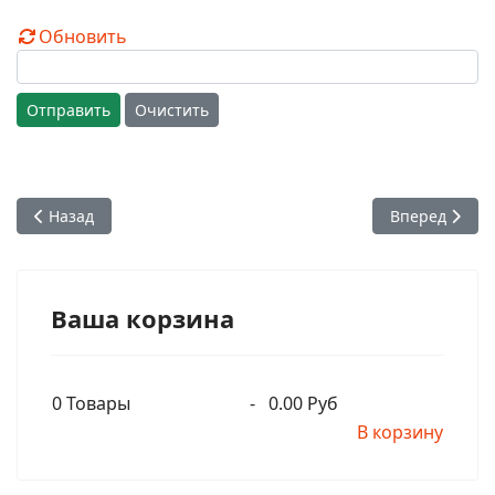
Обновить
Отправить
Очистить
Предыдущий: Шрила Бхактивинода Тхакур - Шаранагати (По
Следующий: Ш
Назад
Вперед
Ваша корзина
0
Товары
-
0.00 Руб
В корзину