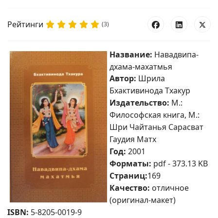
Рейтинги
(3)
Название:
Навадвипа-
дхама-махатмья
Автор:
Шрила
Бхактивинода Тхакур
Издательство:
М.:
Философская книга, М.:
Шри Чайтанья Сарасват
Гаудия Матх
Год:
2001
Форматы:
pdf - 373.13 KB
Страниц:
169
Качество:
отличное
(оригинал-макет)
ISBN:
5-8205-0019-9