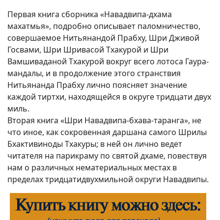
Первая книга сборника «Навадвипа-дхама
махатмья», подробно описывает паломничество,
совершаемое Нитьянандой Прабху, Шри Дживой
Госвами, Шри Шривасой Тхакурой и Шри
Вамшиваданой Тхакурой вокруг всего лотоса Гаура-
мандалы, и в продолжение этого странствия
Нитьянанда Прабху лично поясняет значение
каждой тиртхи, находящейся в округе тридцати двух
миль.
Вторая книга «Шри Навадвипа-бхава-таранга», не
что иное, как сокровенная даршана самого Шрилы
Бхактивиноды Тхакуры; в ней он лично ведет
читателя на парикраму по святой дхаме, повествуя
нам о различных нематериальных местах в
пределах тридцатидвухмильной округи Навадвипы.