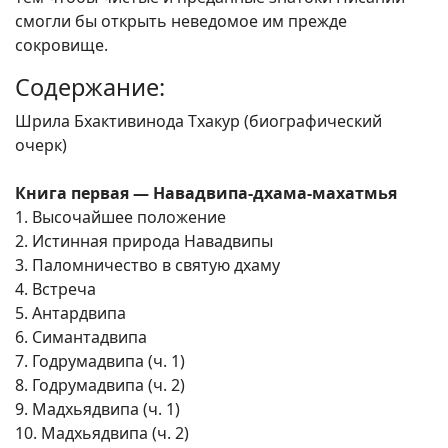
смогли бы открыть неведомое им прежде
сокровище.
Содержание:
Шрила Бхактивинода Тхакур (биографический
очерк)
Книга первая — Навадвипа-дхама-махатмья
1. Высочайшее положение
2. Истинная природа Навадвипы
3. Паломничество в святую дхаму
4. Встреча
5. Антардвипа
6. Симантадвипа
7. Годрумадвипа (ч. 1)
8. Годрумадвипа (ч. 2)
9. Мадхьядвипа (ч. 1)
10. Мадхьядвипа (ч. 2)