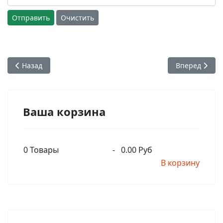
Отправить
Очистить
Предыдущий: Как появился знаменитый храм Шри Шри Рад
Следующий: Г
Назад
Вперед
Ваша корзина
0
Товары
-
0.00 Руб
В корзину