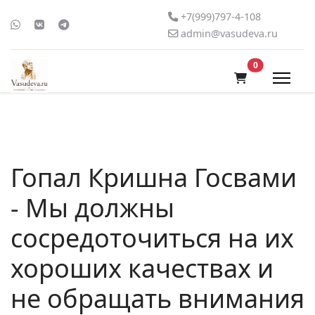
+7(999)797-4-108
admin@vasudeva.ru
В корзину
0
Гопал Кришна Госвами
- Мы должны
сосредоточиться на их
хороших качествах и
не обращать внимания