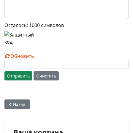
Осталось:
1000
символов
Обновить
Отправить
Очистить
Предыдущий: Гопал Кришна Госвами. Аудиолекции
Назад
Ваша корзина