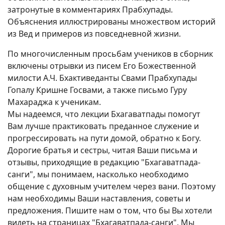
затронутые в комментариях Прабхупады.
Объяснения иллюстрированы множеством историй
из Вед и примеров из повседневной жизни.
По многочисленным просьбам учеников в сборник
включены отрывки из писем Его Божественной
милости А.Ч. Бхактиведанты Свами Прабхупады
Гопалу Кришне Госвами, а также письмо Гуру
Махараджа к ученикам.
Мы надеемся, что лекции Бхагаватпады помогут
Вам лучше практиковать преданное служение и
прогрессировать на пути домой, обратно к Богу.
Дорогие братья и сестры, читая Ваши письма и
отзывы, приходящие в редакцию "Бхагаватпада-
санги", мы понимаем, насколько необходимо
общение с духовным учителем через вани. Поэтому
нам необходимы Ваши наставления, советы и
предложения. Пишите нам о том, что бы Вы хотели
видеть на страницах "Бхагаватпада-санги". Мы