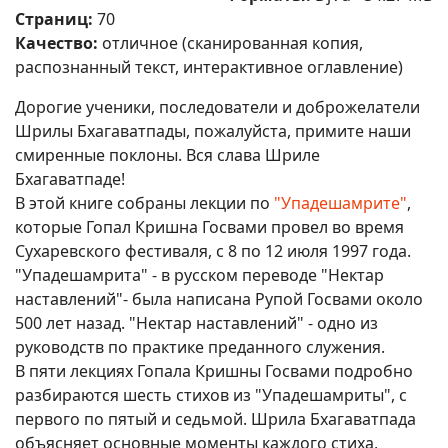
Страниц:
70
Качество:
отличное (сканированная копия,
распознанный текст, интерактивное оглавление)
Дорогие ученики, последователи и доброжелатели
Шрилы Бхагаватпады, пожалуйста, примите наши
смиренные поклоны. Вся слава Шриле
Бхагаватпаде!
В этой книге собраны лекции по
"Упадешамрите"
,
которые Гопал Кришна Госвами провел во время
Сухаревского фестиваля, с 8 по 12 июля 1997 года.
"Упадешамрита" - в русском переводе "Нектар
наставлений"- была написана Рупой Госвами около
500 лет назад. "Нектар наставлений" - одно из
руководств по практике преданного служения.
В пяти лекциях Гопала Кришны Госвами подробно
разбираются шесть стихов из "Упадешамриты", с
первого по пятый и седьмой. Шрила Бхагаватпада
объясняет основные моменты каждого стиха,