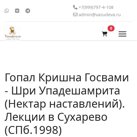
+7(999)797-4-108
admin@vasudeva.ru
В корзину
0
Гопал Кришна Госвами
- Шри Упадешамрита
(Нектар наставлений).
Лекции в Сухарево
(СПб.1998)