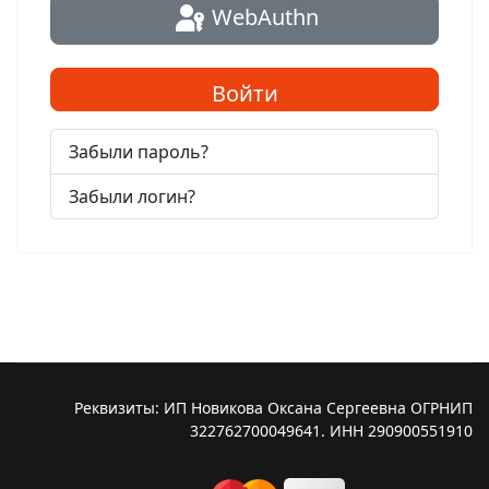
WebAuthn
Войти
Забыли пароль?
Забыли логин?
Реквизиты: ИП Новикова Оксана Сергеевна ОГРНИП
322762700049641. ИНН 290900551910