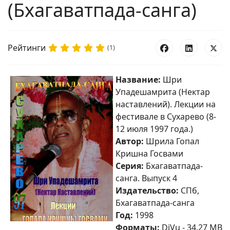
(Бхагаватпада-санга)
Рейтинги
(1)
Название:
Шри
Упадешамрита (Нектар
наставлений). Лекции на
фестивале в Сухарево (8-
12 июля 1997 года.)
Автор:
Шрила Гопал
Кришна Госвами
Серия:
Бхагаватпада-
санга. Выпуск 4
Издательство:
СПб,
Бхагаватпада-санга
Год:
1998
Форматы:
DjVu - 34.27 MB