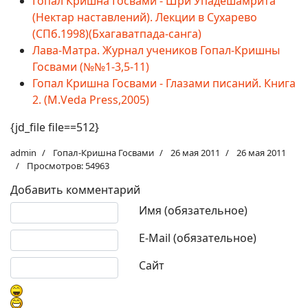
Гопал Кришна Госвами - Шри Упадешамрита
(Нектар наставлений). Лекции в Сухарево
(СПб.1998)(Бхагаватпада-санга)
Лава-Матра. Журнал учеников Гопал-Кришны
Госвами (№№1-3,5-11)
Гопал Кришна Госвами - Глазами писаний. Книга
2. (М.Veda Press,2005)
{jd_file file==512}
admin
Гопал-Кришна Госвами
26 мая 2011
26 мая 2011
Просмотров: 54963
Добавить комментарий
Текст комментария
Имя (обязательное)
E-Mail (обязательное)
Сайт