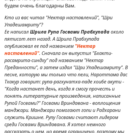
будем очень благодарны Вам.
Кто из вас читал "Нектар наставлений", "Шри
Упадешамриту"?
Ее написал
Шрила Рупа Госвами Прабхупада
около
пятисот лет назад. А Шрила Прабхупада
опубликовал ее под названием
"Нектар
наставлений"
. Сначала он выпустил "Бхакти-
расамрита-синдху" под названием "Нектар
Преданности", а затем издал "Шри Упадешамриту". В
песне, которую мы только что пели, Нароттама дас
Тхакур говорит: рупа-рагхунатха-паде хоибе акути -
"Когда настанет день, когда я смогу прочесть и
понять литературные произведения, написанные
Рупой Госвами?" Госвами Вриндавана - воплощения
манджари. Манджари помогают гопи и Радхарани
служить Кришне. Рупу Госвами считают лидером
среди Госвами Вриндавана. Я хотел немного
рассказать о нем, но время ограничено, поэтому мы