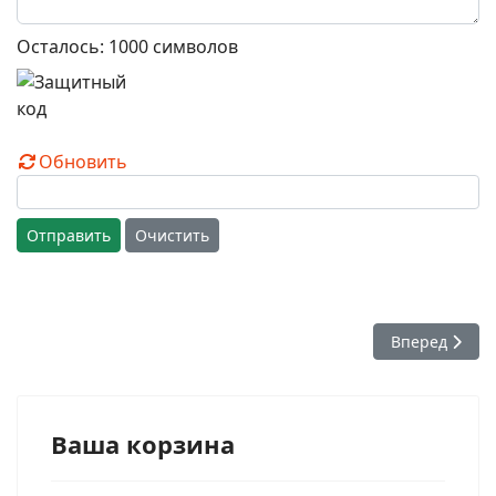
Осталось:
1000
символов
Обновить
Отправить
Очистить
Следующий: И
Вперед
Ваша корзина