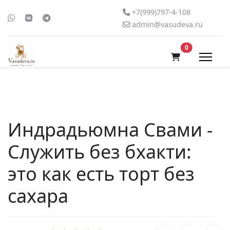
+7(999)797-4-108
admin@vasudeva.ru
В корзину
0
Индрадьюмна Свами -
Служить без бхакти:
это как есть торт без
сахара