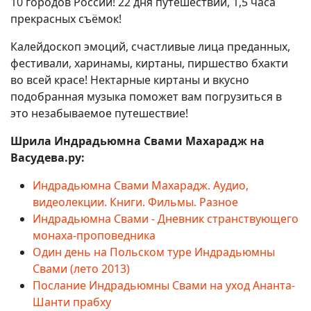
10 городов России! 22 дня путешествий, 1,5 часа
прекрасных съёмок!
Калейдоскоп эмоций, счастливые лица преданных,
фестивали, харинамы, киртаны, пиршество бхакти
во всей красе! Нектарные киртаны и вкусно
подобранная музыка поможет вам погрузиться в
это незабываемое путешествие!
Шрила Индрадьюмна Свами Махарадж на
Васудева.ру:
Индрадьюмна Свами Махарадж. Аудио,
видеолекции. Книги. Фильмы. Разное
Индрадьюмна Свами - Дневник странствующего
монаха-проповедника
Один день на Польском туре Индрадьюмны
Свами (лето 2013)
Послание Индрадьюмны Свами на уход Ананта-
Шанти прабху