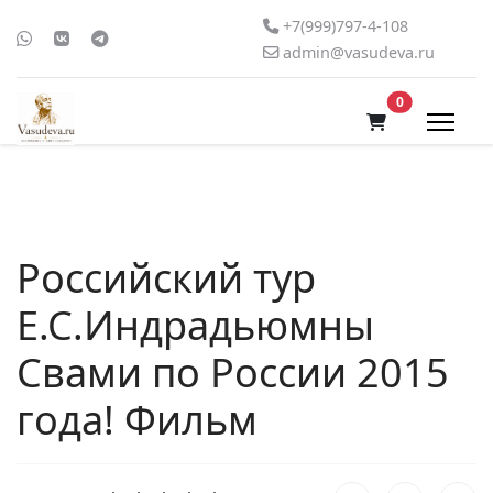
+7(999)797-4-108
admin@vasudeva.ru
В корзину
0
Российский тур
Е.С.Индрадьюмны
Свами по России 2015
года! Фильм