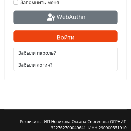
Запомнить меня
WebAuthn
Войти
Забыли пароль?
Забыли логин?
Реквизиты: ИП Новикова Оксана Сергеевна ОГРНИП
322762700049641. ИНН 290900551910