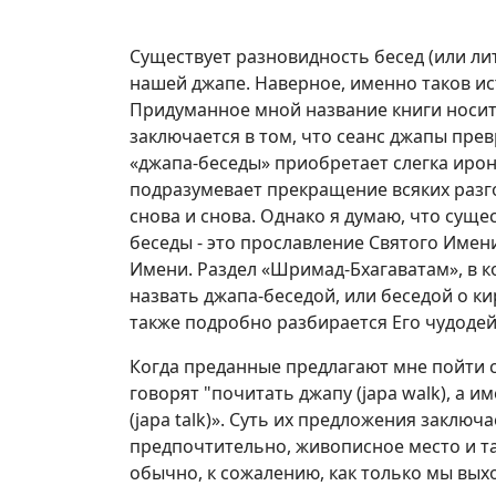
Существует разновидность бесед (или л
нашей джапе. Наверное, именно таков и
Придуманное мной название книги носит
заключается в том, что сеанс джапы пре
«джапа-беседы» приобретает слегка ирон
подразумевает прекращение всяких разг
снова и снова. Однако я думаю, что суще
беседы - это прославление Святого Имени
Имени. Раздел «Шримад-Бхагаватам», в 
назвать джапа-беседой, или беседой о ки
также подробно разбирается Его чудоде
Когда преданные предлагают мне пойти с 
говорят "почитать джапу (japa walk), а 
(japa talk)». Суть их предложения заключ
предпочтительно, живописное место и та
обычно, к сожалению, как только мы вых