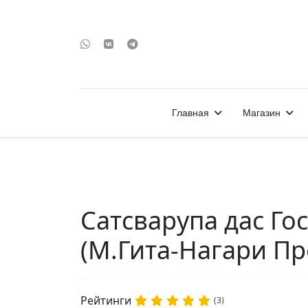
Главная
Магазин
Сатсварупа дас Го
(М.Гита-Нагари Пр
Рейтинги
(3)