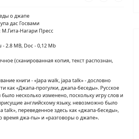
еды о джапе
упа дас Госвами
:
М.Гита-Нагари Пресс
 - 2.8 MB, Doc - 0,12 Mb
чное (сканированная копия, текст распознан,
ание книги - «Japa walk, japa talk» - дословно
и как «Джапа-прогулки, джапа-беседы». Русское
 было несколько изменено, поскольку игру слов и
присущие английскому языку, невозможно было
pa talk», переведенное здесь как «джапа-беседы»,
о время джа-пы» и «разговоры о джапе».