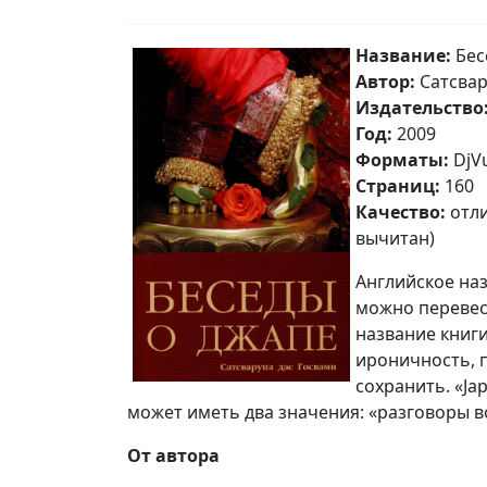
Название:
Бес
Автор:
Сатсвар
Издательство
Год:
2009
Форматы:
DjVu
Страниц:
160
Качество:
отли
вычитан)
Английское назв
можно перевест
название книги
ироничность, 
сохранить. «Ja
может иметь два значения: «разговоры в
От автора