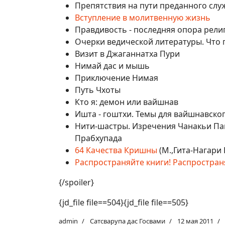
Препятствия на пути преданного слу
Вступление в молитвенную жизнь
Правдивость - последняя опора рели
Очерки ведической литературы. Что 
Визит в Джаганнатха Пури
Нимай дас и мышь
Приключение Нимая
Путь Чхоты
Кто я: демон или вайшнав
Ишта - гоштхи. Темы для вайшнавско
Нити-шастры. Изречения Чанакьи Па
Прабхупада
64 Качества Кришны
(М.,Гита-Нагари 
Распространяйте книги! Распростран
{/spoiler}
{jd_file file==504}{jd_file file==505}
admin
Сатсварупа дас Госвами
12 мая 2011