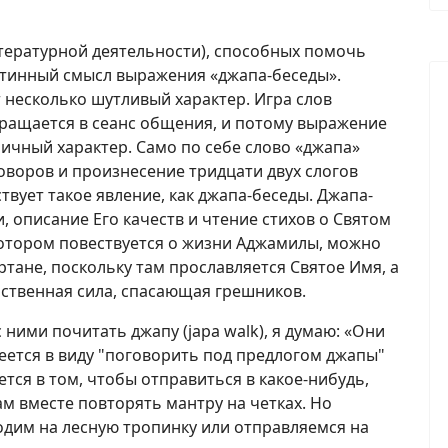
итературной деятельности), способных помочь
стинный смысл выражения «джапа-беседы».
 несколько шутливый характер. Игра слов
вращается в сеанс общения, и потому выражение
ичный характер. Само по себе слово «джапа»
оворов и произнесение тридцати двух слогов
ствует такое явление, как джапа-беседы. Джапа-
, описание Его качеств и чтение стихов о Святом
котором повествуется о жизни Аджамилы, можно
ртане, поскольку там прославляется Святое Имя, а
йственная сила, спасающая грешников.
ними почитать джапу (japa walk), я думаю: «Они
имеется в виду "поговорить под предлогом джапы"
ается в том, чтобы отправиться в какое-нибудь,
м вместе повторять мантру на четках. Но
одим на лесную тропинку или отправляемся на