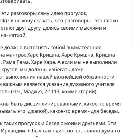
зговаривать.
 эти разговоры саму идею прогулок,
)? Я не хочу сказать, что разговоры - это плохо
огают друг другу, делясь своими мыслями и
на- катхой.
не должно вытеснять собой внимательное,
на мантры: Харе Кришна, Харе Кришна, Кришна
а, Рама Рама, Харе Харе. А если мы не выполнили
кругов, мы должны избегать даже
 от выполнения нашей важнейшей обязанности.
 важным является указание духовного учителя
в» (Ч.ч., Мадхья, 22.113, комментарий).
лжны быть дисциплинированными: какое-то время
вать это джапой), какое-то время - для беседы.
 таких прогулок и бесед с моими друзьями. Эти
 Ирландии. Я был там один, но постоянно думал о