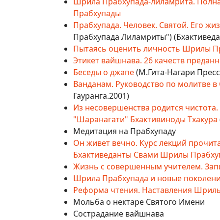
Шрила Прабхупада-лиламрита. Полна
Прабхупады
Прабхупада. Человек. Святой. Его жиз
Прабхупада Лиламриты") (Бхактиведан
Пытаясь оценить личность Шрилы П
Этикет вайшнава. 26 качеств предан
Беседы о джапе
(М.Гита-Нагари Пресс
Ванданам. Руководство по молитве 
Гауранга.2001)
Из несовершенства родится чистота
"Шаранагати" Бхактивиноды Тхакура
Медитация на Прабхупаду
Он живет вечно. Курс лекций прочит
Бхактиведанты Свами Шрилы Прабхуп
Жизнь с совершенным учителем. Запи
Шрила Прабхупада и новые поколен
Реформа чтения. Наставления Шрилы
Мольба о нектаре Святого Имени
Сострадание вайшнава