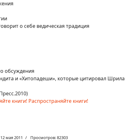
жения
гии
говорит о себе ведическая традиция
го обсуждения
ндита и «Хитопадеши», которые цитировал Шрила
Пресс.2010)
яйте книги! Распространяйте книги!
12 мая 2011
Просмотров: 82303