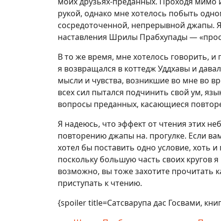
моих друзьях-преданных. Проходя мимо их
рукой, однако мне хотелось побыть одно
сосредоточенной, непрерывной джапы. Я
наставления Шрилы Прабхупады — «прос
В то же время, мне хотелось говорить, и
я возвращался в коттедж Уддхавы и дава
мысли и чувства, возникшие во мне во 
всех сил пытался подчинить свой ум, язы
вопросы преданных, касающиеся повтор
Я надеюсь, что эффект от чтения этих н
повторению джапы на. прогулке. Если вам
хотел бы поставить одно условие, хоть и
поскольку большую часть своих кругов я 
возможно, вы тоже захотите прочитать ка
приступать к чтению.
{spoiler title=Сатсварупа дас Госвами, кн