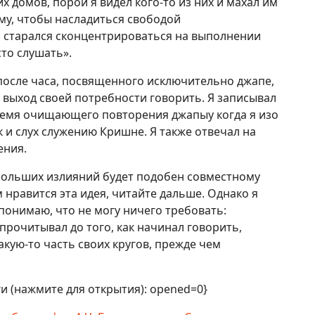
 домов, порой я видел кого-то из них и махал им
му, чтобы насладиться свободой
 старался сконцентрироваться на выполнении
то слушать».
 после часа, посвященного исключительно джапе,
л выход своей потребности говорить. Я записывал
время очищающего повторения джапыу когда я изо
к и слух служению Кришне. Я также отвечал на
ения.
ебольших излияний будет подобен совместному
 нравится эта идея, читайте дальше. Однако я
 понимаю, что не могу ничего требовать:
прочитывал до того, как начинал говорить,
кую-то часть своих кругов, прежде чем
иги (нажмите для открытия): opened=0}