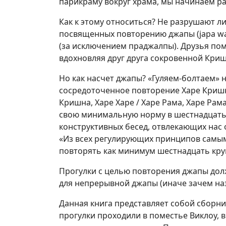
парикраму вокруг храма, мы начинаем ра
Как к этому относиться? Не разрушают ли
посвященных повторению джапы (japa walk
(за исключением праджалпы). Друзья пом
вдохновляя друг друга сокровенной Криш
Но как насчет джапы? «Гуляем-болтаем» 
сосредоточенное повторение Харе Криш
Кришна, Харе Харе / Харе Рама, Харе Рам
свою минимальную норму в шестнадцать 
конструктивных бесед, отвлекающих нас
«Из всех регулирующих принципов самым
повторять как минимум шестнадцать круго
Прогулки с целью повторения джапы до
для непрерывной джапы (иначе зачем назы
Данная книга представляет собой сборник
прогулки проходили в поместье Виклоу, в