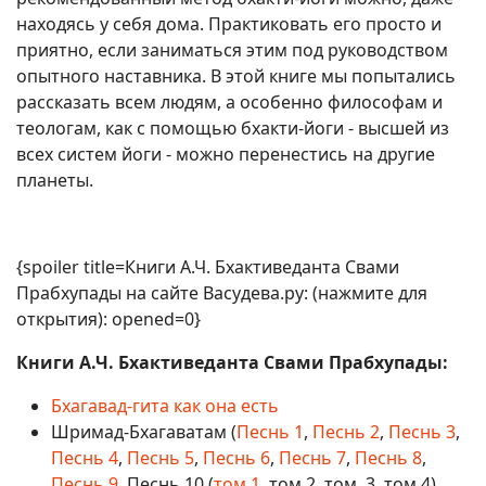
находясь у себя дома. Практиковать его просто и
приятно, если заниматься этим под руководством
опытного наставника. В этой книге мы попытались
рассказать всем людям, а особенно философам и
теологам, как с помощью бхакти-йоги - высшей из
всех систем йоги - можно перенестись на другие
планеты.
{spoiler title=Книги А.Ч. Бхактиведанта Свами
Прабхупады на сайте Васудева.ру: (нажмите для
открытия): opened=0}
Книги А.Ч. Бхактиведанта Свами Прабхупады:
Бхагавад-гита как она есть
Шримад-Бхагаватам (
Песнь 1
,
Песнь 2
,
Песнь 3
,
Песнь 4
,
Песнь 5
,
Песнь 6
,
Песнь 7
,
Песнь 8
,
Песнь 9
, Песнь 10 (
том 1
, том 2, том, 3, том 4),