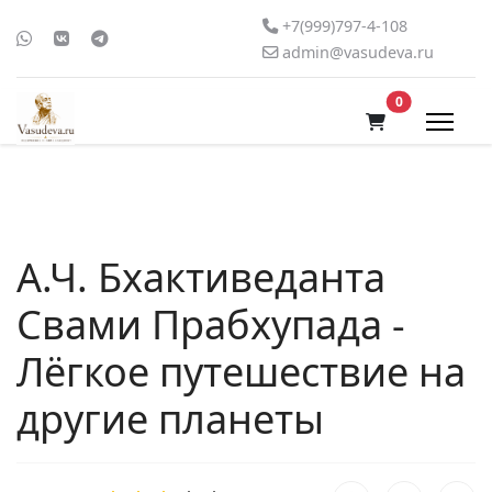
+7(999)797-4-108
admin@vasudeva.ru
В корзину
0
А.Ч. Бхактиведанта
Свами Прабхупада -
Лёгкое путешествие на
другие планеты