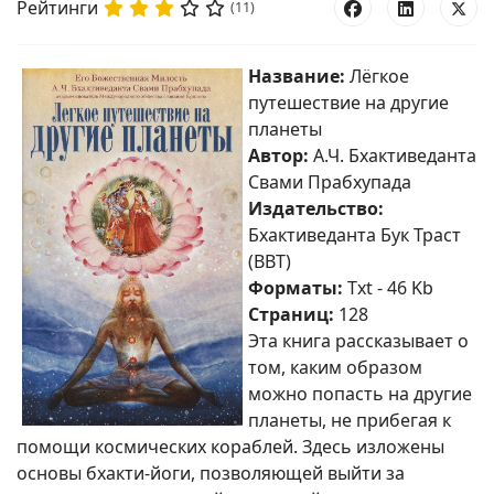
Рейтинги
(11)
Название:
Лёгкое
путешествие на другие
планеты
Автор:
А.Ч. Бхактиведанта
Свами Прабхупада
Издательство:
Бхактиведанта Бук Траст
(BBT)
Форматы:
Txt - 46 Kb
Страниц:
128
Эта книга рассказывает о
том, каким образом
можно попасть на другие
планеты, не прибегая к
помощи космических кораблей. Здесь изложены
основы бхакти-йоги, позволяющей выйти за