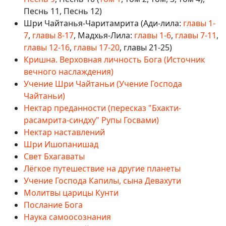
Песнь 11, Песнь 12)
Шри Чайтанья-Чаритамрита (Ади-лила:
главы 1-
7
,
главы 8-17
, Мадхья-Лила:
главы 1-6
,
главы 7-11
,
главы 12-16
,
главы 17-20
, главы 21-25)
Кришна. Верховная личность Бога (Источник
вечного наслаждения)
Учение Шри Чайтаньи (Учение Господа
Чайтаньи)
Нектар преданности (пересказ "Бхакти-
расамрита-синдху" Рупы Госвами)
Нектар наставлений
Шри Ишопанишад
Свет Бхагаваты
Лёгкое путешествие на другие планеты
Учение Господа Капилы, сына Девахути
Молитвы царицы Кунти
Послание Бога
Наука самоосознания