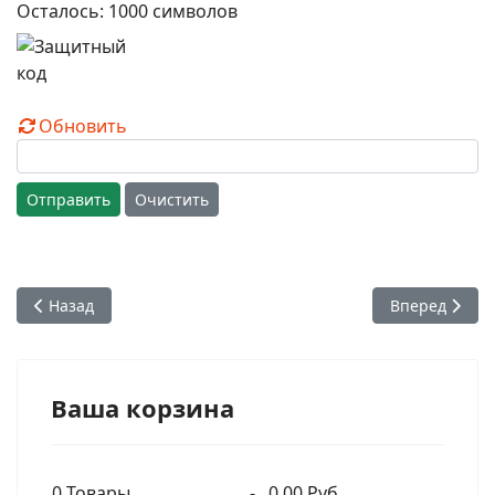
Осталось:
1000
символов
Обновить
Отправить
Очистить
Предыдущий: А.Ч. Бхактиведанта Свами Прабхупада - Ещё
Следующий: А
Назад
Вперед
Ваша корзина
0
Товары
-
0.00 Руб