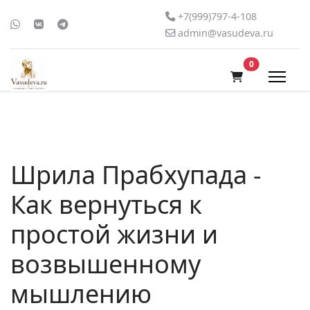
+7(999)797-4-108
admin@vasudeva.ru
В корзину
0
Шрила Прабхупада -
Как вернуться к
простой жизни и
возвышенному
мышлению