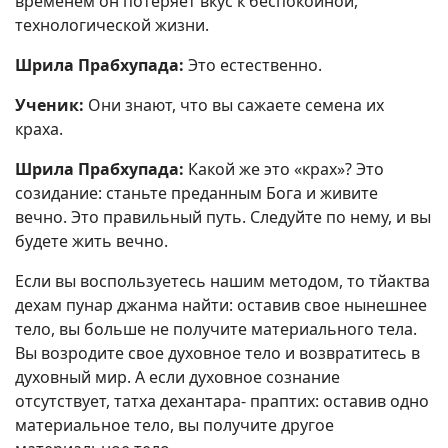
временем он потеряет вкус к беспокойной,
технологической жизни.
Шрила Прабхупада:
Это естественно.
Ученик:
Они знают, что вы сажаете семена их
краха.
Шрила Прабхупада:
Какой же это «крах»? Это
созидание: станьте преданным Бога и живите
вечно. Это правильный путь. Следуйте по нему, и вы
будете жить вечно.
Если вы воспользуетесь нашим методом, то тйактва
дехам пунар джанма найти: оставив свое нынешнее
тело, вы больше не получите материального тела.
Вы возродите свое духовное тело и возвратитесь в
духовный мир. А если духовное сознание
отсутствует, татха дехантара- праптих: оставив одно
материальное тело, вы получите другое