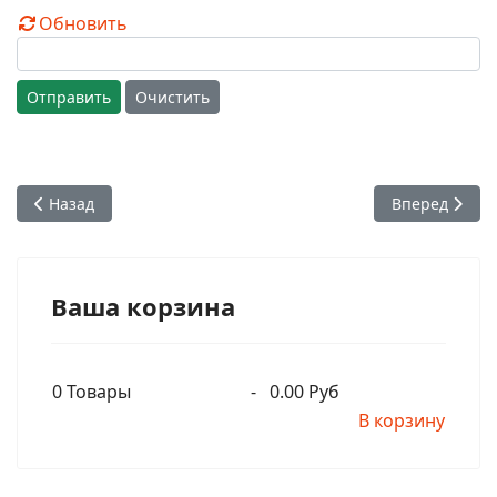
Обновить
Отправить
Очистить
Предыдущий: Пожалуйста, не печатай никаких картинок, гд
Следующий: Ш
Назад
Вперед
Ваша корзина
0
Товары
-
0.00 Руб
В корзину