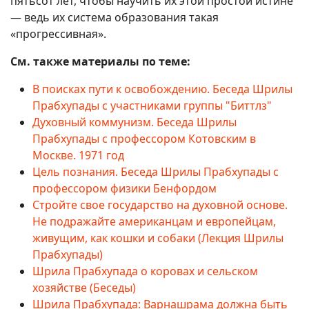
пятьсот лет, чтобы научить их этой простой истине
— ведь их система образования такая
«прогрессивная».
См. также материалы по теме:
В поисках пути к освобождению. Беседа Шрилы
Прабхупады с участниками группы "Биттлз"
Духовный коммунизм. Беседа Шрилы
Прабхупады с профессором Котовским в
Москве. 1971 год
Цель познания. Беседа Шрилы Прабхупады с
профессором физики Бенфордом
Стройте свое государство на духовной основе.
Не подражайте американцам и европейцам,
живущим, как кошки и собаки (Лекция Шрилы
Прабхупады)
Шрила Прабхупада о коровах и сельском
хозяйстве (Беседы)
Шрила Прабхупада: Варнашрама должна быть