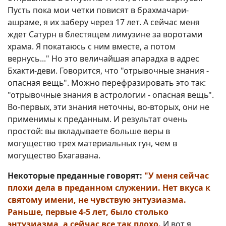
Пусть пока мои четки повисят в брахмачари-
ашраме, я их заберу через 17 лет. А сейчас меня
ждет Сатурн в блестящем лимузине за воротами
храма. Я покатаюсь с ним вместе, а потом
вернусь..." Но это величайшая апарадха в адрес
Бхакти-деви. Говорится, что "отрывочные знания -
опасная вещь". Можно перефразировать это так:
"отрывочные знания в астрологии - опасная вещь".
Во-первых, эти знания неточны, во-вторых, они не
применимы к преданным. И результат очень
простой: вы вкладываете больше веры в
могущество трех материальных гун, чем в
могущество Бхагавана.
Некоторые преданные говорят:
"У меня сейчас
плохи дела в преданном служении. Нет вкуса к
святому имени, не чувствую энтузиазма.
Раньше, первые 4-5 лет, было столько
энтузиазма, а сейчас все так плохо.
И вот я