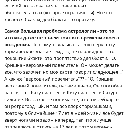
если ей пользоваться в правильных
обстоятельствах (которые ограничены). Но что
касается бхакти, для бхакти это пратикул.
Самая большая проблема астрологии - это то,
что мы даже не знаем точного времени своего
рождения.
Поэтому, вкладывать свою веру в эту
кармическое знание - видью, не паравидью - это
покрытие бхакти, это препятствие для бхакти. "О,
Кришна - верховный повелитель, Он может делать
все, что захочет, но моя карта говорит следующее..."
А как же "верховный повелитель"?? - "О, Кришна
верховный повелитель, парамишвара, Он способен
на все, но... Раху сильнее, и Кету сильнее, и Сатурн
сильнее. Вы разве не понимаете, что в моей карте
он ретроградный, и там все вверх тормашками,
поэтому в ближайшие 17 лет в моей жизни все будет
вверх ногами и задом наперед, так что я лучше
отправлюсь в отпуск на 17 лет, а потом вернусь..