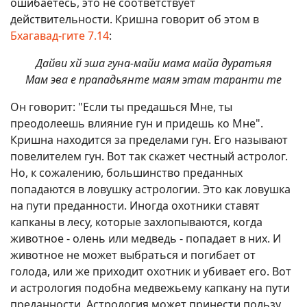
ошибаетесь, это не соответствует
действительности. Кришна говорит об этом в
Бхагавад-гите 7.14
:
Дайви хй эша гуна-майи мама майа дуратьяя
Мам эва е прападьянте маям этам таранти те
Он говорит: "Если ты предашься Мне, ты
преодолеешь влияние гун и придешь ко Мне".
Кришна находится за пределами гун. Его называют
повелителем гун. Вот так скажет честный астролог.
Но, к сожалению, большинство преданных
попадаются в ловушку астрологии. Это как ловушка
на пути преданности. Иногда охотники ставят
капканы в лесу, которые захлопываются, когда
животное - олень или медведь - попадает в них. И
животное не может выбраться и погибает от
голода, или же приходит охотник и убивает его. Вот
и астрология подобна медвежьему капкану на пути
преданности. Астрология может принести пользу,