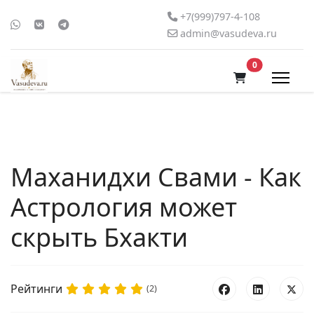
+7(999)797-4-108
admin@vasudeva.ru
В корзину
0
Маханидхи Свами - Как
Астрология может
скрыть Бхакти
Рейтинги
(2)