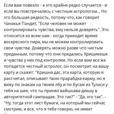
Если вам повезло - а это крайне редко случается - и
если вы повстречались с честным астрологом... Но
это большая редкость, потому что, как говорит
Чанакья Пандит, "Если человек не может
контролировать чувства, ему нельзя доверять". Это
относится ко всем нам - когда приходит время
воскресного пира, мы не можем контролировать
свои чувства. Доверять можно разве что чистым
преданным, потому что они предались Хришикеше
и чувства у них под контролем. Но если вам все же
попадется честный астролог, он посмотрит на вашу
карту и скажет: "Кришна дас, эта карта, которую я
рассчитал, описывает твою прарабдха-карму, но я
вижу по знакам на твоем лбу и по бусам из Туласи у
тебя на шее, что ты принял вайшнава-дикшу в
авторитетной сампрадае. Это так?" - "Да, это так". -
"Ну, тогда этот лист бумаги, на который мы сейчас
смотрим, и все, что я тебе говорю, не имеет