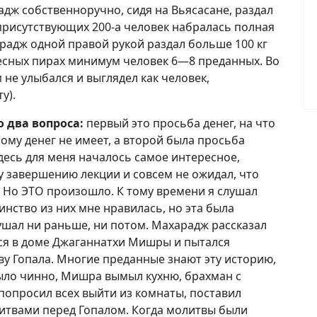
дж собственноручно, сидя на Вьясасане, раздал
 присутствующих 200-а человек набралась полная
арадж одной правой рукой раздал больше 100 кг
ресных пирах минимум человек 6—8 преданных. Во
не улыбался и выглядел как человек,
у).
о два вопроса:
первый это просьба денег, на что
ому денег не имеет, а второй была просьба
есь для меня началось самое интересное,
у завершению лекции и совсем не ожидал, что
 Но ЭТО произошло. К тому времени я слушал
ство из них мне нравилась, но эта была
лушал ни раньше, ни потом. Махарадж рассказал
ся в доме Джаганнатхи Мишры и пытался
у Гопала. Многие преданные знают эту историю,
было чинно, Мишра вымыл кухню, брахман с
опросил всех выйти из комнаты, поставил
литвами перед Гопалом. Когда молитвы были