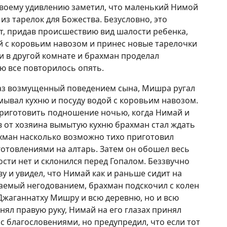
 своему удивлению заметил, что маленький Нимой
из тарелок для Божества. Безусловно, это
т, придав происшествию вид шалости ребенка,
й с коровьим навозом и принес новые тарелочки
и в другой комнате и брахман проделал
ю все повторилось опять.
раз возмущенный поведением сына, Мишра ругал
ывал кухню и посуду водой с коровьим навозом.
риготовить подношение ночью, когда Нимай и
в от хозяина вымытую кухню брахман стал ждать
рахман насколько возможно тихо приготовил
отовлениями на алтарь. Затем он обошел весь
ости нет и склонился перед Гопалом. Беззвучно
у и увидел, что Нимай как и раньше сидит на
ваемый негодованием, брахман подскочил с колен
 Джаганнатху Мишру и всю деревню, но и всю
днял правую руку, Нимай на его глазах принял
 с благословениями, но предупредил, что если тот