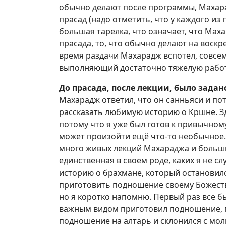
обычно делают после программы, Махара
прасад (надо отметить, что у каждого из
большая тарелка, что означает, что Мах
прасада, то, что обычно делают на воск
время раздачи Махарадж вспотел, совсем 
выполняющий достаточно тяжелую работ
До прасада, после лекции, было задан
Махарадж ответил, что он санньяси и пот
рассказать любимую историю о Кршне. Зд
потому что я уже был готов к привычном
может произойти ещё что-то необычное.
много живых лекций Махараджа и большин
единственная в своем роде, каких я не с
историю о брахмане, который остановил
приготовить подношение своему Божеств
но я коротко напомню. Первый раз все 
важным видом приготовил подношение, п
подношение на алтарь и склонился с мо