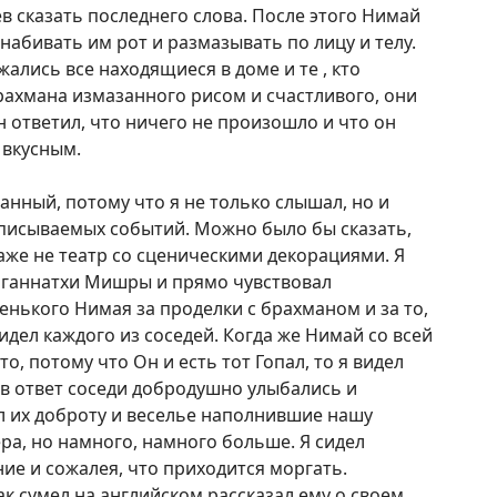
пев сказать последнего слова. После этого Нимай
 набивать им рот и размазывать по лицу и телу.
жались все находящиеся в доме и те , кто
рахмана измазанного рисом и счастливого, они
н ответил, что ничего не произошло и что он
 вкусным.
анный, потому что я не только слышал, но и
писываемых событий. Можно было бы сказать,
 даже не театр со сценическими декорациями. Я
жаганнатхи Мишры и прямо чувствовал
енького Нимая за проделки с брахманом и за то,
идел каждого из соседей. Когда же Нимай со всей
о, потому что Он и есть тот Гопал, то я видел
 в ответ соседи добродушно улыбались и
ал их доброту и веселье наполнившие нашу
ера, но намного, намного больше. Я сидел
е и сожалея, что приходится моргать.
к сумел на английском рассказал ему о своем