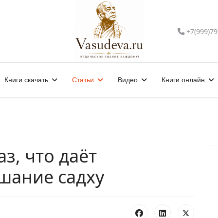
+7(999)79
Книги скачать
Статьи
Видео
Книги онлайн
з, что даёт
шание садху