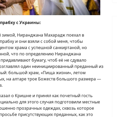
прабху с Украины:
й зимой, Ниранджана Махарадж поехал в
прабху и они взяли с собой меня, чтобы
дентом храма с успешной санкиртаной, но
нной, что по определению Ниранджана
придавливают бумагу, чтоб её не сдувало
 возглавлял один неинициированный преданный из
ный: большой храм, «Пища жизни», летом
ых, на алтаре трое Божеств большого размера —
в.
азал о Кришне и принял как почетный гость
ециально для этого случая подготовили местные
ршенно прозрачных одеждах, сквозь которое
 просьбе присутствующих преданных, как это