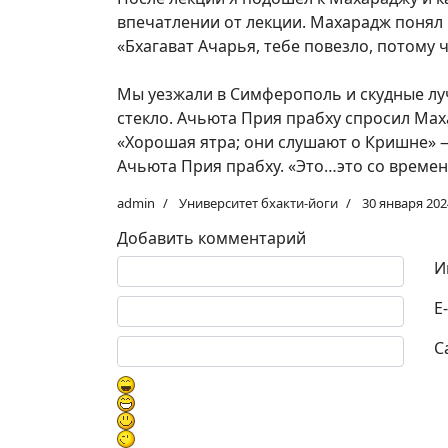
впечатлении от лекции. Махарадж понял 
«Бхагават Ачарья, тебе повезло, потому 
Мы уезжали в Симферополь и скудные лу
стекло. Ачьюта Прия прабху спросил Маха
«Хорошая ятра; они слушают о Кришне» —
Ачьюта Прия прабху. «Это…это со времен
admin
Университет бхакти-йоги
30 января 202
Добавить комментарий
Текст комментария
И
E
С