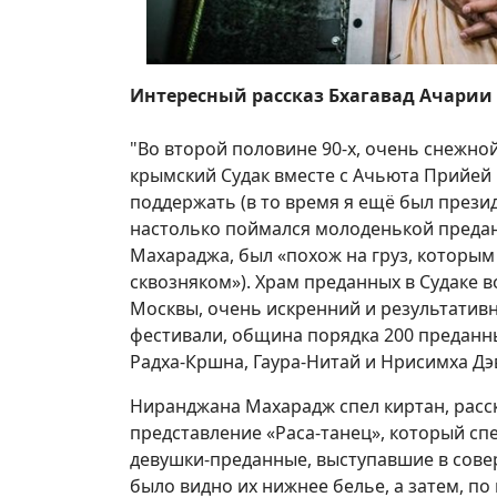
Интересный рассказ Бхагавад Ачарии 
"Во второй половине 90-х, очень снежно
крымский Судак вместе с Ачьюта Прийей 
поддержать (в то время я ещё был прези
настолько поймался молоденькой преда
Махараджа, был «похож на груз, которым 
сквозняком»). Храм преданных в Судаке
Москвы, очень искренний и результатив
фестивали, община порядка 200 преданн
Радха-Кршна, Гаура-Нитай и Нрисимха Дэ
Ниранджана Махарадж спел киртан, расск
представление «Раса-танец», который сп
девушки-преданные, выступавшие в сове
было видно их нижнее белье, а затем, по