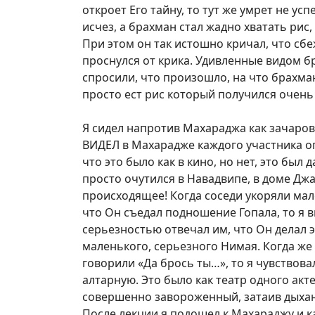
откроет Его тайну, то тут же умрет не ус
исчез, а брахман стал жадно хватать рис,
При этом он так истошно кричал, что сбе
проснулся от крика. Удивленные видом б
спросили, что произошло, на что брахма
просто ест рис который получился очень
Я сидел напротив Махараджа как зачаров
ВИДЕЛ в Махарадже каждого участника о
что это было как в кино, но нет, это был
просто очутился в Навадвипе, в доме Д
происходящее! Когда соседи укоряли мал
что Он съедал подношение Гопала, то я в
серьезностью отвечал им, что Он делал эт
маленького, серьезного Нимая. Когда же
говорили «Да брось ты…», то я чувствов
алтарную. Это было как театр одного акт
совершенно завороженный, затаив дыхани
После лекции я подошел к Махараджу и ка