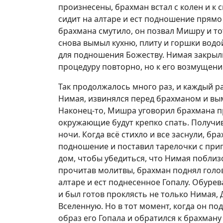
произнесены, брахман встал с колен и к
сидит на алтаре и ест подношение прямо 
брахмана смутило, он позвал Мишру и то
снова вымыл кухню, плиту и горшки водо
для подношения Божеству. Нимая закрыл
процедуру повторно, но к его возмущени
Так продолжалось много раз, и каждый 
Нимая, извинялся перед брахманом и вым
Наконец-то, Мишра уговорил брахмана п
окружающие будут крепко спать. Получи
ночи. Когда всё стихло и все заснули, б
подношение и поставил тарелочки с приг
дом, чтобы убедиться, что Нимая поблиз
прочитав молитвы, брахман поднял голов
алтаре и ест поднесенное Гопалу. Обуре
и был готов проклясть не только Нимая,
Вселенную. Но в тот момент, когда он по
образ его Гопала и обратился к брахману