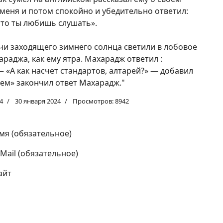
меня и потом спокойно и убедительно ответил:
что ты любишь слушать».
чи заходящего зимнего солнца светили в лобовое
раджа, как ему ятра. Махарадж ответил :
 «А как насчет стандартов, алтарей?» — добавил
ем» закончил ответ Махарадж."
4
30 января 2024
Просмотров: 8942
мя (обязательное)
-Mail (обязательное)
айт