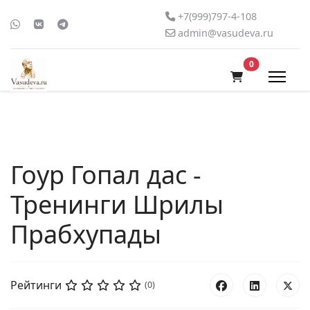
+7(999)797-4-108
admin@vasudeva.ru
В корзину
0
Гоур Гопал дас -
Тренинги Шрилы
Прабхупады
Рейтинги
(0)