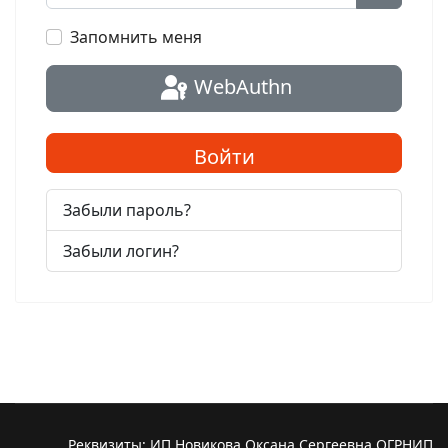
Показат
Запомнить меня
WebAuthn
Войти
Забыли пароль?
Забыли логин?
Реквизиты: ИП Новикова Оксана Сергеевна ОГРНИП