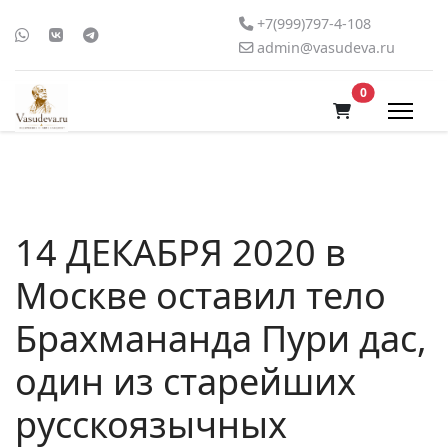
+7(999)797-4-108
admin@vasudeva.ru
В корзину
0
14 ДЕКАБРЯ 2020 в
Москве оставил тело
Брахмананда Пури дас,
один из старейших
русскоязычных