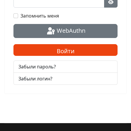
Показат
Запомнить меня
WebAuthn
Войти
Забыли пароль?
Забыли логин?