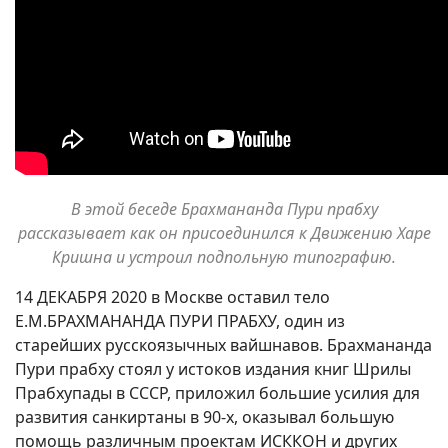
В этой беседе Брахмананда Пури прабху
рассказывает как он присоединился к Движению Харе
Кришна и устроил подпольную типографию.
14 ДЕКАБРЯ 2020 в Москве оставил тело
Е.М.БРАХМАНАНДА ПУРИ ПРАБХУ, один из
старейших русскоязычных вайшнавов. Брахмананда
Пури прабху стоял у истоков издания книг Шрилы
Прабхупады в СССР, приложил большие усилия для
развития санкиртаны в 90-х, оказывал большую
помощь различным проектам ИСККОН и других