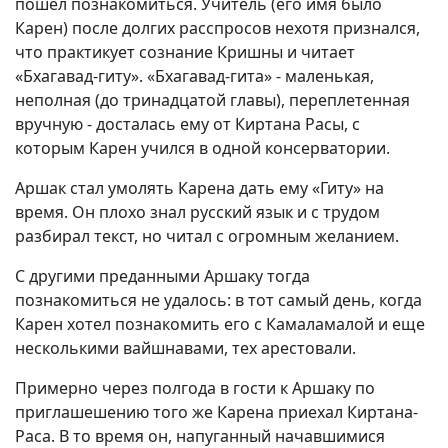
пошел познакомиться. Учитель (его имя было
Карен) после долгих расспросов нехотя признался,
что практикует сознание Кришны и читает
«Бхагавад-гиту». «Бхагавад-гита» - маленькая,
неполная (до тринадцатой главы), переплетенная
вручную - досталась ему от Киртана Расы, с
которым Карен учился в одной консерватории.
Аршак стал умолять Карена дать ему «Гиту» на
время. Он плохо знал русский язык и с трудом
разбирал текст, но читал с огромным желанием.
С другими преданными Аршаку тогда
познакомиться не удалось: в тот самый день, когда
Карен хотел познакомить его с Камаламалой и еще
несколькими вайшнавами, тех арестовали.
Примерно через полгода в гости к Аршаку по
приглашешению того же Карена приехал Киртана-
Раса. В то время он, напуганный начавшимися