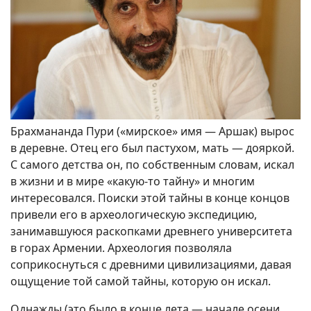
Брахмананда Пури («мирское» имя — Аршак) вырос
в деревне. Отец его был пастухом, мать — дояркой.
С самого детства он, по собственным словам, искал
в жизни и в мире «какую-то тайну» и многим
интересовался. Поиски этой тайны в конце концов
привели его в археологическую экспедицию,
занимавшуюся раскопками древнего университета
в горах Армении. Археология позволяла
соприкоснуться с древними цивилизациями, давая
ощущение той самой тайны, которую он искал.
Однажды (это было в конце лета — начале осени