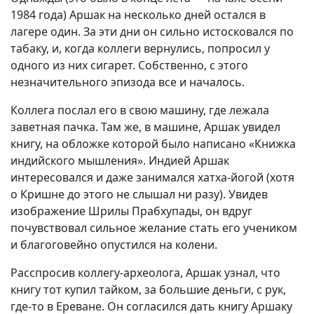
1984 года) Аршак на несколько дней остался в
лагере один. За эти дни он сильно истосковался по
табаку, и, когда коллеги вернулись, попросил у
одного из них сигарет. Собственно, с этого
незначительного эпизода все и началось.
Коллега послал его в свою машину, где лежала
заветная пачка. Там же, в машине, Аршак увидел
книгу, на обложке которой было написано «Книжка
индийского мышления». Индией Аршак
интересовался и даже занимался хатха-йогой (хотя
о Кришне до этого не слышал ни разу). Увидев
изображение Шрилы Прабхупады, он вдруг
почувствовал сильное желание стать его учеником
и благоговейно опустился на колени.
Расспросив коллегу-археолога, Аршак узнал, что
книгу тот купил тайком, за большие деньги, с рук,
где-то в Ереване. Он согласился дать книгу Аршаку