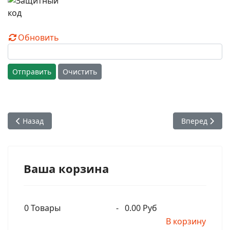
Обновить
Отправить
Очистить
Предыдущий: Руководство по раздаче прасада. 2007
Следующий: П
Назад
Вперед
Ваша корзина
0
Товары
-
0.00 Руб
В корзину