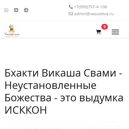
+7(999)797-4-108
admin@vasudeva.ru
В корзину
0
Бхакти Викаша Свами -
Неустановленные
Божества - это выдумка
ИСККОН