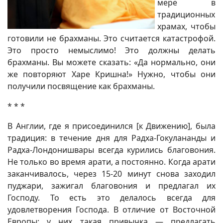
мере в
традиционных
храмах, чтобы
готовили не брахманы. Это считается катастрофой.
Это просто немыслимо! Это должны делать
брахманы. Вы можете сказать: «Да нормально, они
же повторяют Харе Кришна!» Нужно, чтобы они
получили посвящение как брахманы.
* * *
В Англии, где я присоединился [к Движению], была
традиция: в течение дня для Радха-Гокулананды и
Радха-Лондонишвары всегда курились благовония.
Не только во время арати, а постоянно. Когда арати
заканчивалось, через 15-20 минут снова заходил
пуджари, зажигал благовония и предлагал их
Господу. То есть это делалось всегда для
удовлетворения Господа. В отличие от Восточной
Европы: у них такая привычка — предлагать