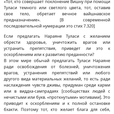
«Тот, кто совершает поклонение Вишну при помощи
Туласи темного или светлого цвета, тот, оставив
свое тело, обретает вечное вайшнавское
предназначение». [В современной
последовательной нумерации это стих 7.320]
Если предлагать Нараяне Туласи с желанием
обрести здоровье, уничтожить врагов или
устранить препятствия, приведет ли это к
оскорблениям или к развитию преданности?
В этом мире обычай предлагать Туласи Нараяне
ради освобождения от болезней, уничтожения
врагов, устранения препятствий или любого
другого вида материальных желаний, то есть ради
наслаждения чувств дживы, придуман среди карми
или в виддха-сампрадаях [сообществах людей с
нечистыми или букв. «проткнутыми» мотивами]. Это
приводит к оскорблениям и к полной остановке
бхакти. Поэтому тот, кто желает блага для себя,