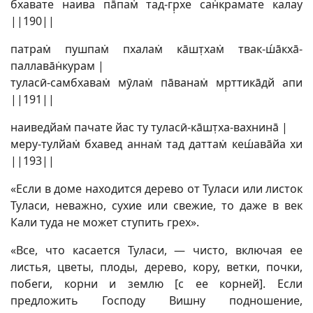
бхавате наива пāпам̇ тад-гр̣хе сан̇крамате калау
||190||
патрам̇ пушпам̇ пхалам̇ кāшт̣хам̇ твак-ш́āкхā-
паллавāн̇курам |
туласӣ-самбхавам̇ мӯлам̇ пāванам̇ мр̣ттикāдй апи
||191||
наиведйам̇ пачате йас ту туласӣ-кāшт̣ха-вахнинā |
меру-тулйам̇ бхавед аннам̇ тад даттам̇ кеш́авāйа хи
||193||
«Если в доме находится дерево от Туласи или листок
Туласи, неважно, сухие или свежие, то даже в век
Кали туда не может ступить грех».
«Все, что касается Туласи, — чисто, включая ее
листья, цветы, плоды, дерево, кору, ветки, почки,
побеги, корни и землю [с ее корней]. Если
предложить Господу Вишну подношение,