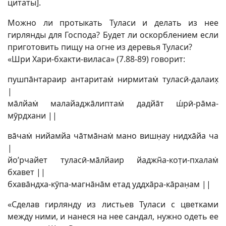
цитаты].
Можно ли протыкать Туласи и делать из нее
гирлянды для Господа? Будет ли оскорблением если
приготовить пищу на огне из деревья Туласи?
«Шри Хари-бхакти-виласа» (7.88-89) говорит:
пушпāнтараир антаритам̇ нирмитам̇ туласӣ-далаих̣
|
мāлйам̇ малайаджāлиптам̇ дадйāт ш́рӣ-рāма-
мӯрдхани ||
вāчам̇ нийамйа чāтмāнам̇ мано вишн̣ау нидхāйа ча
|
йо’рчайет туласӣ-мāлйаир йаджн̃а-кот̣и-пхалам̇
бхавет ||
бхавāндха-кӯпа-магнāнāм етад уддхāра-кāран̣ам ||
«Сделав гирлянду из листьев Туласи с цветками
между ними, и нанеся на нее сандал, нужно одеть ее