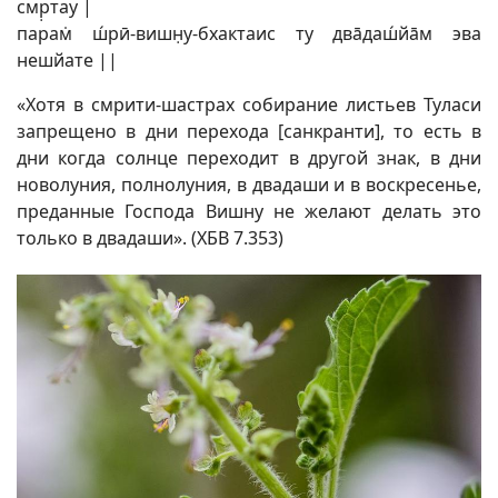
смр̣тау |
парам̇ ш́рӣ-вишн̣у-бхактаис ту двāдаш́йāм эва
нешйате ||
«Хотя в смрити-шастрах собирание листьев Туласи
запрещено в дни перехода [санкранти], то есть в
дни когда солнце переходит в другой знак, в дни
новолуния, полнолуния, в двадаши и в воскресенье,
преданные Господа Вишну не желают делать это
только в двадаши». (ХБВ 7.353)