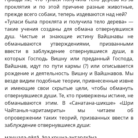
проклятия и по этой причине разные животные,
прежде всего собаки, теперь издеваются над ней?
«Туласи была проклята и получила тело дерева» —
такие учения созданы для обмана отвернувшихся
душ. Чистые и знающие истину Вайшнавы не
обманываются утверждениями, призванными
ввести в заблуждение отвернувшиеся души, в
которых Господь Вишну или преданный Господа,
Вайшнав, идут по пути кармы (?) или описывается
рождение и деятельность Вишну и Вайшнавов. Мы
везде видим подобные теории, привнесенные извне
и имеющие свои скрытые цели, чтобы обмануть
отвернувшиеся души. Те, кто привержены истине, не
обманываются этим. В «Санатана-шикше» «Шри
Чайтанья-чаритамриты» мы читаем об
опровержении таких теорий, призванных ввести в
заблуждение отвернувшиеся души:
маушала-лӣлā, āра кр̣шн̣а-антардхāна