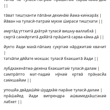
||
тāват тишт̣ханти пāпāни дехинāм̇ йама-кин̇карāх̣ |
йāван на туласӣ-патрам̇ мукхе ш́ираси тишт̣хати ||
амр̣тāд уттхитā дхāтрӣ туласӣ вишн̣у-валлабхā |
смр̣тā сан̇кӣртитā дхйāтā прāш́итā сарва-кāма-дā ||
йукто йади махā-пāпаих̣ сукр̣там̇ нāрджитам̇ квачит
|
татхāпи дӣйате мокшас туласӣ бхакшитā йади ||
лубдхакенāтма-дехена бхакшитам̇ туласӣ-далам |
сампрāпто мат-падам̇ нӯнам̇ кр̣твā прāн̣асйа
сам̇кшайам ||
упошйа двāдаш́ӣм̇ ш́уддхāм̇ парāн̣е туласӣ-далам |
прāш́айед йади випрендра аш́вамедхāшт̣акам̇
лабхет ||