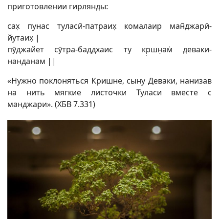
приготовлении гирлянды:
сах̣ пунас туласӣ-патраих̣ комалаир ман̃джарӣ-
йутаих̣ |
пӯджайет сӯтра-баддхаис ту кр̣шн̣ам̇ деваки-
нанданам ||
«Нужно поклоняться Кришне, сыну Деваки, нанизав
на нить мягкие листочки Туласи вместе с
манджари». (ХБВ 7.331)