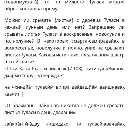
(севонмукхатā), то по милости Туласи можно
обрести кришна-прему.
Можно ли срывать [листья] с деревца Туласи в
каждый лунный день или нет? Запрещено ли
срывать листья Туласи в воскресенье, новолуние и
полнолуние? В некоторых смарта-сампрадайах в
воскресенье, новолуние и полнолуние не срывают
листья Туласи. Каковы истинные предписания шастр
в этой связи?
«Шри Хари-бхакти-виласа» (7.108), цитируя «Вишну-
дхармоттару», утверждает:
на чхиндйāт туласӣм̇ випрā двāдаш́йāм̇ ваишн̣авах̣
квачит ||
«О брахманы! Вайшнав никогда не должен срезать
листья Туласи в день двадаши».
сан̇крāнтй-āдау нишиддхо ’пи туласй-авачайах̣