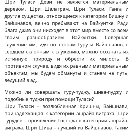
Шри Туласи Деви не является материальным
деревом. Шри Шалаграм, Шри Туласи, Ганга и
другие существа, относящиеся к категории Вишну и
Вайшнавов, вечно пребывают на Вайкунтхе. Ради
блага джив они нисходят в этот мир вместе со всем
своим разнообразием Вайкунтхи. Совершая
служение им, идя по стопам Гуру и Вайшнавов, с
сердцем склонным к служению, можно осознать их
истинную природу и обрести их милость. В
противном случае, видя их равными материальным
объектам, мы будем обмануты и станем на путь,
ведущий в ад.
Можно ли совершать гуру-пуджу, шива-пуджу и
подобные пуджи при помощи Туласи?
Шри Туласи – возлюбленная Кришны, Вайшнави,
принадлежащая к категории ашрайа-виграха. Шри
Гурудев – проявление Господа в категории ашрайа-
виграха. Шри Шива – лучший из Вайшнавов. Таким