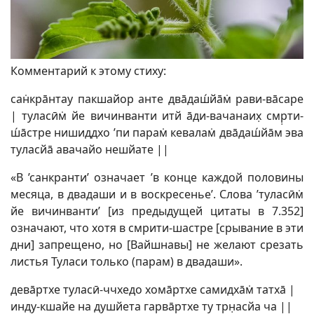
Комментарий к этому стиху:
сан̇крāнтау пакшайор анте двāдаш́йāм̇ рави-вāсаре
| туласӣм̇ йе вичинванти итй āди-вачанаих̣ смр̣ти-
ш́āстре нишиддхо ’пи парам̇ кевалам̇ двāдаш́йāм эва
туласйā авачайо нешйате ||
«В ’санкранти’ означает ’в конце каждой половины
месяца, в двадаши и в воскресенье’. Слова ’туласӣм̇
йе вичинванти’ [из предыдущей цитаты в 7.352]
означают, что хотя в смрити-шастре [срывание в эти
дни] запрещено, но [Вайшнавы] не желают срезать
листья Туласи только (парам) в двадаши».
девāртхе туласӣ-ччхедо хомāртхе самидхāм̇ татхā |
инду-кшайе на душйета гарвāртхе ту тр̣н̣асйа ча ||