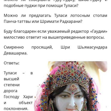
подобные пуджи при помощи Туласи?
Можно ли предлагать Туласи лотосным стопам
Панча-таттвы или Шримати Радхарани?
Буду благодарен если уважаемый редактор «Гаудии»
милостиво ответит на вышеприведенные вопросы.
Смиренно просящий, Шри Шьямасундара
Девашарма.
Ответы:
Туласи – в
высшей
степени
дорога
Господу Хари
и объект
поклонения.