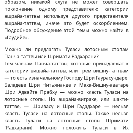
образом, никакой слуга не может совершать
поклонение одному представителю категории
ашрайа-таттвы используя другого представителя
ашрайа-таттвы, иначе это будет оскорблением.
Подробное обсуждение этой темы можно найти в
«Гаудийе».
Можно ли предлагать Туласи лотосным стопам
Панча-таттвы или Шримати Радхарани?
Тем членам Панча-таттвы, которые принадлежат к
категории вишайа-таттвы, или трем вишну-таттвам
— то есть изначальному Господу Шри Гаурасундаре,
Баладеве Шри Нитьянанде и Маха-Вишну-аватаре
Шри Адвайте Прабху — можно класть Туласи на
лотосные стопы. Но ашрайа-виграхе, или шакти-
таттве, — Шривасу и Шри Гададхаре — нельзя
класть Туласи на лотосные стопы. Также нельзя
класть Туласи на лотосные стопы Шримати
[Радхарани]. Можно положить Туласи в Их