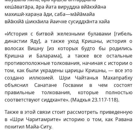
кеш́āватāра, āра йата вируддха вйāкхйāна
махишӣ-харан̣а āди, саба—мāйāмайа
вйāкхйā ш́икхāила йаичхе сусиддхāнта хайа
«История с битвой железными булавами [гибель
династии Яду], а также уход Кришны, история о
волосах Вишну [из которых будто бы родились
Кришна и Баларама], а также все остальные
противоположные толкования, начиная с истории о
том, как были украдены царицы Кришны, — все это
создано иллюзией. Шри Чайтанья Махапрабху
объяснил Санатане Госвами в чем состоят
правильные толкования, которые полностью
соответствуют сиддханте». (Мадхья 23.117-118).
Также в этой связи стоит рассмотреть приведенную
в «Шри Чаритамрите» историю о том, как Равана
похитил Майа-Ситу.