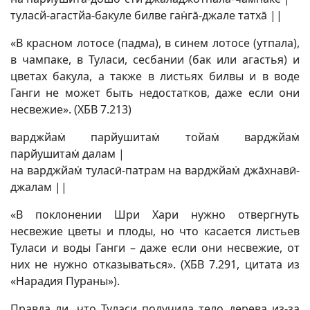
туласй-агастйа-бакуле билве ган̇гā-джале татхā ||
«В красном лотосе (падма), в синем лотосе (утпала),
в чампаке, в Туласи, сесбании (бак или агастья) и
цветах бакула, а также в листьях билвы и в воде
Ганги не может быть недостатков, даже если они
несвежие». (ХБВ 7.213)
варджйам̇ парйушитам̇ тойам̇ варджйам̇
парйушитам̇ далам |
на варджйам̇ туласӣ-патрам на варджйам̇ джāхнавӣ-
джалам ||
«В поклонении Шри Хари нужно отвергнуть
несвежие цветы и плоды, но что касается листьев
Туласи и воды Ганги – даже если они несвежие, от
них не нужно отказываться». (ХБВ 7.291, цитата из
«Нарадия Пураны»).
Правда ли, что Туласи получила тело дерева из-за