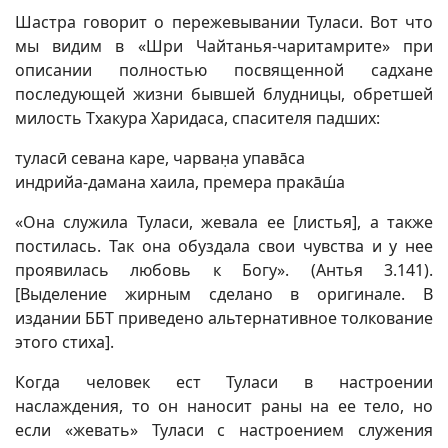
Шастра говорит о пережевывании Туласи. Вот что
мы видим в «Шри Чайтанья-чаритамрите» при
описании полностью посвященной садхане
последующей жизни бывшей блудницы, обретшей
милость Тхакура Харидаса, спасителя падших:
туласӣ севана каре, чарван̣а упавāса
индрийа-дамана хаила, премера пракāш́а
«Она служила Туласи, жевала ее [листья], а также
постилась. Так она обуздала свои чувства и у нее
проявилась любовь к Богу». (Антья 3.141).
[Выделение жирным сделано в оригинале. В
издании ББТ приведено альтернативное толкование
этого стиха].
Когда человек ест Туласи в настроении
наслаждения, то он наносит раны на ее тело, но
если «жевать» Туласи с настроением служения