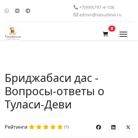
+7(999)797-4-108
admin@vasudeva.ru
В корзину
0
Бриджабаси дас -
Вопросы-ответы о
Туласи-Деви
Рейтинги
(1)