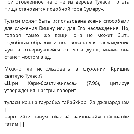
приготовленное на огне из дерева Туласи, то эта
пища становится подобной горе Сумеру».
Туласи может быть использована всеми способами
для служения Вишну или для Его наслаждения. Но,
говоря такие же вещи, она не может быть
подобным образом использована для наслаждения
чувств отвернувшейся от Бога души, иначе она
станет мостом в ад.
Можно ли использовать в служении Кришне
светлую Туласи?
«Шри Хари-бхакти-виласа» (7.96), цитируя
утверждения шастры, говорит:
туласӣ кр̣шн̣а-гаурāбхā тайāбхйарчйа джанāрданам
|
наро йāти танум̇ тйактвā ваишн̣авӣм̇ ш́āш́ватӣм̇
гатим ||