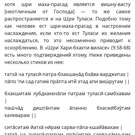
хотя шри маха-прасад является вишну-васту
[неотличным от Господа] — то же самое
распространяется и на Шри Туласи. Подобно тому
как человек ест шри-маха-прасад в настроении
наслаждения, если кто-то ест Туласи из желания
наслаждаться, то это несомненно приводит к
оскорблению. В «Шри Хари-бхакти-виласе» (9.58-68)
есть много подтверждений этому. Ниже приведены
несколько стихов из нее:
татхā ча туласӣ-патра-бхакшан̣āд бхāва-варджитах̣ |
пāпо ’пи сад-гатим̇ прāпта итй этад апи виш́рутам ||
бхакшитам̇ лубдхакенāпи патрам̇ туласӣ-самбхавам
|
паш́чāд дишт̣āнтам āпанно бхасмӣбхӯтам̇
калеварам ||
ситāситам̇ йатхā нӣрам̇ сарва-пāпа-кшайāвахам |
татхā ча туласӣ-патрам прāш́итам̇ сарва-кāма-дам