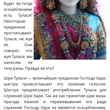
Будет ли тогда
оскорблением
есть Туласи?
Некоторые
преданные
проглатывают
Туласи, не жуя
ее. Они
говорят, что
жуя Туласи, мы
наносим ее
телу раны. Правда ли это?
Шри Туласи — величайшая преданная Господа Хари,
шастра провозглашает это громким голосом.
Шастра предписывает употребление Туласи для
служения Шри Хари. Так же как принятие шри маха-
прасада языком и пережевывание его ради
служения Господу Хари не является оскорблением,