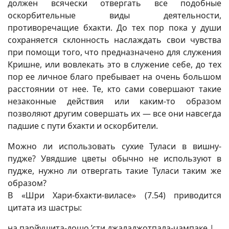
должен всячески отвергать все подобные
оскорбительные виды деятельности,
противоречащие бхакти. До тех пор пока у души
сохраняется склонность наслаждать свои чувства
при помощи того, что предназначено для служения
Кришне, или вовлекать это в служение себе, до тех
пор ее личное благо пребывает на очень большом
расстоянии от нее. Те, кто сами совершают такие
незаконные действия или каким-то образом
позволяют другим совершать их — все они навсегда
падшие с пути бхакти и оскорбители.
Можно ли использовать сухие Туласи в вишну-
пудже? Увядшие цветы обычно не используют в
пудже, нужно ли отвергать такие Туласи таким же
образом?
В «Шри Хари-бхакти-виласе» (7.54) приводится
цитата из шастры:
на парйушита-дошо ’сти джаладжотпала-чампаке |