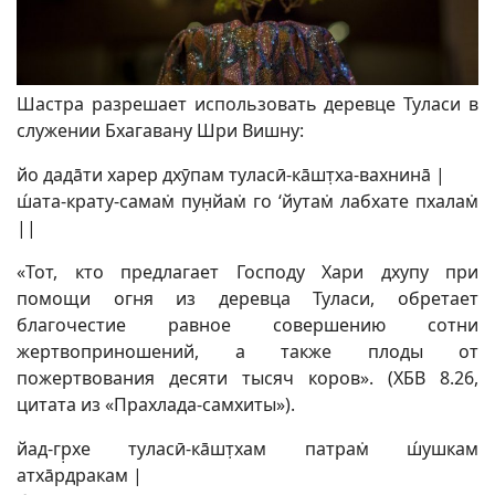
Шастра разрешает использовать деревце Туласи в
служении Бхагавану Шри Вишну:
йо дадāти харер дхӯпам туласӣ-кāшт̣ха-вахнинā |
ш́ата-крату-самам̇ пун̣йам̇ го ‘йутам̇ лабхате пхалам̇
||
«Тот, кто предлагает Господу Хари дхупу при
помощи огня из деревца Туласи, обретает
благочестие равное совершению сотни
жертвоприношений, а также плоды от
пожертвования десяти тысяч коров». (ХБВ 8.26,
цитата из «Прахлада-самхиты»).
йад-гр̣хе туласӣ-кāшт̣хам патрам̇ ш́ушкам
атхāрдракам |