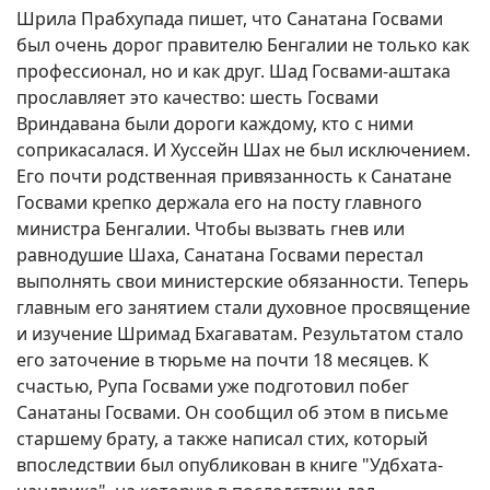
Шрила Прабхупада пишет, что Санатана Госвами
был очень дорог правителю Бенгалии не только как
профессионал, но и как друг. Шад Госвами-аштака
прославляет это качество: шесть Госвами
Вриндавана были дороги каждому, кто с ними
соприкасалася. И Хуссейн Шах не был исключением.
Его почти родственная привязанность к Санатане
Госвами крепко держала его на посту главного
министра Бенгалии. Чтобы вызвать гнев или
равнодушие Шаха, Санатана Госвами перестал
выполнять свои министерские обязанности. Теперь
главным его занятием стали духовное просвящение
и изучение Шримад Бхагаватам. Результатом стало
его заточение в тюрьме на почти 18 месяцев. К
счастью, Рупа Госвами уже подготовил побег
Санатаны Госвами. Он сообщил об этом в письме
старшему брату, а также написал стих, который
впоследствии был опубликован в книге "Удбхата-