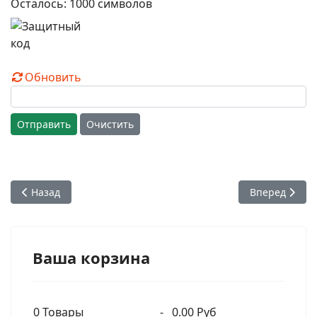
Осталось:
1000
символов
Обновить
Отправить
Очистить
Предыдущий: 3 том "Дело Кришны"- реж. Евстифеев Никол
Следующий: 2
Назад
Вперед
Ваша корзина
0
Товары
-
0.00 Руб