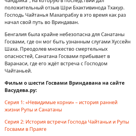
чандрика", на которую в последствии дал
положительный отзыв Шри Бхактивинода Тхакур.
Господь Чайтанья Махапрабху в это время как раз
начал свой путь во Вриндаван.
Бенгалия была крайне небезопасна для Санатаны
Госвами, где он мог быть узнанным слугами Хуссейн
Шаха. Преодолев множество смертельных
опасностей, Санатана Госвами прибывает в
Варанаси, где его ждёт встреча с Господом
Чайтаньей.
Фильм о шести Госвами Вриндавана на сайте
Васудева.ру:
Серия 1: «Невидимые корни» – история ранней
жизни Рупы и Санатаны
Серия 2: История встречи Господа Чайтаньи и Рупы
Госвами в Праяге