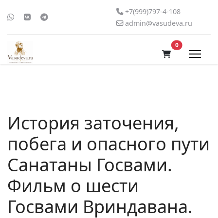
+7(999)797-4-108
admin@vasudeva.ru
В корзину
0
История заточения,
побега и опасного пути
Санатаны Госвами.
Фильм о шести
Госвами Вриндавана.