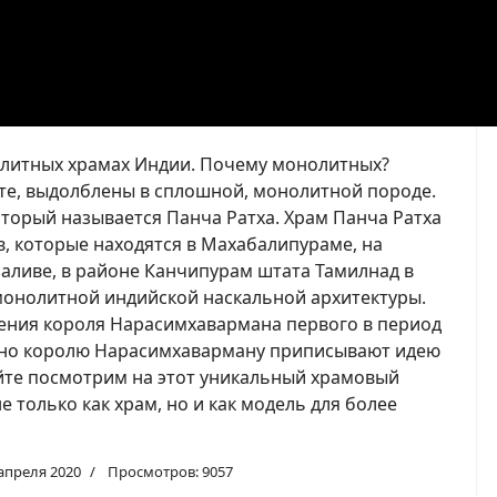
олитных храмах Индии. Почему монолитных?
ите, выдолблены в сплошной, монолитной породе.
оторый называется Панча Ратха. Храм Панча Ратха
, которые находятся в Махабалипураме, на
аливе, в районе Канчипурам штата Тамилнад в
монолитной индийской наскальной архитектуры.
ения короля Нарасимхавармана первого в период
енно королю Нарасимхаварману приписывают идею
йте посмотрим на этот уникальный храмовый
е только как храм, но и как модель для более
апреля 2020
Просмотров: 9057