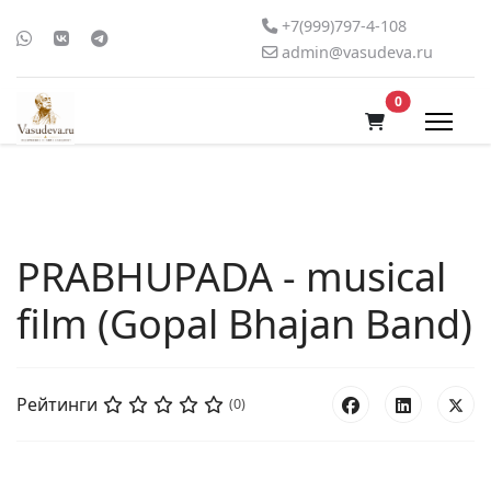
+7(999)797-4-108
admin@vasudeva.ru
В корзину
0
PRABHUPADA - musical
film (Gopal Bhajan Band)
Рейтинги
(0)