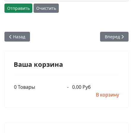
Отправить
Очистить
Предыдущий: Фильм "Исповедь"
Следующий: Т
Назад
Вперед
Ваша корзина
0
Товары
-
0.00 Руб
В корзину