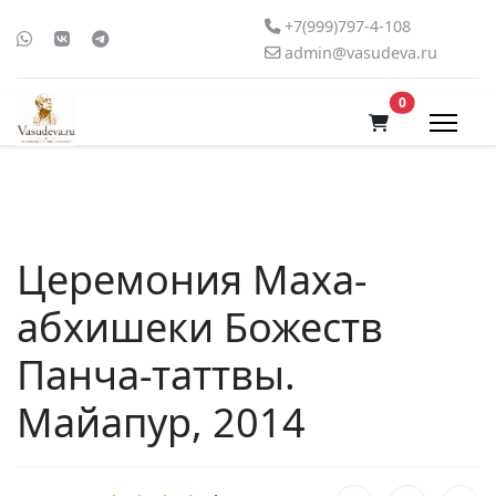
+7(999)797-4-108
admin@vasudeva.ru
В корзину
0
Церемония Маха-
абхишеки Божеств
Панча-таттвы.
Майапур, 2014