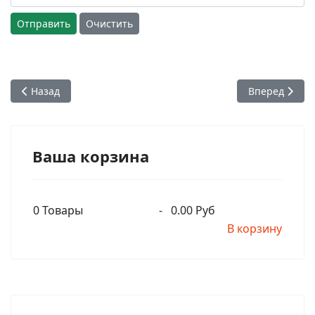
Отправить
Очистить
Предыдущий: Гададхара Пандит дас рассказывает о своей н
Следующий: En
Назад
Вперед
Ваша корзина
0
Товары
-
0.00 Руб
В корзину