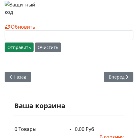
Обновить
Отправить
Очистить
Предыдущий: Марокканские девушки и другие люди повтор
Следующий: 
Назад
Вперед
Ваша корзина
0
Товары
-
0.00 Руб
В корзину