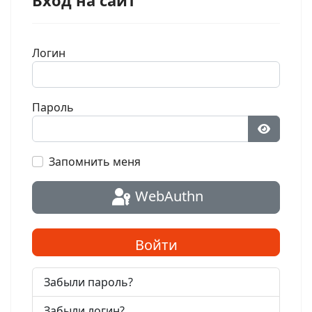
Вход на сайт
Логин
Пароль
Показат
Запомнить меня
WebAuthn
Войти
Забыли пароль?
Забыли логин?