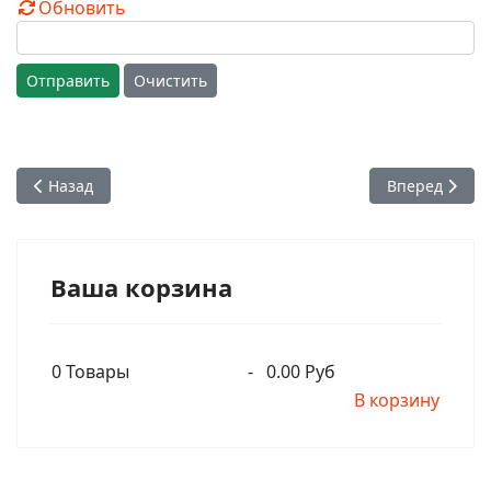
Обновить
Отправить
Очистить
Предыдущий: К океану. Очень красивый вдохновляющий р
Следующий: "
Назад
Вперед
Ваша корзина
0
Товары
-
0.00 Руб
В корзину