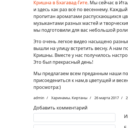
Кришна в Бхагавад-Гите
. Мы сейчас в Ита
и здесь как раз всё по весеннему. Кажды
пропитан ароматами распускающихся цве
музыкантами разных мастей и творчески
мы подготовили для вас небольшой роли
Это очень легкое видео насыщено разны
вышли на улицу встретить весну. А нам п
Кришны. Вместе у нас получилось настро
Это был прекрасный день!
Мы предлагаем всем преданным наши по
присоедениться к нам,в цветущей и весен
просмотра:)
admin
Харинамы. Киртаны
26 марта 2017
2
Добавить комментарий
Текст комментария
И
E