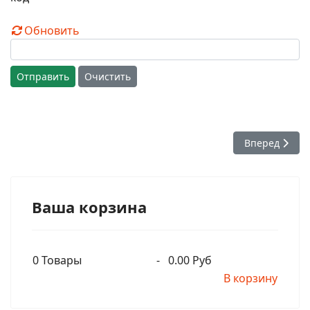
Обновить
Отправить
Очистить
Следующий: Л
Вперед
Ваша корзина
0
Товары
-
0.00 Руб
В корзину