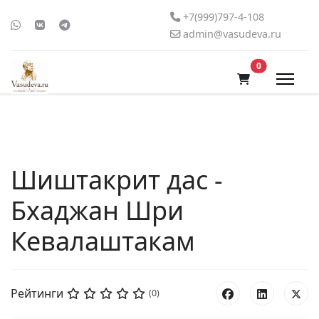
+7(999)797-4-108
admin@vasudeva.ru
В корзину
0
Шиштакрит дас -
Бхаджан Шри
Кевалаштакам
Рейтинги
(0)