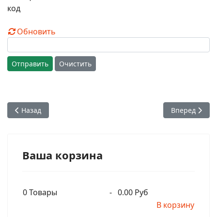
Обновить
Отправить
Очистить
Предыдущий: Питерская харинама. Очень красивое слайд
Следующий: J
Назад
Вперед
Ваша корзина
0
Товары
-
0.00 Руб
В корзину