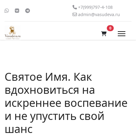
+7(999)797-4-108
admin@vasudeva.ru
В корзину
0
Святое Имя. Как
вдохновиться на
искреннее воспевание
и не упустить свой
шанс