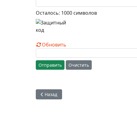
Осталось:
1000
символов
Обновить
Отправить
Очистить
Предыдущий: "Улица. Твоя вечная семья". Н
Назад