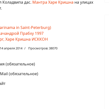
л Коладвипа дас.
Мантра Харе Кришна
на улицах
.
rinama in Saint-Peterburg)
начандрой Прабху 1997
ург, Харе Кришна ИСККОН
14 апреля 2014
Просмотров: 38070
мя (обязательное)
-Mail (обязательное)
айт