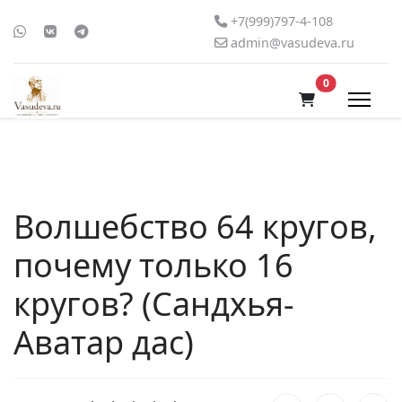
+7(999)797-4-108
admin@vasudeva.ru
В корзину
0
Волшебство 64 кругов,
почему только 16
кругов? (Сандхья-
Аватар дас)