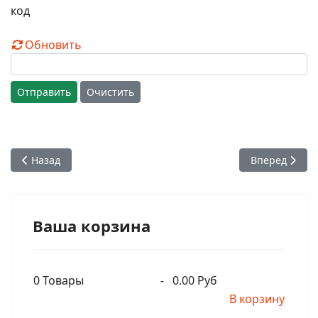
Обновить
Отправить
Очистить
Предыдущий: Чайтанья Чандра Чаран дас - Лекция в день 
Следующий: Б
Назад
Вперед
Ваша корзина
0
Товары
-
0.00 Руб
В корзину