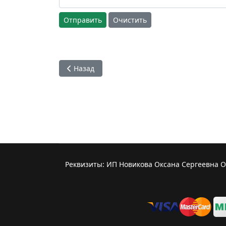
Отправить
Очистить
Предыдущий: Махадьюти Свами - Что авторит
Назад
Реквизиты: ИП Новикова Оксана Сергеевна 