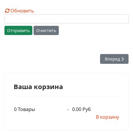
Обновить
Отправить
Очистить
Следующий: Те
Вперед
Ваша корзина
0
Товары
-
0.00 Руб
В корзину