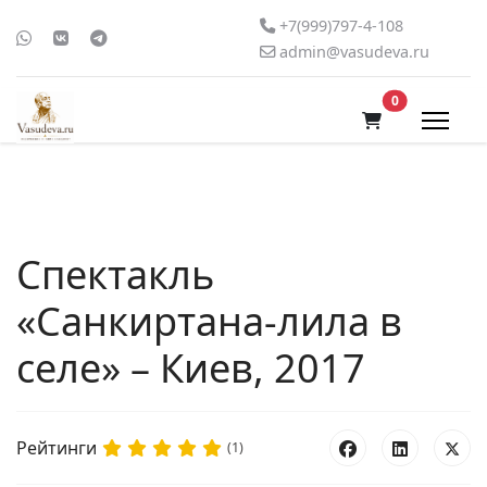
+7(999)797-4-108
admin@vasudeva.ru
В корзину
0
Спектакль
«Санкиртана-лила в
селе» – Киев, 2017
Рейтинги
(1)