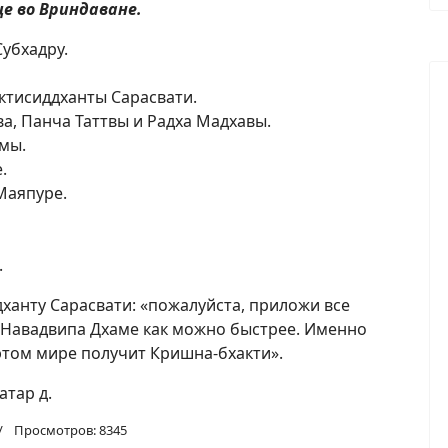
е во Вриндаване.
Субхадру.
ктисиддханты Сарасвати.
а, Панча Таттвы и Радха Мадхавы.
мы.
.
Маяпуре.
.
дханту Сарасвати: «пожалуйста, приложи все
 Навадвипа Дхаме как можно быстрее. Именно
этом мире получит Кришна-бхакти».
атар д.
Просмотров: 8345