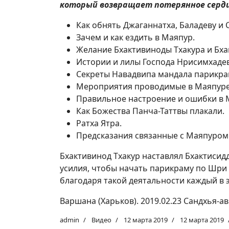
который возвращает потерянное сердц
Как обнять Джаганнатха, Баладеву и 
Зачем и как ездить в Маяпур.
Желание Бхактивиноды Тхакура и Бха
Истории и лилы Господа Нрисимхадев
Секреты Навадвипа мандала парикра
Мероприятия проводимые в Маяпуре
Правильное настроение и ошибки в 
Как Божества Панча-Таттвы плакали.
Ратха Ятра.
Предсказания связанные с Маяпуром
Бхактивинод Тхакур наставлял Бхактисид
усилия, чтобы начать парикраму по Шри
благодаря такой деятальности каждый в 
Варшана (Харьков). 2019.02.23 Cандхья-ав
admin
Видео
12 марта 2019
12 марта 2019