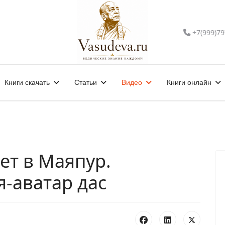
+7(999)79
Книги скачать
Статьи
Видео
Книги онлайн
дет в Маяпур.
я-аватар дас