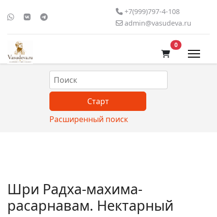
+7(999)797-4-108
admin@vasudeva.ru
В корзину
0
Расширенный поиск
Шри Радха-махима-
расарнавам. Нектарный