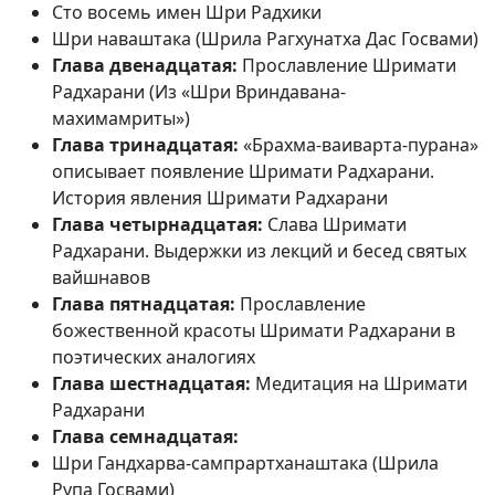
Сто восемь имен Шри Радхики
Шри наваштака (Шрила Рагхунатха Дас Госвами)
Глава двенадцатая:
Прославление Шримати
Радхарани (Из «Шри Вриндавана-
махимамриты»)
Глава тринадцатая:
«Брахма-ваиварта-пурана»
описывает появление Шримати Радхарани.
История явления Шримати Радхарани
Глава четырнадцатая:
Слава Шримати
Радхарани. Выдержки из лекций и бесед святых
вайшнавов
Глава пятнадцатая:
Прославление
божественной красоты Шримати Радхарани в
поэтических аналогиях
Глава шестнадцатая:
Медитация на Шримати
Радхарани
Глава семнадцатая:
Шри Гандхарва-сампрартханаштака (Шрила
Рупа Госвами)