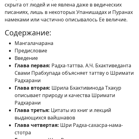
скрыта от людей и не явлена даже в ведических
писаниях, лишь в некоторых Упанишадах и Пуранах
намеками или частично описывалось Ее величие.
Содержание:
Мангалачарана
Предисловие
Введение
Глава первая:
Радха-таттва. А.Ч. Бхактиведанта
Свами Прабхупада объясняет таттву о Шримати
Радхарани
Глава вторая:
Шрила Бхактивинода Тхакур
описывает природу и качества Шримати
Радхарани
Глава третья:
Цитаты из книг и лекций
выдающихся вайшнавов
Глава четвертая:
Шри Радха-сахасра-нама-
стотра