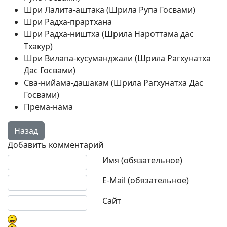
Шри Лалита-аштака (Шрила Рупа Госвами)
Шри Радха-прартхана
Шри Радха-ништха (Шрила Нароттама дас
Тхакур)
Шри Вилапа-кусуманджали (Шрила Рагхунатха
Дас Госвами)
Сва-нийама-дашакам (Шрила Рагхунатха Дас
Госвами)
Према-нама
Добавить комментарий
Текст комментария
Имя (обязательное)
E-Mail (обязательное)
Сайт