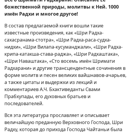
божественной природы, молитвы к Ней. 1000
имён Радхи и многое другое!
В состав предлагаемой книги вошли такие
известные произведения, как «Шри Радха-
сахасранама-стотра», «Шри Радха-раса-судха-
нидхи», «Шри Вилапа-кусуманджали», «Шри Радха-
крипа-катакша-става-раджа», «Шри Радхаштака»,
«Шри Наваштака», «Сто восемь имён Шримати
Радхарани» и другие трансцендентные сочинения в
форме молитв и песен великих вайшнавов-ачарьев,
а также цитаты и выдержки из лекций и
комментариев А.Ч. Бхактиведанты Свами
Прабхупады, его духовных братьев и
последователей.
Вся эта литература прославляет и описывает
величайшую преданную Верховного Господа, Шри
Радху, которая до прихода Господа Чайтаньи была