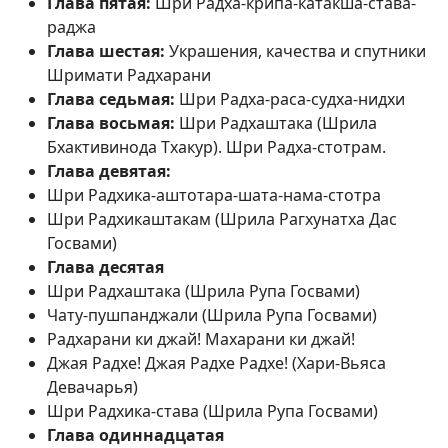
Глава пятая:
Шри Радха-крипа-катакша-става-
раджа
Глава шестая:
Украшения, качества и спутники
Шримати Радхарани
Глава седьмая:
Шри Радха-раса-судха-нидхи
Глава восьмая:
Шри Радхаштака (Шрила
Бхактивинода Тхакур). Шри Радха-стотрам.
Глава девятая:
Шри Радхика-аштотара-шата-нама-стотра
Шри Радхикаштакам (Шрила Рагхунатха Дас
Госвами)
Глава десятая
Шри Радхаштака (Шрила Рупа Госвами)
Чату-пушпанджали (Шрила Рупа Госвами)
Радхарани ки джай! Махарани ки джай!
Джая Радхе! Джая Радхе Радхе! (Хари-Вьяса
Девачарья)
Шри Радхика-става (Шрила Рупа Госвами)
Глава одиннадцатая