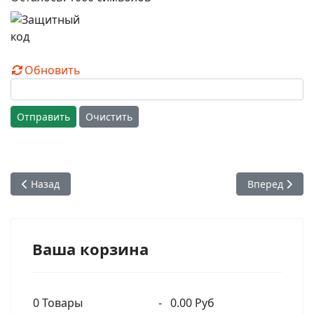
Обновить
Отправить
Очистить
Предыдущий: 41. Вегетарианство и законы природы. Бесед
Следующий: 4
Назад
Вперед
Ваша корзина
0
Товары
-
0.00 Руб