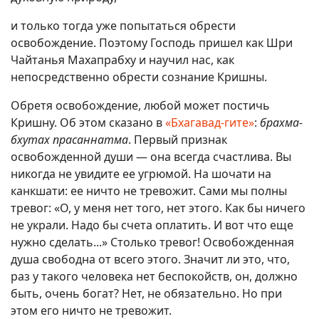
и только тогда уже попытаться обрести
освобождение. Поэтому Господь пришел как Шри
Чайтанья Махапрабху и научил нас, как
непосредственно обрести сознание Кришны.
Обретя освобождение, любой может постичь
Кришну. Об этом сказано в
«Бхагавад-гите»
:
брахма-
бхутах прасаннатма
. Первый признак
освобожденной души — она всегда счастлива. Вы
никогда не увидите ее угрюмой. На шочати на
канкшати: ее ничто не тревожит. Сами мы полны
тревог: «О, у меня нет того, нет этого. Как бы ничего
не украли. Надо бы счета оплатить. И вот что еще
нужно сделать...» Столько тревог! Освобожденная
душа свободна от всего этого. Значит ли это, что,
раз у такого человека нет беспокойств, он, должно
быть, очень богат? Нет, не обязательно. Но при
этом его ничто не тревожит.