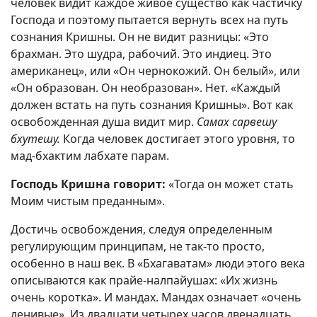
человек видит каждое живое существо как частичку
Господа и поэтому пытается вернуть всех на путь
сознания Кришны. Он не видит разницы: «Это
брахман. Это шудра, рабочий. Это индиец. Это
американец», или «Он чернокожий. Он белый», или
«Он образован. Он необразован». Нет. «Каждый
должен встать на путь сознания Кришны». Вот как
освобожденная душа видит мир.
Самах сарвешу
бхутешу.
Когда человек достигает этого уровня, то
мад-бхактим лабхате парам.
Господь Кришна говорит:
«Тогда он может стать
Моим чистым преданным».
Достичь освобождения, следуя определенным
регулирующим принципам, не так-то просто,
особенно в наш век. В «Бхагаватам» люди этого века
описываются как прайе-налпайушах: «Их жизнь
очень коротка». И мандах. Мандах означает «очень
ленивые». Из двадцати четырех часов двенадцать