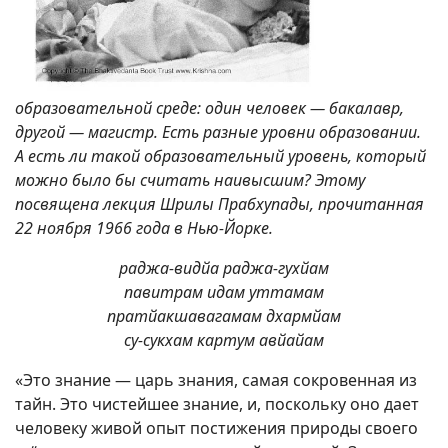
образовательной среде: один человек — бакалавр,
другой — магистр. Есть разные уровни образовании.
А есть ли такой образовательный уровень, который
можно было бы считать наивысшим? Этому
посвящена лекция Шрилы Прабхупады, прочитанная
22 ноября 1966 года в Нью-Йорке.
раджа-видйа раджа-гухйам
павитрам идам уттамам
пратйакшавагамам дхармйам
су-сукхам картум авйайам
«Это знание — царь знания, самая сокровенная из
тайн. Это чистейшее знание, и, поскольку оно дает
человеку живой опыт постижения природы своего