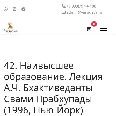
+7(999)797-4-108
admin@vasudeva.ru
В корзину
0
42. Наивысшее
образование. Лекция
А.Ч. Бхактиведанты
Свами Прабхупады
(1996, Нью-Йорк)