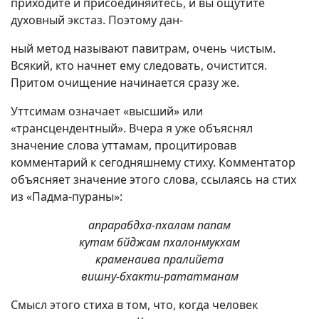
приходите и присоединяйтесь, и вы ощутите
духовный экстаз. Поэтому дан-
ный метод называют павитрам, очень чистым.
Всякий, кто начнет ему следовать, очистится.
Притом очищение начинается сразу же.
Уттсимам означает «высший» или
«трансцендентный». Вчера я уже объяснял
значение слова уттамам, процитировав
комментарий к сегодняшнему стиху. Комментатор
объясняет значение этого слова, ссылаясь на стих
из «Падма-пураны»:
апрарабдха-пхалам папам
кутам бйджам пхалонмукхам
краменаива пралийета
вишну-бхакти-рататманам
Смысл этого стиха в том, что, когда человек