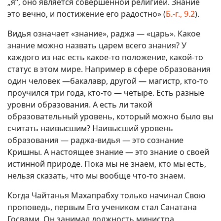
„я“, оно является совершенной религией. Знание
это вечно, и постижение его радостно» (
Б.-г., 9.2
).
Видья означает «знание», раджа — «царь». Какое
знание можно назвать царем всего знания? У
каждого из нас есть какое-то положение, какой-то
статус в этом мире. Например в сфере образования
один человек —бакалавр, другой — магистр, кто-то
проучился три года, кто-то — четыре. Есть разные
уровни образования. А есть ли такой
образовательный уровень, который можно было вы
считать наивысшим? Наивысший уровень
образования — раджа-видья — это сознание
Кришны. А настоящее знание — это знание о своей
истинной природе. Пока мы не знаем, кто мы есть,
нельзя сказать, что мы вообще что-то знаем.
Когда Чайтанья Махапрабху только начинал Свою
проповедь, первым Его учеником стал Санатана
Госвами. Он занимал должность министра