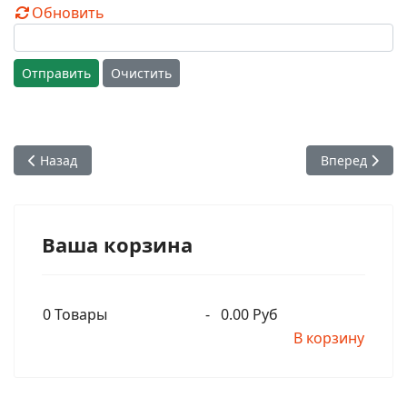
Обновить
Отправить
Очистить
Предыдущий: 42. Наивысшее образование. Лекция А.Ч. Бха
Следующий: 4
Назад
Вперед
Ваша корзина
0
Товары
-
0.00 Руб
В корзину