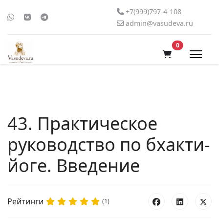
+7(999)797-4-108
admin@vasudeva.ru
В корзину
0
43. Практическое
руководство по бхакти-
йоге. Введение
Рейтинги
(1)