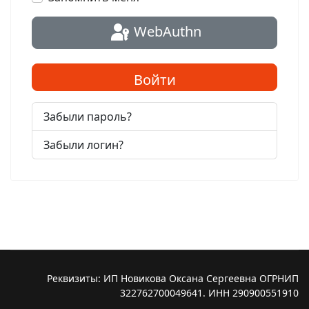
WebAuthn
Войти
Забыли пароль?
Забыли логин?
Реквизиты: ИП Новикова Оксана Сергеевна ОГРНИП
322762700049641. ИНН 290900551910