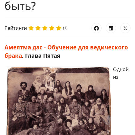
быть?
Рейтинги
(1)
Амеятма дас - Обучение для ведического
брака
. Глава Пятая
Одной
из