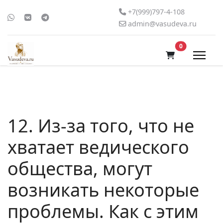
+7(999)797-4-108
admin@vasudeva.ru
В корзину
0
12. Из-за того, что не
хватает ведического
общества, могут
возникать некоторые
проблемы. Как с этим