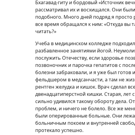
Бхагавад-гиту и бордовый «Источник вечн
рассматривал их и восхищался. Они были
подобного. Много дней подряд я просто 
все время обращался к ним: «Откуда вы та
читать?»
Учеба в медицинском колледже подходила
разбавленное занятиями йогой. Неумоли
послужить Отечеству, если здоровье поз
позвоночник и парочка гепатитов с пос
болезни забраковали, и я уже был готов 
фельдшером в медсанчасти, а там не жиз
рентген желудка и кишок. Врач сделал все
двенадцатиперстной кишки. Старая, лет с
сильно удивился такому обороту дела. От
проблем, и ничего не болело. Все же мен
были оперированные больные. Они лежал
больничным покоем и внутренней свобод
протекало успешно.