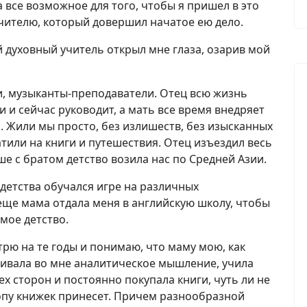
 все возможное для того, чтобы я пришел в это
чителю, который довершил начатое ею дело.
й духовный учитель открыл мне глаза, озарив мой
и, музыканты-преподаватели. Отец всю жизнь
 и сейчас руководит, а мать все время внедряет
 Жили мы просто, без излишеств, без изысканных
тили на книги и путешествия. Отец изъездил весь
ше с братом детство возила нас по Средней Азии.
с детства обучался игре на различных
еще мама отдала меня в английскую школу, чтобы
мое детство.
трю на те годы и понимаю, что маму мою, как
вивала во мне аналитическое мышление, учила
ех сторон и постоянно покупала книги, чуть ли не
опу книжек принесет. Причем разнообразной