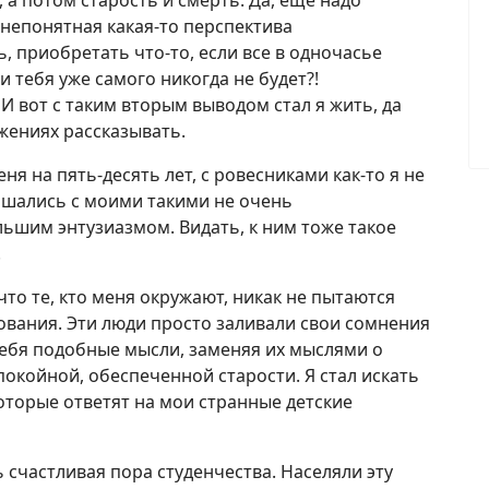
 а потом старость и смерть. Да, еще надо
 непонятная какая-то перспектива
, приобретать что-то, если все в одночасье
и тебя уже самого никогда не будет?!
И вот с таким вторым выводом стал я жить, да
жениях рассказывать.
я на пять-десять лет, с ровесниками как-то я не
ашались с моими такими не очень
ьшим энтузиазмом. Видать, к ним тоже такое
.
что те, кто меня окружают, никак не пытаются
вания. Эти люди просто заливали свои сомнения
 себя подобные мысли, заменяя их мыслями о
покойной, обеспеченной старости. Я стал искать
которые ответят на мои странные детские
 счастливая пора студенчества. Населяли эту