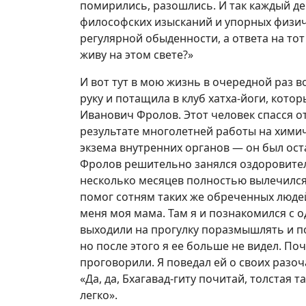
помирились, разошлись. И так каждый ден
философских изысканий и упорных физич
регулярной обыденности, а ответа на тот 
живу на этом свете?»
И вот тут в мою жизнь в очередной раз в
руку и потащила в клуб хатха-йоги, кото
Иванович Фролов. Этот человек спасся о
результате многолетней работы на хими
экзема внутренних органов — он был ост
Фролов решительно занялся оздоровител
несколько месяцев полностью вылечился
помог сотням таких же обреченных людей
меня моя мама. Там я и познакомился с 
выходили на прогулку поразмышлять и по
но после этого я ее больше не видел. Поч
проговорили. Я поведал ей о своих разоч
«Да, да, Бхагавад-гиту почитай, толстая т
легко».