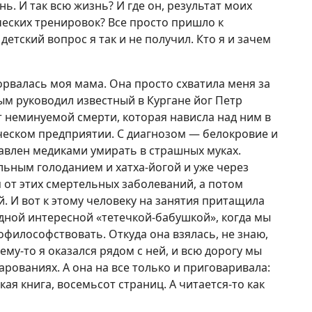
ь. И так всю жизнь? И где он, результат моих
еских тренировок? Все просто пришло к
детский вопрос я так и не получил. Кто я и зачем
орвалась моя мама. Она просто схватила меня за
рым руководил известный в Кургане йог Петр
т неминуемой смерти, которая нависла над ним в
ческом предприятии. С диагнозом — белокровие и
авлен медиками умирать в страшных муках.
ьным голоданием и хатха-йогой и уже через
 от этих смертельных заболеваний, а потом
. И вот к этому человеку на занятия притащила
одной интересной «тетечкой-бабушкой», когда мы
философствовать. Откуда она взялась, не знаю,
ему-то я оказался рядом с ней, и всю дорогу мы
арованиях. А она на все только и приговаривала:
акая книга, восемьсот страниц. А читается-то как