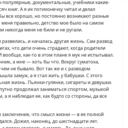
-популярные, документальные, учебники какие-
яч книг. А я их потихонечку читал и делал
бы все хорошо, но постоянно возникают разные
 меня правильно, детство мое было на самом
и никогда меня не били и не ругали.
 развелись, и началась другая жизнь. Сам развод
игах, что дети очень страдают, когда родители
И вообще, как-то в этом плане я мук не испытывал.
ник, а мне — хоть бы что. Вокруг суматоха,
в чем не бывало. Вот так же и с разводом
ышла замуж, а я стал жить у бабушки. С этого
ьная жизнь. Пьянки-гулянки, сигареты и девушки.
попутно продолжал заниматься спортом, музыкой
 а я наблюдал ее, как будто со стороны, да все
л заключение, что смысл жизни — в ее полной
дался. Дожил, наконец, до шестнадцати лет.