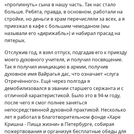
«пропихнуть» сына в нашу часть. Так нас стало
больше. Ребята, правда, в основном, работали на
стройке, но деньги в храм перечисляли за всех, а я
приезжал в кафе с большим чемоданом (мы
называли его «дирижабль») и набирал прасад на
пятерых.
Отслужив год, я взял отпуск, подгадав его к приезду
моего духовного учителя, и получил посвящение.
Так я получил инициацию в армии, получив
духовное имя Вайрагья дас, что означает «слуга
Отречённого». Ещё через полгода я
демобилизовался в звании старшего сержанта и с
отличной характеристикой. Было это в 94-м году,
после чего я смог полнее заняться
непосредственной духовной практикой. Несколько
лет я работал в благотворительном фонде «Харе
Кришна - Пища жизни» в Петербурге, собирая
пожертвования и организуя бесплатные обеды для