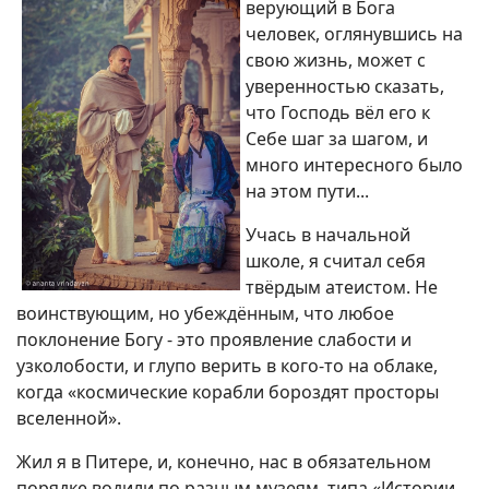
верующий в Бога
человек, оглянувшись на
свою жизнь, может с
уверенностью сказать,
что Господь вёл его к
Себе шаг за шагом, и
много интересного было
на этом пути...
Учась в начальной
школе, я считал себя
твёрдым атеистом. Не
воинствующим, но убеждённым, что любое
поклонение Богу - это проявление слабости и
узколобости, и глупо верить в кого-то на облаке,
когда «космические корабли бороздят просторы
вселенной».
Жил я в Питере, и, конечно, нас в обязательном
порядке водили по разным музеям, типа «Истории