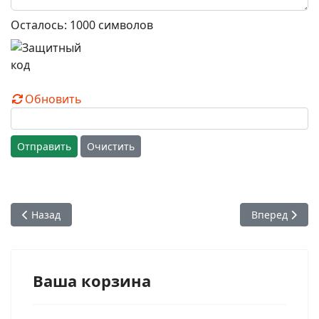
Осталось:
1000
символов
Обновить
Отправить
Очистить
Предыдущий: 70. Ашвасена дас. Москва
Следующий: 7
Назад
Вперед
Ваша корзина