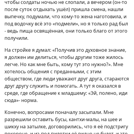
чтобы солдаты ночью не слопали, а вечером (он-то
после суток отдыхать ушёл) пришла смена, нашли
выпечку, подумали, что кому-то жена наготовила, и
под водочку всё это «подмели», но я только рад был
- ведь пища освящённая, они только благо от этого
получили.
На стройке я думал: «Получив это духовное знание,
я должен им делиться, чтобы другим тоже жилось
легче. Но как мне быть, кому тут это нужно?». Мне
хотелось общения с преданными, с этим
обществом, где люди уважают друг друга, стараются
друг другу служить и помогать. А тут я оказался в
среде, где обращение к младшему: «Эй, полено, иди
сюда»- норма.
Конечно, вопросами поначалу засыпали. Мне
разрешили оставить бусы, кантхи-малы, на шее и
шикху на затылке, договорились, что я её подстригу
покороче, и из-под пилотки её видно не будет, и это