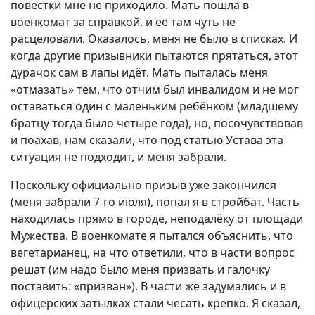
повестки мне не приходило. Мать пошла в
военкомат за справкой, и её там чуть не
расцеловали. Оказалось, меня не было в списках. И
когда другие призывники пытаются прятаться, этот
дурачок сам в лапы идёт. Мать пыталась меня
«отмазать» тем, что отчим был инвалидом и не мог
оставаться один с маленьким ребёнком (младшему
братцу тогда было четыре года), но, посочувствовав
и поахав, нам сказали, что под статью Устава эта
ситуация не подходит, и меня забрали.
Поскольку официально призыв уже закончился
(меня забрали 7-го июля), попал я в стройбат. Часть
находилась прямо в городе, неподалёку от площади
Мужества. В военкомате я пытался объяснить, что
вегетарианец, на что ответили, что в части вопрос
решат (им надо было меня призвать и галочку
поставить: «призван»). В части же задумались и в
офицерских затылках стали чесать крепко. Я сказал,