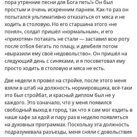
пора утренние песни для Бога петь!» Он был
простым и очень искренним парнем. Как-то раз он
попытался ультимативно отказаться от мяса и не
ходить в столовую. Но его старшина этого «не
понял», солдат пришёл «нормальным», и его
«прихотям» потакать не стали — заставил всю роту
после отбоя бегать по плацу, и дембеля потом
«выразили ему своё недовольство». Он пришёл на
следующий день с синяками, и я посоветовал ему
просто ходить в столовую и мяса не есть.
Две недели я провёл на стройке, после этого меня
взяли в штаб на должность нормировщика, всё-таки
это был стройбат, и красный диплом был не у
каждого. Это означало, что у меня появился
свободный выход в город, так что я сам мог ездить в
наше кафе за едой и пару раз в неделю появляться
на духовных программах. Поскольку эта должность
подразумевала разъезды, меня сняли с довольствия