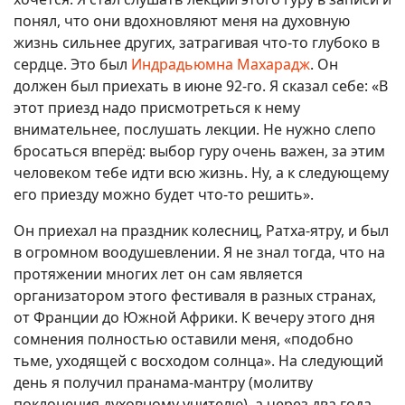
понял, что они вдохновляют меня на духовную
жизнь сильнее других, затрагивая что-то глубоко в
сердце. Это был
Индрадьюмна Махарадж
. Он
должен был приехать в июне 92-го. Я сказал себе: «В
этот приезд надо присмотреться к нему
внимательнее, послушать лекции. Не нужно слепо
бросаться вперёд: выбор гуру очень важен, за этим
человеком тебе идти всю жизнь. Ну, а к следующему
его приезду можно будет что-то решить».
Он приехал на праздник колесниц, Ратха-ятру, и был
в огромном воодушевлении. Я не знал тогда, что на
протяжении многих лет он сам является
организатором этого фестиваля в разных странах,
от Франции до Южной Африки. К вечеру этого дня
сомнения полностью оставили меня, «подобно
тьме, уходящей с восходом солнца». На следующий
день я получил пранама-мантру (молитву
поклонения духовному учителю), а через два года