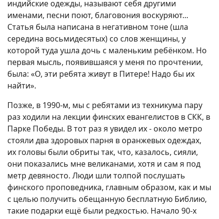
индийские одежды, называют себя другими
именами, песни поют, благовония воскуряют...
Статья была написана в негативном тоне (шла
середина восьмидесятых) со слов женщины, у
которой туда ушла дочь с маленьким ребёнком. Но
первая мысль, появившаяся у меня по прочтении,
была: «О, эти ребята живут в Питере! Надо бы их
найти».
Позже, в 1990-м, мы с ребятами из техникума пару
раз ходили на лекции финских евангелистов в СКК, в
Парке Победы. В тот раз я увидел их - около метро
стояли два здоровых парня в оранжевых одеждах,
их головы были обриты так, что, казалось, сияли,
они показались мне великанами, хотя и сам я под
метр девяносто. Люди шли толпой послушать
финского проповедника, главным образом, как и мы
с целью получить обещанную бесплатную Библию,
такие подарки ещё были редкостью. Начало 90-х