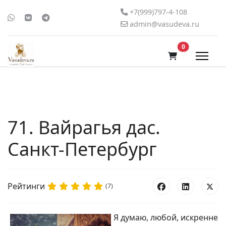
+7(999)797-4-108
admin@vasudeva.ru
В корзину
0
71. Вайрагья дас.
Санкт-Петербург
Рейтинги
(7)
Я думаю, любой, искренне