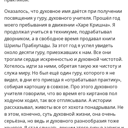
Оказалось, что духовное имя даётся при получении
посвящения у гуру, духовного учителя. Прошёл год
моего пребывания в движении «Харе Кришна». Я
продолжал учиться в техникуме, подрабатывал
дворником, а в свободное время продавал книги
Шрилы Прабхупады. За этот год я успел увидеть
около десяти гуру, приезжавших к нам. Все они
трогали сердце искренностью и духовной чистотой.
Хотелось идти за ними, обретая такую же чистоту и
служа миру. Но был ещё один гуру, которого я не
видел, в дни его приезда я «отрабатывал практику»,
собирая картошку в совхозе. Про этого духовного
учителя говорили, что во время его киртанов пол
ходуном ходил, так все отплясывали. А истории
рассказывал, животы все от хохота понадрывали. Не
в этом, конечно, суть духовной жизни, она очень
серьёзна, но ведь и духовного разнообразия тоже
хочется. Я стал слушать лекции этого гуру в записи и