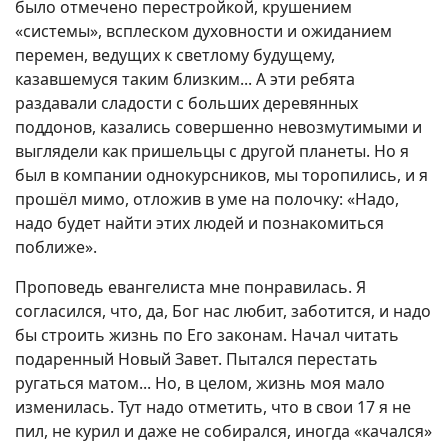
было отмечено перестройкой, крушением
«системы», всплеском духовности и ожиданием
перемен, ведущих к светлому будущему,
казавшемуся таким близким... А эти ребята
раздавали сладости с больших деревянных
поддонов, казались совершенно невозмутимыми и
выглядели как пришельцы с другой планеты. Но я
был в компании однокурсников, мы торопились, и я
прошёл мимо, отложив в уме на полочку: «Надо,
надо будет найти этих людей и познакомиться
поближе».
Проповедь евангелиста мне понравилась. Я
согласился, что, да, Бог нас любит, заботится, и надо
бы строить жизнь по Его законам. Начал читать
подаренный Новый Завет. Пытался перестать
ругаться матом... Но, в целом, жизнь моя мало
изменилась. Тут надо отметить, что в свои 17 я не
пил, не курил и даже не собирался, иногда «качался»