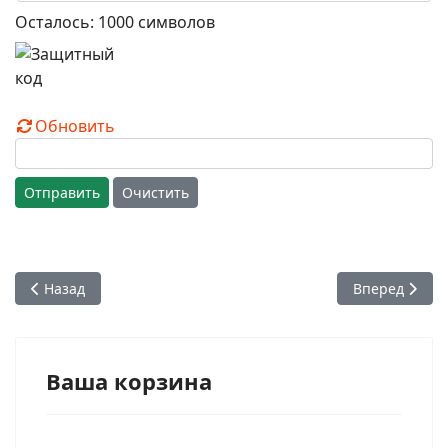
Осталось:
1000
символов
Обновить
Отправить
Очистить
Предыдущий: 73. Варшабхавани деви даси. Санкт-Петербу
Следующий: 7
Назад
Вперед
Ваша корзина