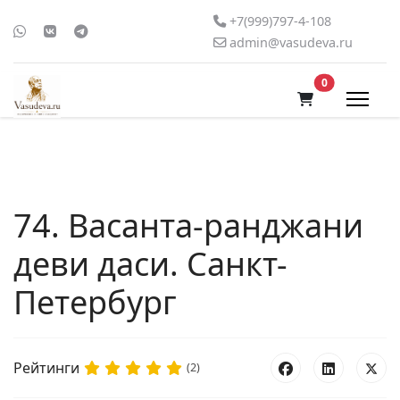
+7(999)797-4-108
admin@vasudeva.ru
В корзину
0
74. Васанта-ранджани
деви даси. Санкт-
Петербург
Рейтинги
(2)