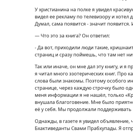
У христианина на полке я увидел красивую 
видел ее рекламу по телевизору и хотел д
Думал, сама появится - значит появится. 
— Что это за книга? Он ответил:
- Да вот, приходили люди такие, кришнаиты
страниц и сразу поймешь, что там нет н
Так или иначе, он мне дал эту книгу, и я
я читал много эзотерических книг. Про кар
слова были знакомы. Поэтому особого ин
странице, через каждую строчку было од
меня информации я не нашёл, только «Кр
внушала благоговение. Мне было приятно 
её у себя. Мы продолжали поддерживать
Однажды, в газете я увидел объявление,
Бхактиведанты Свами Прабхупады. Я отпр