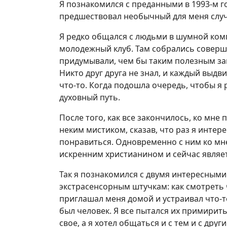
Я познакомился с преданными в 1993-м го
предшествовал необычный для меня случ
Я редко общался с людьми в шумной ком
молодежный клуб. Там собрались совер
придумывали, чем бы таким полезным зан
Никто друг друга не знал, и каждый выдв
что-то. Когда подошла очередь, чтобы я р
духовный путь.
После того, как все закончилось, ко мне
неким мистиком, сказав, что раз я интер
понравиться. Одновременно с ним ко мне
искренним христианином и сейчас являе
Так я познакомился с двумя интересными
экстрасенсорным штучкам: как смотреть че
приглашал меня домой и устраивал что-
был человек. Я все пытался их примирить
свое, а я хотел общаться и с тем и с дру