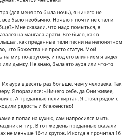
 думал: «Святой человек!»
тра (для меня это была ночь), я ничего не
, все было необычно. Ночью я почти не спал и,
бще?» Мне сказали, что надо помыться, я
зался на мангала-арати. Все было, как в
 слышал, как преданные пели песни на непонятном
во, что Божества не просто статуи. Мой
 на мир по-другому, и под его влиянием я видел
 или дымку. Не знаю, была это аура или что-то
 Их аура в десять раз больше, чем у человека. Так
еру. Я поразился: «Ничего себе, да Они живее,
вило. А преданные пели киртан. Я стоял рядом с
исходили радость и блаженство!
раме я попал на кухню, сам напросился мыть
аздник и пир. В тот же день преданные сказали
ах не меньше 16-ти кругов. И когда я прочитал 16