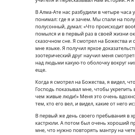
учителя и пересказывал нам истории. А я
В Алма-Ате нас разбудили в четыре часа у
понимал: где я и зачем. Мы спали на полу
полусонный, думал: «Что происходит воо
помылся и в первый раз в своей жизни ока
сказочном сне. Я смотрел на Божества и
мне языке. Я получил яркое доказательст
эзотерический друг научил меня смотреть
над людьми какую-то оболочку вокруг них
еще.
Когда я смотрел на Божества, я видел, что
Господь показывал мне, чтобы укрепить в
чем живые люди!» Меня это очень вдохно
тем, кто его вел, и видел, какие от него 
В первый же день своего пребывания в х
кастрюли. А потом был очень хороший пр
мне, что нужно повторять мантру на четк