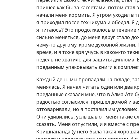
пересилил свою стеснительность, стал п
пришел как бы за кассетами, потом стал 
начали меня кормить. Я утром уходил в 
я приходил после техникума и обедал. Я 
я питаюсь? Это продолжалось в течение 
сильно меняться, до меня вдруг стало до
чему-то другому, кроме духовной жизни. 
время, и я тоже зря учусь в каком-то техн
недель не хватило для защиты диплома. В
преданным упаковывать книги в комплек
Каждый день мы пропадали на складе, за
менялась. Я начал читать один или два к
преданные сказали мне, что в Алма-Ате бу
радостью согласился, пришел домой и за
отговаривали, но я поставил им условие:
Они удивились, услышав от меня такие сл
сказать. Меня отпустили, и я вместе с п
Кришнананда (у него была такая хорошая