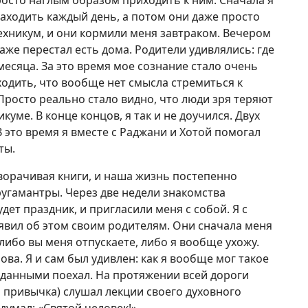
росто наглым образом приходить к ним. Сначала я
заходить каждый день, а потом они даже просто
техникум, и они кормили меня завтраком. Вечером
даже перестал есть дома. Родители удивлялись: где
месяца. За это время мое сознание стало очень
ходить, что вообще нет смысла стремиться к
Просто реально стало видно, что люди зря теряют
икуме. В конце концов, я так и не доучился. Двух
 это время я вместе с Раджани и Хотой помогал
ты.
ворачивая книги, и наша жизнь постепенно
ругамантры. Через две недели знакомства
дет праздник, и пригласили меня с собой. Я с
явил об этом своим родителям. Они сначала меня
 либо вы меня отпускаете, либо я вообще ухожу.
ова. Я и сам был удивлен: как я вообще мог такое
реданными поехал. На протяжении всей дороги
 привычка) слушал лекции своего духовного