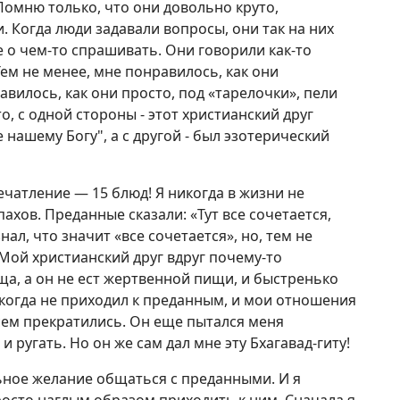
Помню только, что они довольно круто,
 Когда люди задавали вопросы, они так на них
 о чем-то спрашивать. Они говорили как-то
м не менее, мне понравилось, как они
вилось, как они просто, под «тарелочки», пели
о, с одной стороны - этот христианский друг
е нашему Богу", а с другой - был эзотерический
ечатление — 15 блюд! Я никогда в жизни не
ахов. Преданные сказали: «Тут все сочетается,
нал, что значит «все сочетается», но, тем не
. Мой христианский друг вдруг почему-то
ища, а он не ест жертвенной пищи, и быстренько
когда не приходил к преданным, и мои отношения
всем прекратились. Он еще пытался меня
и ругать. Но он же сам дал мне эту Бхагавад-гиту!
ьное желание общаться с преданными. И я