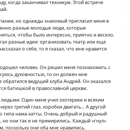
ду, когда заканчивал техникум. Этой встрече
ай.
пании, но однажды знакомый пригласил меня в
шенно разные молодые люди, которые
яться, чтобы было интересно, приятно и весело.
игал разные идеи: организовать театр или еще
ассказал о себе, то я сказал, что мне нравится
 подошел человек. Он решил меня познакомить с
есуюсь духовностью, то он должен мне
 обратился ведущий клуба Андрей. Он оказался
тся батюшкой в православной церкви.
 людьми. Один меня учил эзотерике и всяким
рез третий глаз, коробки двигать... А другой
то типа нама-хатты. Очень добрый и радушный
, но они так и не примирились. Каждый «гнул»
гим, поскольку они оба мне нравились.