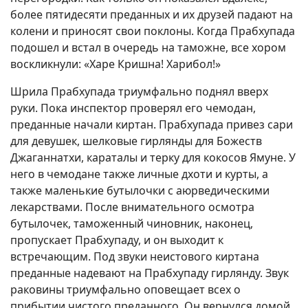
более пятидесяти преданных и их друзей падают на
колени и приносят свои поклоны. Когда Прабхупада
подошел и встал в очередь на таможне, все хором
воскликнули: «Харе Кришна! Харибол!»
Шрила Прабхупада триумфально поднял вверх
руки. Пока инспектор проверял его чемодан,
преданные начали киртан. Прабхупада привез сари
для девушек, шелковые гирлянды для Божеств
Джаганнатхи, караталы и терку для кокосов Ямуне. У
него в чемодане также личные дхоти и курты, а
также маленькие бутылочки с аюрведическими
лекарствами. После внимательного осмотра
бутылочек, таможенный чиновник, наконец,
пропускает Прабхупаду, и он выходит к
встречающим. Под звуки неистового киртана
преданные надевают на Прабхупаду гирлянду. Звук
раковины триумфально оповещает всех о
прибытии чистого преданного. Он вернулся домой.