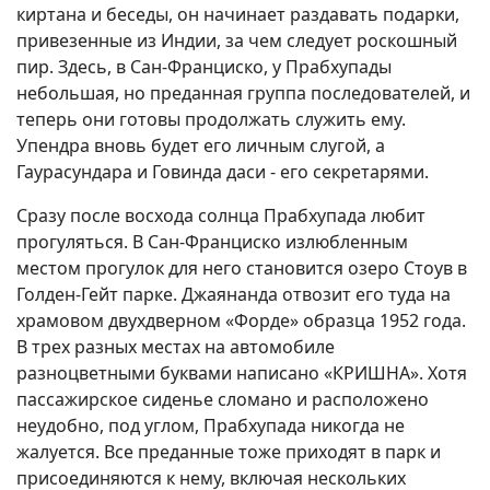
киртана и беседы, он начинает раздавать подарки,
привезенные из Индии, за чем следует роскошный
пир. Здесь, в Сан-Франциско, у Прабхупады
небольшая, но преданная группа последователей, и
теперь они готовы продолжать служить ему.
Упендра вновь будет его личным слугой, а
Гаурасундара и Говинда даси - его секретарями.
Сразу после восхода солнца Прабхупада любит
прогуляться. В Сан-Франциско излюбленным
местом прогулок для него становится озеро Стоув в
Голден-Гейт парке. Джаянанда отвозит его туда на
храмовом двухдверном «Форде» образца 1952 года.
В трех разных местах на автомобиле
разноцветными буквами написано «КРИШНА». Хотя
пассажирское сиденье сломано и расположено
неудобно, под углом, Прабхупада никогда не
жалуется. Все преданные тоже приходят в парк и
присоединяются к нему, включая нескольких