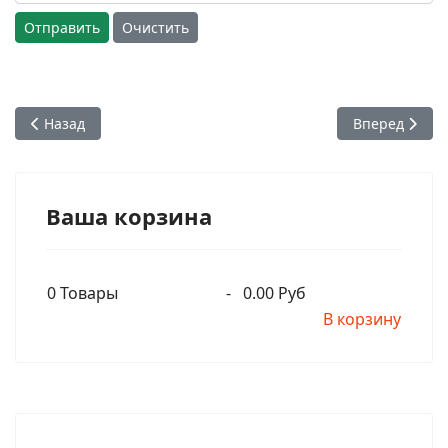
Отправить
Очистить
Предыдущий: 20. Октябрь 1967. Храм ИСККОН в Сан-Франц
Следующий: 
Назад
Вперед
Ваша корзина
0
Товары
-
0.00 Руб
В корзину