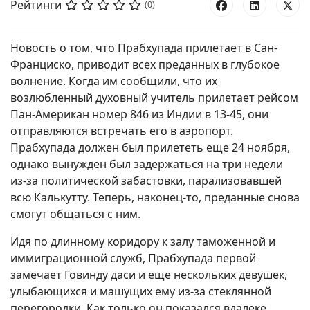
Рейтинги
(0)
Новость о том, что Прабхупада прилетает в Сан-
Франциско, приводит всех преданных в глубокое
волнение. Когда им сообщили, что их
возлюбленный духовный учитель прилетает рейсом
Пан-Американ номер 846 из Индии в 13-45, они
отправляются встречать его в аэропорт.
Прабхупада должен был прилететь еще 24 ноября,
однако вынужден был задержаться на три недели
из-за политической забастовки, парализовавшей
всю Калькутту. Теперь, наконец-то, преданные снова
смогут общаться с ним.
Идя по длинному коридору к залу таможенной и
иммиграционной служб, Прабхупада первой
замечает Говинду даси и еще нескольких девушек,
улыбающихся и машущих ему из-за стеклянной
перегородки. Как только он показался вдалеке,