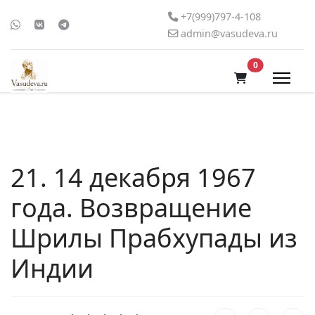
+7(999)797-4-108
admin@vasudeva.ru
В корзину
0
21. 14 декабря 1967
года. Возвращение
Шрилы Прабхупады из
Индии