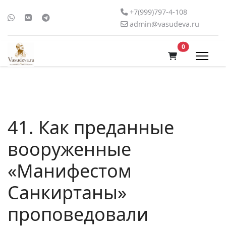
+7(999)797-4-108
admin@vasudeva.ru
В корзину
0
41. Как преданные
вооруженные
«Манифестом
Санкиртаны»
проповедовали