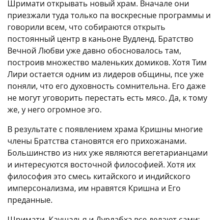
Шримати открывать новый храм. Вначале они
приезжали туда только па воскресные программы и
говорили всем, что собираются открыть
постоянный центр в каньоне Вудленд. Братство
Вечной Любви уже давно обосновалось там,
построив множество маленьких домиков. Хотя Тим
Лири остается одним из лидеров общины, псе уже
поняли, что его духовность сомнительна. Его даже
не могут уговорить перестать есть мясо. Да, к тому
же, у него огромное эго.
В результате с появлением храма Кришны многие
члены Братства становятся его прихожанами.
Большинство из них уже являются вегетарианцами
и интересуются восточной философией. Хотя их
философия это смесь китайского и индийского
имперсонализма, им нравятся Кришна и Его
преданные.
Шримати, Каушалья и Дурлабха все делают сами: