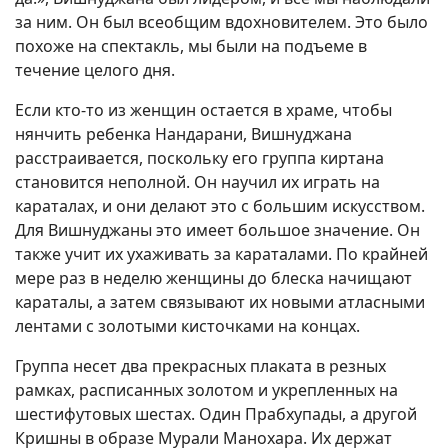
за ним. Он был всеобщим вдохновителем. Это было
похоже на спектакль, мы были на подъеме в
течение целого дня.
Если кто-то из женщин остается в храме, чтобы
нянчить ребенка Нандарани, Вишнуджана
расстраивается, поскольку его группа киртана
становится неполной. Он научил их играть на
караталах, и они делают это с большим искусством.
Для Вишнуджаны это имеет большое значение. Он
также учит их ухаживать за караталами. По крайней
мере раз в неделю женщины до блеска начищают
караталы, а затем связывают их новыми атласными
лентами с золотыми кисточками на концах.
Группа несет два прекрасных плаката в резных
рамках, расписанных золотом и укрепленных на
шестифутовых шестах. Один Прабхупады, а другой
Кришны в образе Мурали Манохара. Их держат