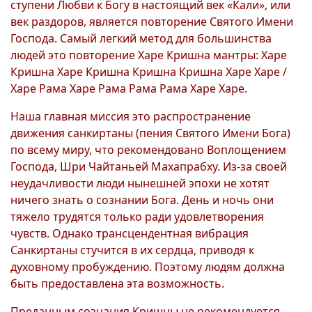
ступени Любви к Богу в настоящий век «Кали», или
век раздоров, является повторение Святого Имени
Господа. Самый легкий метод для большинства
людей это повторение Харе Кришна мантры: Харе
Кришна Харе Кришна Кришна Кришна Харе Харе /
Харе Рама Харе Рама Рама Рама Харе Харе.
Наша главная миссия это распространение
движения санкиртаны (пения Святого Имени Бога)
по всему миру, что рекомендовано Воплощением
Господа, Шри Чайтаньей Махапрабху. Из-за своей
неудачливости люди нынешней эпохи не хотят
ничего знать о сознании Бога. День и ночь они
тяжело трудятся только ради удовлетворения
чувств. Однако трансцендентная вибрация
Санкиртаны стучится в их сердца, приводя к
духовному пробуждению. Поэтому людям должна
быть предоставлена эта возможность.
Преданным сознания Кришны не рекомендуется