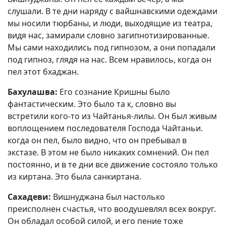
слушали. В те дни наряду с вайшнавскими одеждами
мы носили тюрбаны, и люди, выходящие из театра,
видя нас, замирали словно загипнотизированные.
Мы сами находились под гипнозом, а они попадали
под гипноз, глядя на нас. Всем нравилось, когда он
пел этот бхаджан.
Бахулашва:
Его сознание Кришны было
фантастическим. Это было та к, словно вы
встретили кого-то из Чайтанья-лилы. Он был живым
воплощением последователя Господа Чайтаньи.
когда он пел, было видно, что он пребывал в
экстазе. В этом не было никаких сомнений. Он пел
постоянно, и в те дни все движение состояло только
из киртана. Это была санкиртана.
Сахадеви:
Вишнуджана был настолько
преисполнен счастья, что воодушевлял всех вокруг.
Он обладал особой силой, и его пение тоже