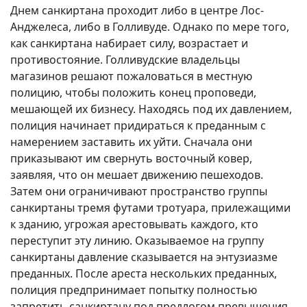
Днем санкиртана проходит либо в центре Лос-
Анджелеса, либо в Голливуде. Однако по мере того,
как санкиртана набирает силу, возрастает и
противостояние. Голливудские владельцы
магазинов решают пожаловаться в местную
полицию, чтобы положить конец проповеди,
мешающей их бизнесу. Находясь под их давлением,
полиция начинает придираться к преданным с
намерением заставить их уйти. Сначала они
приказывают им свернуть восточный ковер,
заявляя, что он мешает движению пешеходов.
Затем они ограничивают пространство группы
санкиртаны тремя футами тротуара, прилежащими
к зданию, угрожая арестовывать каждого, кто
переступит эту линию. Оказываемое на группу
санкиртаны давление сказывается на энтузиазме
преданных. После ареста нескольких преданных,
полиция предпринимает попытку полностью
запретить санкиртану под предлогом превышения