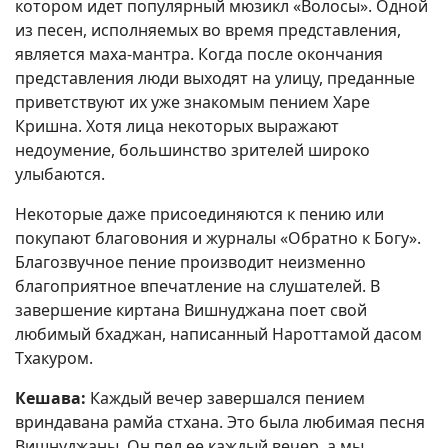
котором идет популярный мюзикл «Волосы». Одной
из песен, исполняемых во время представления,
является маха-мантра. Когда после окончания
представления люди выходят на улицу, преданные
приветствуют их уже знакомым пением Харе
Кришна. Хотя лица некоторых выражают
недоумение, большинство зрителей широко
улыбаются.
Некоторые даже присоединяются к пению или
покупают благовония и журналы «Обратно к Богу».
Благозвучное пение производит неизменно
благоприятное впечатление на слушателей. В
завершение киртана Вишнуджана поет свой
любимый бхаджан, написанный Нароттамой дасом
Тхакуром.
Кешава:
Каждый вечер завершался пением
вриндавана рамйа стхана. Это была любимая песня
Вишнуджаны. Он пел ее каждый вечер, а мы