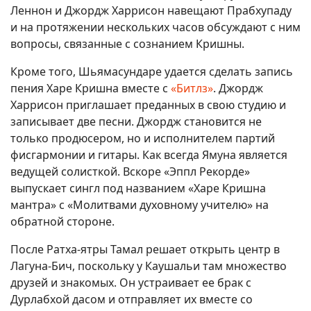
Леннон и Джордж Харрисон навещают Прабхупаду
и на протяжении нескольких часов обсуждают с ним
вопросы, связанные с сознанием Кришны.
Кроме того, Шьямасундаре удается сделать запись
пения Харе Кришна вместе с
«Битлз»
. Джордж
Харрисон приглашает преданных в свою студию и
записывает две песни. Джордж становится не
только продюсером, но и исполнителем партий
фисгармонии и гитары. Как всегда Ямуна является
ведущей солисткой. Вскоре «Эппл Рекорде»
выпускает сингл под названием «Харе Кришна
мантра» с «Молитвами духовному учителю» на
обратной стороне.
После Ратха-ятры Тамал решает открыть центр в
Лагуна-Бич, поскольку у Каушальи там множество
друзей и знакомых. Он устраивает ее брак с
Дурлабхой дасом и отправляет их вместе со