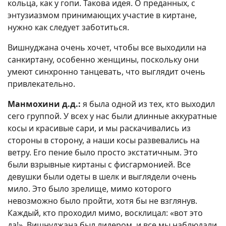
кольца, как у гопи. Такова идея. О преданных, с
энтузиазмом принимающих участие в киртане,
нужно как следует заботиться.
Вишнуджана очень хочет, чтобы все выходили на
санкиртану, особенно женщины, поскольку они
умеют синхронно танцевать, что выглядит очень
привлекательно.
Манмохини д.д.:
я была одной из тех, кто выходил
сего группой. У всех у нас были длинные аккуратные
косы и красивые сари, и мы раскачивались из
стороны в сторону, а наши косы развевались на
ветру. Его пение было просто экстатичным. Это
были взрывные киртаны с фисгармонией. Все
девушки были одеты в шелк и выглядели очень
мило. Это было зрелище, мимо которого
невозможно было пройти, хотя бы не взглянув.
Каждый, кто проходил мимо, восклицал: «вот это
да!», Вишнуджана был лидером, и все мы наблюдали