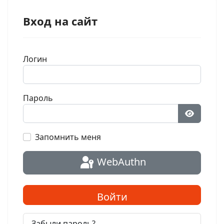
Вход на сайт
Логин
Пароль
Показат
Запомнить меня
WebAuthn
Войти
Забыли пароль?