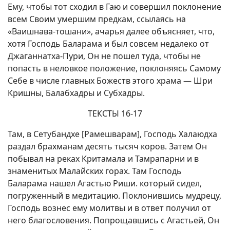
Ему, чтобы тот сходил в Гаю и совершил поклонение
всем Своим умершим предкам, ссылаясь на
«Ваишнава-тошани», ачарья далее объясняет, что,
хотя Господь Баларама и был совсем недалеко от
Джаганнатха-Пури, Он не пошел туда, чтобы не
попасть в неловкое положение, поклоняясь Самому
Себе в числе главных Божеств этого храма — Шри
Кришны, Балабхадры и Субхадры.
ТЕКСТЫ 16-17
Там, в Сетубандхе [Рамешварам], Господь Халаюдха
раздал брахманам десять тысяч коров. Затем Он
побывал на реках Критамала и Тамрапарни и в
знаменитых Малайских горах. Там Господь
Баларама нашел Агастью Риши. который сидел,
погруженный в медитацию. Поклонившись мудрецу,
Господь вознес ему молитвы и в ответ получил от
него благословения. Попрощавшись с Агастьей, Он