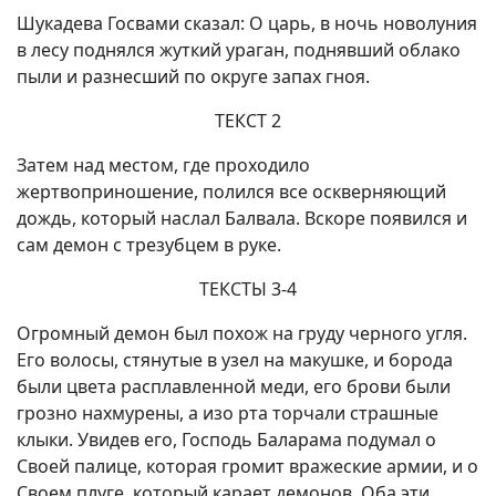
Шукадева Госвами сказал: О царь, в ночь новолуния
в лесу поднялся жуткий ураган, поднявший облако
пыли и разнесший по округе запах гноя.
ТЕКСТ 2
Затем над местом, где проходило
жертвоприношение, полился все оскверняющий
дождь, который наслал Балвала. Вскоре появился и
сам демон с трезубцем в руке.
ТЕКСТЫ 3-4
Огромный демон был похож на груду черного угля.
Его волосы, стянутые в узел на макушке, и борода
были цвета расплавленной меди, его брови были
грозно нахмурены, а изо рта торчали страшные
клыки. Увидев его, Господь Баларама подумал о
Своей палице, которая громит вражеские армии, и о
Своем плуге, который карает демонов. Оба эти