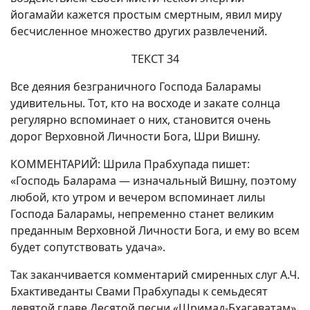
йогамайи кажется простым смертным, явил миру
бесчисленное множество других развлечений.
ТЕКСТ 34
Все деяния безграничного Господа Баларамы
удивительны. Тот, кто на восходе и закате солнца
регулярно вспоминает о них, становится очень
дорог Верховной Личности Бога, Шри Вишну.
КОММЕНТАРИЙ: Шрила Прабхупада пишет:
«Господь Баларама — изначальный Вишну, поэтому
любой, кто утром и вечером вспоминает лилы
Господа Баларамы, непременно станет великим
преданным Верховной Личности Бога, и ему во всем
будет сопутствовать удача».
Так заканчивается комментарий смиренных слуг А.Ч.
Бхактиведанты Свами Прабхупады к семьдесят
девятой главе Десятой песни «Шримад-Бхагаватам»,