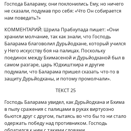
Господа Балараму, они поклонились Ему, но ничего
не сказали, подумав про себя: «Что Он собирается
нам поведать?»
КОММЕНТАРИЙ: Шрила Прабхупада пишет: «Они
хранили молчание, так как знали, что Господь
Баларама благоволил Дурьйодхане, который учился
у Него искусству боя на палицах. Поскольку
поединок между Бхимасеной и Дурьйодханой был в
самом разгаре, царь Юдхиштхира и другие
подумали, что Баларама пришел сказать что-то в
защиту Дурьйодханы, и потому промолчали».
ТЕКСТ 25
Господь Баларама увидел, как Дурьйодхана и Бхима
в пылу сражения с палицами в руках виртуозно
бьются друг с другом, пытаясь во что бы то ни стало
одержать победу над противником. Господь
обратился к ним с такими словами.