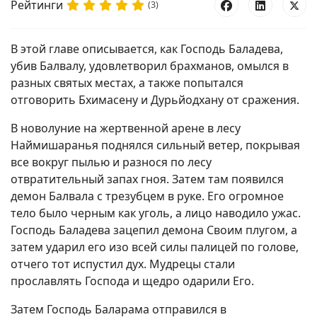
Рейтинги
(3)
В этой главе описывается, как Господь Баладева,
убив Балвалу, удовлетворил брахманов, омылся в
разных святых местах, а также попытался
отговорить Бхимасену и Дурьйодхану от сражения.
В новолуние на жертвенной арене в лесу
Наймишаранья поднялся сильный ветер, покрывая
все вокруг пылью и разнося по лесу
отвратительный запах гноя. Затем там появился
демон Балвала с трезубцем в руке. Его огромное
тело было черным как уголь, а лицо наводило ужас.
Господь Баладева зацепил демона Своим плугом, а
затем ударил его изо всей силы палицей по голове,
отчего тот испустил дух. Мудрецы стали
прославлять Господа и щедро одарили Его.
Затем Господь Баларама отправился в