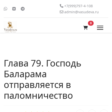
+7(999)797-4-108
admin@vasudeva.ru
В корзину
0
Глава 79. Господь
Баларама
отправляется в
паломничество