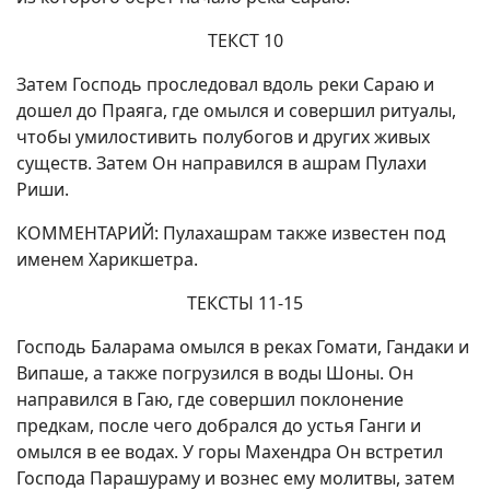
ТЕКСТ 10
Затем Господь проследовал вдоль реки Сараю и
дошел до Праяга, где омылся и совершил ритуалы,
чтобы умилостивить полубогов и других живых
существ. Затем Он направился в ашрам Пулахи
Риши.
КОММЕНТАРИЙ: Пулахашрам также известен под
именем Харикшетра.
ТЕКСТЫ 11-15
Господь Баларама омылся в реках Гомати, Гандаки и
Випаше, а также погрузился в воды Шоны. Он
направился в Гаю, где совершил поклонение
предкам, после чего добрался до устья Ганги и
омылся в ее водах. У горы Махендра Он встретил
Господа Парашураму и вознес ему молитвы, затем