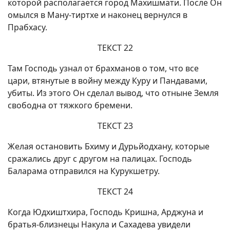
которой располагается город Махишмати. После Он
омылся в Ману-тиртхе и наконец вернулся в
Прабхасу.
ТЕКСТ 22
Там Господь узнал от брахманов о том, что все
цари, втянутые в войну между Куру и Пандавами,
убиты. Из этого Он сделал вывод, что отныне Земля
свободна от тяжкого бремени.
ТЕКСТ 23
Желая остановить Бхиму и Дурьйодхану, которые
сражались друг с другом на палицах. Господь
Баларама отправился на Курукшетру.
ТЕКСТ 24
Когда Юдхиштхира, Господь Кришна, Арджуна и
братья-близнецы Накула и Сахадева увидели