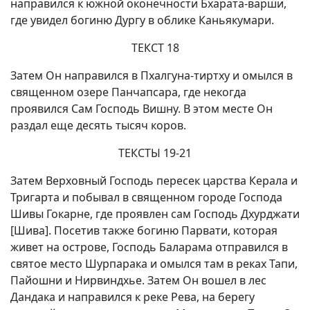
направился к южной оконечности Бхарата-варши,
где увидел богиню Дургу в облике Каньякумари.
ТЕКСТ 18
Затем Он направился в Пхалгуна-тиртху и омылся в
священном озере Панчапсара, где некогда
проявился Сам Господь Вишну. В этом месте Он
раздал еще десять тысяч коров.
ТЕКСТЫ 19-21
Затем Верховный Господь пересек царства Керала и
Тригарта и побывал в священном городе Господа
Шивы Гокарне, где проявлен сам Господь Дхурджати
[Шива]. Посетив также богиню Парвати, которая
живет на острове, Господь Баларама отправился в
святое место Шурпарака и омылся там в реках Тапи,
Пайошни и Нирвиндхье. Затем Он вошел в лес
Дандака и направился к реке Рева, на берегу