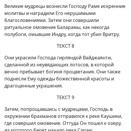
Великие мудрецы вознесли Господу Раме искренние
молитвы и наградили Его нерушимыми
благословениями. Затем они совершили
ритуальное омовение Баларамы, как некогда
полубоги, омывшие Индру, когда тот убил Вритру.
ТЕКСТ 8
Они украсили Господа гирляндой Вайджаянти,
сделанной из неувядающих лотосов, в которой
вечно пребывает богиня процветания. Они также
поднесли Ему одежды божественной красоты и
драгоценные украшения.
ТЕКСТ 9
Затем, попрощавшись с мудрецами, Господь в
окружении брахманов отправился к реке Каушики,
где совершил омовение. Оттуда Он пошел к озеру,
из которого берет начало река Сараю.