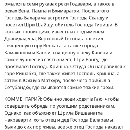
омылся в семи рукавах реки Годавари, а также в
реках Вена, Пампа и Бхимаратхи. После этого
Господь Баларама встретил Господа Сканду и
посетил Шри Шайшу, обитель Господа Гириши. В
южных провинциях, известных под именем
Дравидадеша, Верховный Господь посетил
священную гору Венката, а также города
Камакошни и Канчи, священную реку Кавери и
самое лучшее из святых мест, Шри Рангу, где
проявился Господь Кришна. Оттуда Он направился к
горе Ришабха, где также живет Господь Кришна, а
затем в Южную Матхуру, после чего прибыл в
Сетубандху, где смываются самые тяжкие грехи.
КОММЕНТАРИЙ: Обычно люди ходят в Гаю, чтобы
совершить обряды по усопшим родственникам.
Однако, как объясняет Шрила Вишванатха
Чакраварти, хоть отец и дед Господа Баларамы
были до сих пор живы, все же отец Господа наказал