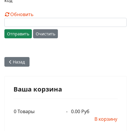
Обновить
Отправить
Очистить
Предыдущий: Глава 78. Смерть Дантавакры, Видуратхи и 
Назад
Ваша корзина
0
Товары
-
0.00 Руб
В корзину