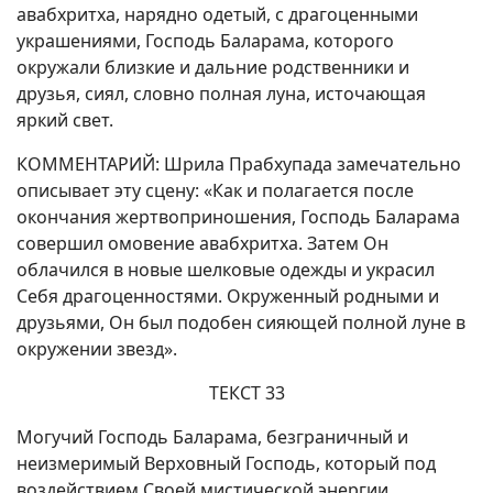
авабхритха, нарядно одетый, с драгоценными
украшениями, Господь Баларама, которого
окружали близкие и дальние родственники и
друзья, сиял, словно полная луна, источающая
яркий свет.
КОММЕНТАРИЙ: Шрила Прабхупада замечательно
описывает эту сцену: «Как и полагается после
окончания жертвоприношения, Господь Баларама
совершил омовение авабхритха. Затем Он
облачился в новые шелковые одежды и украсил
Себя драгоценностями. Окруженный родными и
друзьями, Он был подобен сияющей полной луне в
окружении звезд».
ТЕКСТ 33
Могучий Господь Баларама, безграничный и
неизмеримый Верховный Господь, который под
воздействием Своей мистической энергии