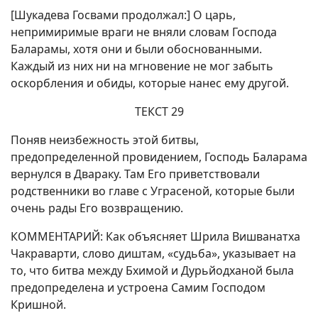
[Шукадева Госвами продолжал:] О царь,
непримиримые враги не вняли словам Господа
Баларамы, хотя они и были обоснованными.
Каждый из них ни на мгновение не мог забыть
оскорбления и обиды, которые нанес ему другой.
ТЕКСТ 29
Поняв неизбежность этой битвы,
предопределенной провидением, Господь Баларама
вернулся в Двараку. Там Его приветствовали
родственники во главе с Уграсеной, которые были
очень рады Его возвращению.
КОММЕНТАРИЙ: Как объясняет Шрила Вишванатха
Чакраварти, слово диштам, «судьба», указывает на
то, что битва между Бхимой и Дурьйодханой была
предопределена и устроена Самим Господом
Кришной.