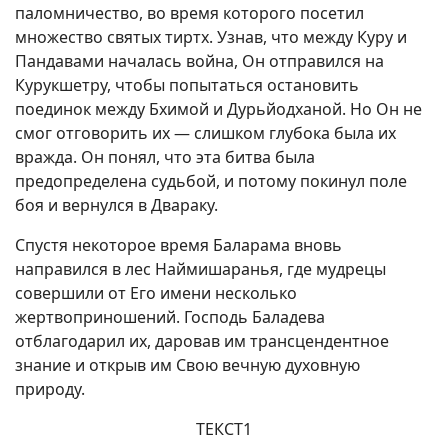
паломничество, во время которого посетил
множество святых тиртх. Узнав, что между Куру и
Пандавами началась война, Он отправился на
Курукшетру, чтобы попытаться остановить
поединок между Бхимой и Дурьйодханой. Но Он не
смог отговорить их — слишком глубока была их
вражда. Он понял, что эта битва была
предопределена судьбой, и потому покинул поле
боя и вернулся в Двараку.
Спустя некоторое время Баларама вновь
направился в лес Наймишаранья, где мудрецы
совершили от Его имени несколько
жертвоприношений. Господь Баладева
отблагодарил их, даровав им трансцендентное
знание и открыв им Свою вечную духовную
природу.
ТЕКСТ1