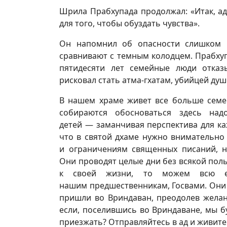
Шрила Прабхупада продолжал: «Итак, а
для того, чтобы обуздать чувства».
Он напомнил об опасности слишком п
сравнивают с темным колодцем. Прабхупа
пятидесяти лет семейные люди отказ
рисковал стать атма-гхатам, убийцей душ
В нашем храме живет все больше семей
собираются обосноваться здесь над
детей — заманчивая перспектива для ка
что в святой дхаме нужно внимательно с
и ограничениям священных писаний, н
Они проводят целые дни без всякой пол
к своей жизни, то можем всю ее
нашим предшественникам, Госвами. Они
пришли во Вриндаван, преодолев желани
если, поселившись во Вриндаване, мы б
приезжать? Отправляйтесь в ад и живите