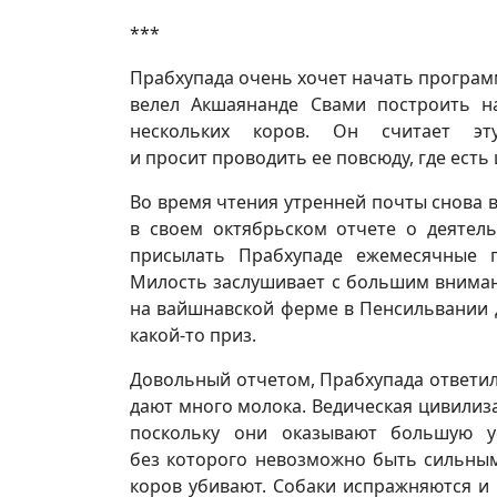
***
Прабхупада очень хочет начать программ
велел Акшаянанде Свами построить н
нескольких коров. Он считает э
и просит проводить ее повсюду, где ест
Во время чтения утренней почты снова в
в своем октябрьском отчете о деятел
присылать Прабхупаде ежемесячные п
Милость заслушивает с большим внимани
на вайшнавской ферме в Пенсильвании д
какой-то приз.
Довольный отчетом, Прабхупада ответил
дают много молока. Ведическая цивилиз
поскольку они оказывают большую ус
без которого невозможно быть сильным
коров убивают. Собаки испражняются и 