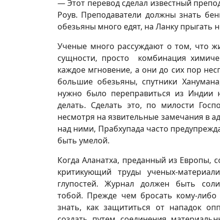
— Этот перевод сделал известный препод
Роув. Преподаватели должны знать бенг
обезьяны много едят, на Ланку прыгать н
Ученые много рассуждают о том, что жи
сущности, просто комбинация химичес
каждое мгновение, а они до сих пор не
большие обезьяны, спутники Ханумана
нужно было переправиться из Индии н
делать. Сделать это, по милости Госп
несмотря на язвительные замечания в а
над ними, Прабхупада часто предупрежда
быть умелой.
Когда Аланатха, преданный из Европы, 
критикующий труды ученых-материали
глупостей. Журнал должен быть соли
тобой. Прежде чем бросать кому-либо
знать, как защититься от нападок о
создать путем соединения материаль