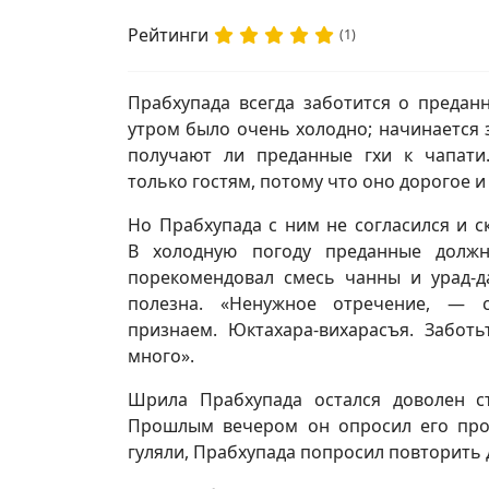
Рейтинги
(1)
Прабхупада всегда заботится о преданн
утром было очень холодно; начинается з
получают ли преданные гхи к чапати
только гостям, потому что оно дорогое и
Но Прабхупада с ним не согласился и ск
В холодную погоду преданные долж
порекомендовал смесь чанны и урад-д
полезна. «Ненужное отречение, —
признаем. Юктахара-вихарасъя. Забот
много».
Шрила Прабхупада остался доволен с
Прошлым вечером он опросил его проч
гуляли, Прабхупада попросил повторить 