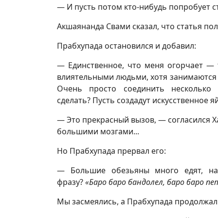
— И пусть потом кто-нибудь попробует съ
Акшаянанда Свами сказал, что статья по
Прабхупада остановился и добавил:
— Единственное, что меня огорчает — 
влиятельными людьми, хотя занимаются в
Очень просто соединить несколько 
сделать? Пусть создадут искусственное я
— Это прекрасный вызов, — согласился Х
большими мозгами...
Но Прабхупада прервал его:
— Большие обезьяны много едят, на
фразу?
«Баро баро бандолел, баро баро пе
Мы засмеялись, а Прабхупада продолжал