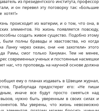
аватель из президентского института, профессор
али, и он перевел эту поговорку так: «Большие
е хотят!»
знь происходит из материи, и о том, что она, в
ких элементов. Но жизнь появляется повсюду,
способны создать живое существо. Подобно этому
, были полны бравады и хвастовства, но когда
а Ланку через океан, они «не захотели» этого
ода Рамы, смог только Хануман. Тем не менее,
дрес современных ученых и постоянные насмешки
ет нас, что проповедь на научной основе должна
сообщил ему о планах издавать в Швеции журнал,
стов, Прабхупада предостерег его: «Не пиши
дным, иначе все будут просто смеяться над
 вызов, нужно быть уверенным в своих силах и
ппонентов. Мы уверены, что жизнь невозможно
ных элементов, поэтому можем бросить ученым