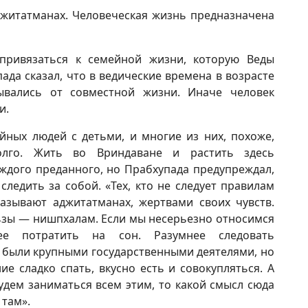
джитатманах. Человеческая жизнь предназначена
ривязаться к семейной жизни, которую Веды
да сказал, что в ведические времена в возрасте
ывались от совместной жизни. Иначе человек
и.
ных людей с детьми, и многие из них, похоже,
олго. Жить во Вриндаване и растить здесь
ждого преданного, но Прабхупада предупреждал,
ледить за собой. «Тех, кто не следует правилам
азывают аджитатманах, жертвами своих чувств.
ьзы — нишпхалам. Если мы несерьезно относимся
 потратить на сон. Разумнее следовать
 были крупными государственными деятелями, но
е сладко спать, вкусно есть и совокупляться. А
удем заниматься всем этим, то какой смысл сюда
 там».