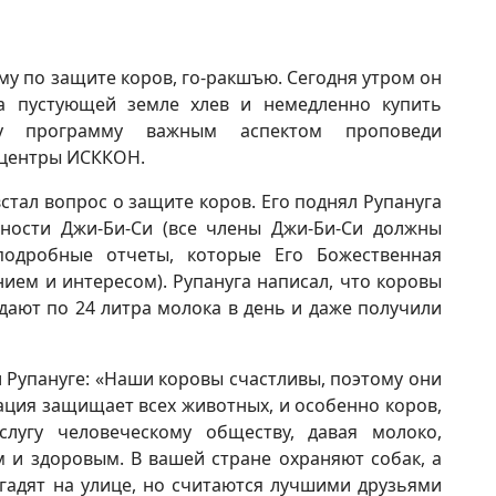
у по защите коров, го-ракшъю. Сегодня утром он
а пустующей земле хлев и немедленно купить
ту программу важным аспектом проповеди
ь центры ИСККОН.
стал вопрос о защите коров. Его поднял Рупануга
ьности Джи-Би-Си (все члены Джи-Би-Си должны
одробные отчеты, которые Его Божественная
ем и интересом). Рупануга написал, что коровы
ают по 24 литра молока в день и даже получили
 Рупануге: «Наши коровы счастливы, поэтому они
ация защищает всех животных, и особенно коров,
лугу человеческому обществу, давая молоко,
 и здоровым. В вашей стране охраняют собак, а
гадят на улице, но считаются лучшими друзьями