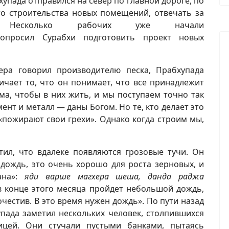
упада отправился на север по главной дороге, по
то строительства новых помещений, отвечать за
у. Несколько рабочих уже начали
попросил Сурабхи подготовить проект новых
ера говорил производителю песка, Прабхупада
ичает то, что он понимает, что все принадлежит
а, чтобы в них жить, и мы поступаем точно так
ент и металл — даны Богом. Но те, кто делает это
«пожирают свои грехи». Однако когда строим мы,
ил, что вдалеке появляются грозовые тучи. Он
т дождь, это очень хорошо для роста зерновых, и
ана»:
яди варше магхера шеша, данда раджа
в конце этого месяца пройдет небольшой дождь,
очестив. В это время нужен дождь». По пути назад
пада заметил нескольких человек, столпившихся
ицей. Они стучали пустыми банками, пытаясь