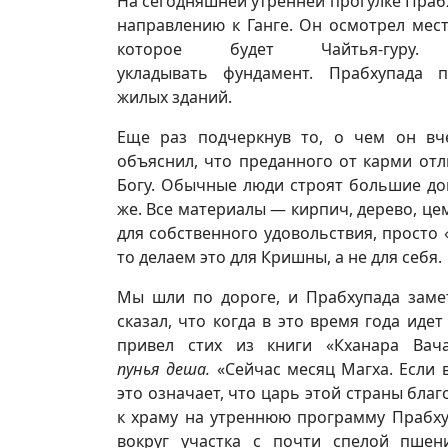
На сегодняшней утренней прогулке Прабх
направлению к Ганге. Он осмотрел мес
которое будет Чайтья-гур
укладывать фундамент. Прабхупада 
жилых зданий.
Еще раз подчеркнув то, о чем он вч
объяснил, что преданного от карми отл
Богу. Обычные люди строят большие дом
же. Все материалы — кирпич, дерево, цем
для собственного удовольствия, просто 
то делаем это для Кришны, а не для себя.
Мы шли по дороге, и Прабхупада замет
сказал, что когда в это время года иде
привел стих из книги «Кханара Вач
пунья деша.
«Сейчас месяц Магха. Если 
это означает, что царь этой страны благ
к храму на утреннюю программу Прабху
вокруг участка с почти спелой пшен