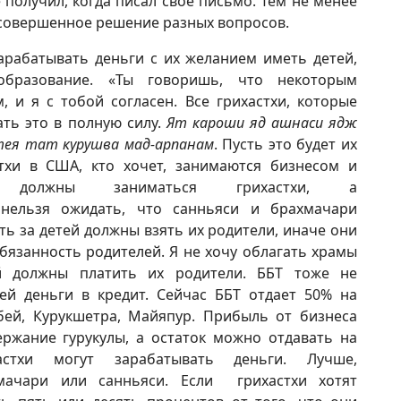
 получил, когда писал свое письмо. Тем не менее
в совершенное решение разных вопросов.
арабатывать деньги с их желанием иметь детей,
образование. «Ты говоришь, что некоторым
 и я с тобой согласен. Все грихастхи, которые
ать это в полную силу.
Ят кароши яд ашнаси ядж
тея тат курушва мад-арпанам
. Пусть это будет их
тхи в США, кто хочет, занимаются бизнесом и
м должны заниматься грихастхи, а
нельзя ожидать, что санньяси и брахмачари
сть за детей должны взять их родители, иначе они
бязанность родителей. Я не хочу облагать храмы
й должны платить их родители. ББТ тоже не
ей деньги в кредит. Сейчас ББТ отдает 50% на
ей, Курукшетра, Майяпур. Прибыль от бизнеса
ржание гурукулы, а остаток можно отдавать на
астхи могут зарабатывать деньги. Лучше,
ачари или санньяси. Если грихастхи хотят