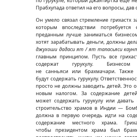
по гурукуле, который Джаятиртха еще не
Прабхупада ответил на его вопросы, да
Он умело связал стремление грихастх з
которым впоследствии потребуется 
преданным лучше заниматься бизнесом,
хотят зарабатывать деньги, должны дел
джухоши дадаси ят / ят тапасьяси каун
главным принципом. Пусть все грихас
содержат гурукулу. Бизнесо
не санньяси или брахмачари. Также 
будут содержать гурукулу. Ответственно
просто не должны заводить детей. Это о
новым налогом. За содержание дете
может содержать гурукулу или давать 
строительство храмов в Индии — Бомб
должна в первую очередь идти на соде
содержание местного храма. Грих
чтобы президентом храма был брахм