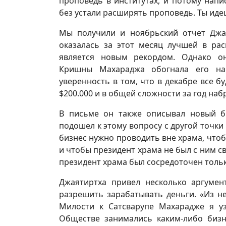
проповедь в институтах, и потому нап
без устали расширять проповедь. Ты иде
Мы получили и ноябрьский отчет Джа
оказалась за этот месяц лучшей в рас
является новым рекордом. Однако он
Кришны Махараджа обогнала его на 
уверенность в том, что в декабре все б
$200.000 и в общей сложности за год набр
В письме он также описывал новый б
подошел к этому вопросу с другой точки
бизнес нужно проводить вне храма, что
и чтобы президент храма не был с ним с
президент храма был сосредоточен толь
Джаятиртха привел несколько аргумен
разрешить зарабатывать деньги. «Из н
Милости к Сатсварупе Махарадже я у
Обществе занимались каким-либо бизн