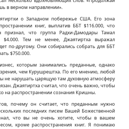
исал несколько вдохновляющих слов: «Продолжай
шь в верном направлении».
ятиртхи о Западном побережье США. Его зона
пространении книг, выплатив ББТ $116.000, что
 признал, что группа Радхи-Дамодары Тамал
$4.000. Тем не менее, Джаятиртха выражал
удет по-другому. Они собирались собрать для ББТ
ать $750.000.
изнес, которым занимались преданные, однако
 зрения, чем Курушрештха. По его мнению, любой
бы не нарушать царящую там духовную атмосферу
вязан. Джаятиртха считал, что очень важно, чтобы
ко на распространении сознания Кришны.
тов, почему он считает, что преданным нужно
ескольких последних писем Вашей Божественной
знал, что вы не очень хотите, чтобы в вашем
есом, кроме распространения книг. Я понимаю