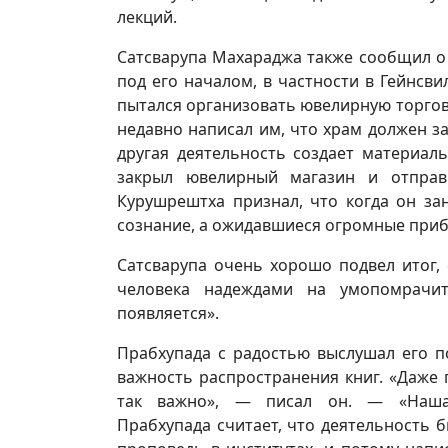
лекций.
Сатсварупа Махараджа также сообщил о 
под его началом, в частности в Гейнсв
пытался организовать ювелирную торгов
недавно написал им, что храм должен за
другая деятельность создает материал
закрыл ювелирный магазин и отправи
Курушрештха признал, что когда он за
сознание, а ожидавшиеся огромные приб
Сатсварупа очень хорошо подвел итог, 
человека надеждами на умопомрачит
появляется».
Прабхупада с радостью выслушал его п
важность распространения книг. «Даже
так важно», — писал он. — «Наша 
Прабхупада считает, что деятельность б