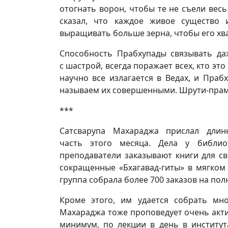
отогнать ворон, чтобы те не съели весь
сказал, что каждое живое существо 
выращивать больше зерна, чтобы его хват
Способность Прабхупады связывать да
с шастрой, всегда поражает всех, кто эт
научно все излагается в Ведах, и Праб
называем их совершенными. Шрути-прам
***
Сатсварупа Махараджа прислал дли
часть этого месяца. Дела у библи
преподаватели заказывают книги для св
сокращенные «Бхагавад-гиты» в мягком 
группа собрала более 700 заказов на пол
Кроме этого, им удается собрать мн
Махараджа тоже проповедует очень актив
минимум, по лекции в день в институт