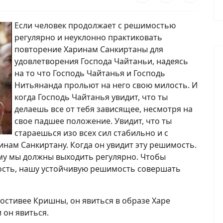
Если человек продолжает с решимостью
регулярно и неуклонно практиковать
повторение Харинам Санкиртаны для
удовлетворения Господа Чайтаньи, надеясь
на то что Господь Чайтанья и Господь
Нитьянанда прольют на него свою милость. И
когда Господь Чайтанья увидит, что ты
делаешь все от тебя зависящее, несмотря на
свое падшее положение. Увидит, что ты
стараешься изо всех сил стабильно и с
ам Санкиртану. Когда он увидит эту решимость.
ому мы должны выходить регулярно. Чтобы
ость, нашу устойчивую решимость совершать
лостивее Кришны, он явиться в образе Харе
 он явиться.