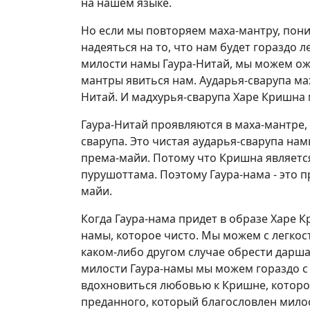
на нашем языке.
Но если мы повторяем маха-мантру, пон
надеяться на то, что нам будет гораздо 
милости намы Гаура-Нитай, мы можем ожи
мантры явиться нам. Аударья-сварупа мах
Нитай. И мадхурья-сварупа Харе Кришна 
Гаура-Нитай проявляются в маха-мантре, 
сварупа. Это чистая аударья-сварупа нам
према-майи. Потому что Кришна является 
пурушоттама. Поэтому Гаура-нама - это 
майи.
Когда Гаура-нама придет в образе Харе К
намы, которое чисто. Мы можем с легкос
каком-либо другом случае обрести дарш
милости Гаура-намы мы можем гораздо с
вдохновиться любовью к Кришне, которо
преданного, который благословлен мило