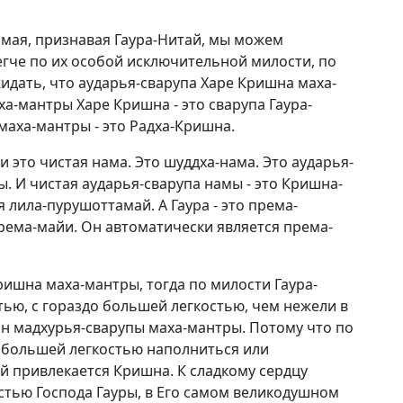
имая, признавая Гаура-Нитай, мы можем
легче по их особой исключительной милости, по
дать, что аударья-сварупа Харе Кришна маха-
а-мантры Харе Кришна - это сварупа Гаура-
маха-мантры - это Радха-Кришна.
и это чистая нама. Это шуддха-нама. Это аударья-
ы. И чистая аударья-сварупа намы - это Кришна-
лила-пурушоттамай. А Гаура - это према-
према-майи. Он автоматически является према-
ришна маха-мантры, тогда по милости Гаура-
тью, с гораздо большей легкостью, чем нежели в
ан мадхурья-сварупы маха-мантры. Потому что по
 большей легкостью наполниться или
й привлекается Кришна. К сладкому сердцу
стью Господа Гауры, в Его самом великодушном