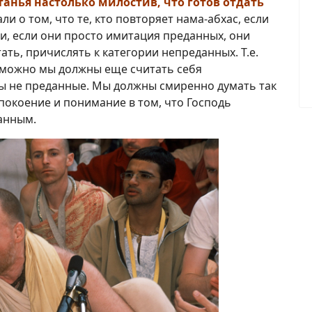
танья настолько милостив, что готов отдать
али о том, что те, кто повторяет нама-абхас, если
, если они просто имитация преданных, они
ть, причислять к категории непреданных. Т.е.
озможно мы должны еще считать себя
ы не преданные. Мы должны смиренно думать так
спокоение и понимание в том, что Господь
анным.