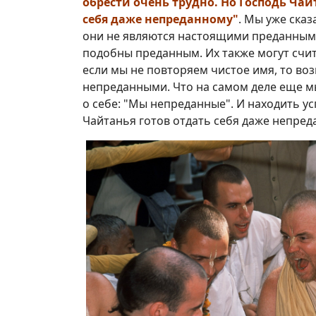
обрести очень трудно. Но Господь Чай
себя даже непреданному"
. Мы уже сказ
они не являются настоящими преданными
подобны преданным. Их также могут счита
если мы не повторяем чистое имя, то в
непреданными. Что на самом деле еще м
о себе: "Мы непреданные". И находить у
Чайтанья готов отдать себя даже непред