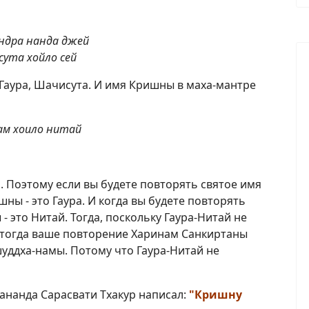
ндра нанда джей
ута хойло сей
 Гаура, Шачисута. И имя Кришны в маха-мантре
ам хоило нитай
. Поэтому если вы будете повторять святое имя
ы - это Гаура. И когда вы будете повторять
- это Нитай. Тогда, поскольку Гаура-Нитай не
 тогда ваше повторение Харинам Санкиртаны
уддха-намы. Потому что Гаура-Нитай не
нанда Сарасвати Тхакур написал:
"Кришну