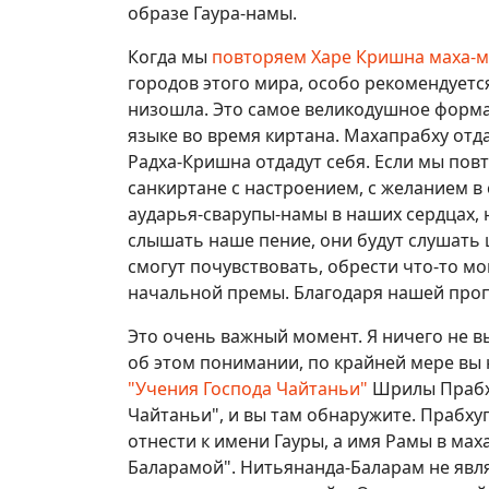
образе Гаура-намы.
Когда мы
повторяем Харе Кришна маха-м
городов этого мира, особо рекомендуется
низошла. Это самое великодушное форма
языке во время киртана. Махапрабху отда
Радха-Кришна отдадут себя. Если мы повт
санкиртане с настроением, с желанием в
аударья-сварупы-намы в наших сердцах, н
слышать наше пение, они будут слушать 
смогут почувствовать, обрести что-то мо
начальной премы. Благодаря нашей проп
Это очень важный момент. Я ничего не в
об этом понимании, по крайней мере вы 
"Учения Господа Чайтаньи"
Шрилы Прабху
Чайтаньи", и вы там обнаружите. Прабх
отнести к имени Гауры, а имя Рамы в ма
Баларамой". Нитьянанда-Баларам не яв