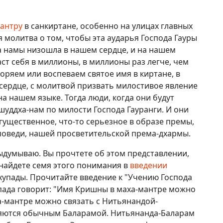
антру
в санкиртане, особенно на улицах главных
 молитва о том, чтобы эта аударья Господа Гауры
 намы низошла в нашем сердце, и на нашем
ст себя в миллионы, в миллионы раз легче, чем
оряем или воспеваем святое имя в киртане, в
 сердце, с молитвой призвать милостивое явление
а нашем языке. Тогда люди, когда они будут
шуддха-нам по милости Господа Гауранги. И они
гущественное, что-то серьезное в образе премы,
оведи, нашей просветительской према-дхармы.
ыдумываю. Вы прочтете об этом представлении,
найдете семя этого понимания в
введении
пады. Прочитайте введение к "Учению Господа
упада говорит: "Имя Кришны в маха-мантре можно
ха-мантре можно связать с Нитьянандой-
ляются обычным Баларамой. Нитьянанда-Баларам