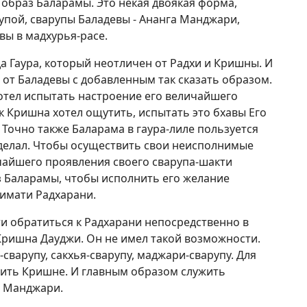
 образ Баларамы. Это некая двоякая форма,
упой, сварупы Баладевы - Ананга Манджари,
вы в мадхурья-расе.
а Гаура, который неотличен от Радхи и Кришны. И
от Баладевы с добавленным так сказать образом.
отел испытать настроение его величайшего
ак Кришна хотел ощутить, испытать это бхавы Его
Точно также Баларама в гаура-лиле пользуется
сделал. Чтобы осуществить свои неисполнимые
чайшего проявления своего сварупа-шакти
з Баларамы, чтобы исполнить его желание
имати Радхарани.
и обратиться к Радхарани непосредственно в
Кришна Дауджи. Он не имел такой возможности.
сварупу, сакхья-сварупу, маджари-сварупу. Для
жить Кришне. И главным образом служить
а Манджари.