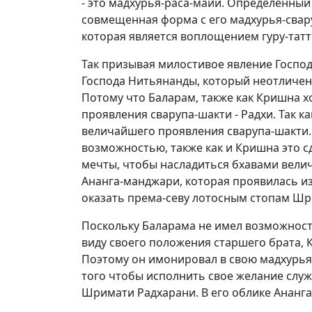
- это мадхурья-раса-майи. Определенный
совмещенная форма с его мадхурья-свар
которая является воплощением гуру-татт
Так призывая милостивое явление Господ
Господа Нитьянанды, который неотличен 
Потому что Баларам, также как Кришна х
проявления сварупа-шакти - Радхи. Так к
величайшего проявления сварупа-шакти. 
возможностью, также как и Кришна это 
мечты, чтобы насладиться бхавами вели
Ананга-манджари, которая проявилась и
оказать према-севу лотосным стопам Шр
Поскольку Баларама не имел возможност
виду своего положения старшего брата, 
Поэтому он имонировал в свою мадхурья-
того чтобы исполнить свое желание слу
Шримати Радхарани. В его облике Ананг