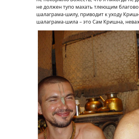
не должен тупо махать тлеющим благовон
шалаграма-шилу, приводит к уходу Кришн
шалаграма-шила – это Сам Кришна, неваж