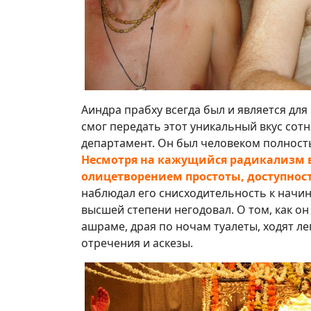
Аиндра прабху всегда был и является дл
смог передать этот уникальный вкус со
департамент. Он был человеком полност
Несмотря на кажущийся радикализм в
олицетворением простоты, доступнос
наблюдал его снисходительность к начин
высшей степени негодовал. О том, как о
ашраме, драя по ночам туалеты, ходят ле
отречения и аскезы.