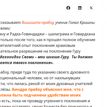
ссказывает
Вишишта прабху
, ученик Гопал Кришны
свами:
ману и Радха-Говиндаджи – шалаграма и Говардхана
только после того, как я прошёл полное обучение
 пятилетний опыт поклонения храмовым
чательное разрешение на поклонение Гуру
 Маханидхи Свами – мои шикша-Гуру. Ты должен
сается твоего поклонения».
абху, придя туда по указанию своего духовного
моциональный человек, но от нахлынувших
ти, что лилась рекой от моих духовных учителей
слёзы.
Аиндра прабху объяснил мне, что с
олжна быть подчинена удобствам моих
 есть, пока не проведу утреннего поклонения и
должен оставлять своих Божеств без присмотра и