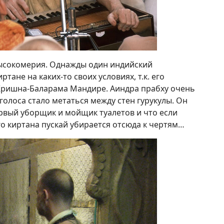
высокомерия. Однажды один индийский
ртане на каких-то своих условиях, т.к. его
 Кришна-Баларама Мандире. Аиндра прабху очень
о голоса стало метаться между стен гурукулы. Он
первый уборщик и мойщик туалетов и что если
го киртана пускай убирается отсюда к чертям…