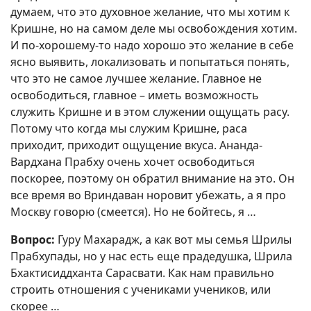
думаем, что это духовное желание, что мы хотим к
Кришне, но на самом деле мы освобождения хотим.
И по-хорошему-то надо хорошо это желание в себе
ясно выявить, локализовать и попытаться понять,
что это не самое лучшее желание. Главное не
освободиться, главное – иметь возможность
служить Кришне и в этом служении ощущать расу.
Потому что когда мы служим Кришне, раса
приходит, приходит ощущение вкуса. Ананда-
Вардхана Прабху очень хочет освободиться
поскорее, поэтому он обратил внимание на это. Он
все время во Вриндаван норовит убежать, а я про
Москву говорю (смеется). Но не бойтесь, я …
Вопрос:
Гуру Махарадж, а как вот мы семья Шрилы
Прабхупады, но у нас есть еще прадедушка, Шрила
Бхактисиддханта Сарасвати. Как нам правильно
строить отношения с учениками учеников, или
скорее …