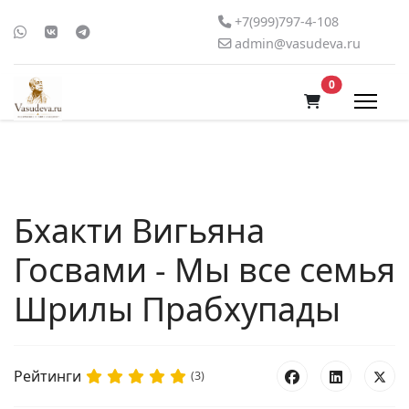
+7(999)797-4-108
admin@vasudeva.ru
В корзину
0
Бхакти Вигьяна
Госвами - Мы все семья
Шрилы Прабхупады
Рейтинги
(3)