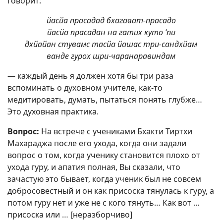
говорит:
йасйа прасадад бхагават-прасадо
йасйа прасадан на гатих куто ‘пи
дхйайан стувамс тасйа йашас три-сандхйам
ванде гурох шри-чаранаравиндам
— каждый день я должен хотя бы три раза
вспоминать о духовном учителе, как-то
медитировать, думать, пытаться понять глубже…
Это духовная практика.
Вопрос:
На встрече с учениками Бхакти Тиртхи
Махараджа после его ухода, когда они задали
вопрос о том, когда ученику становится плохо от
ухода гуру, и апатия полная, Вы сказали, что
зачастую это бывает, когда ученик был не совсем
добросовестный и он как присоска тянулась к гуру, а
потом гуру нет и уже не с кого тянуть… Как вот …
присоска или … [неразборчиво]