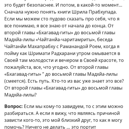
это будет безопаснее. И потом, в какой-то момент…
Сначала нужно понять книги Шрила Прабхупада.
Если мы можем сто пудово сказать про себя, что я
все понимаю, я все знаю от начала до конца. От
второй главы «Бхагавад-гиты» до восьмой главы
Мадхйа-лилы «Чайтанйа-чаритамриты», беседа
Чайтанйи Махапрабху с Раманандой Роем, когда я
пойму как Шримати Радхарани утром омывается в
Своей там молодости и вечером в Своей красоте, то
пожалуйста, все, что угодно. От второй главы
«Бхагавад-гиты» ” до восьмой главы Мадхйа-лилы
(смеется). Есть путь. Кто-то из вас уже знает это все?
От второй главы «Бхагавад-гиты» до восьмой главы
Мадхйа-лилы?
Вопрос:
Если мы кому-то завидуем, то с этим можно
разбираться. А если я вижу, что являясь причиной
зависти кого-то, это мой близкий друг, то как я могу
помочь? Ничего не делать … это портит