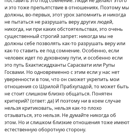
поставить это под сомнение. Люди не делают этого
и это тоже препьятствие в отношениях. Поэтому мы
должны, во-первых, этот урок запомнить и никогда
не пытаться не разрушать веру других людей,
никогда, ни при каких обстоятельствах, это очень
существенный строгий запрет: никогда мы не
должны себе позволять как-то разрушать веру или
как-то ставить ее под сомнение. Особенно, если
человек идет по духовному пути, и особенно если
это путь Бхактисиддханты Сарасвати или Рупы
Госвами. Но одновременно с этим если у нас нет
уверенности в том, что он сможет укрепить мои
отношения со Шрилой Прабхупадой, то может быть
не стоит слишком близко общаться. Понятен
критерий? (ответ: да) И поэтому ни в коем случае
нельзя критиковать, нельзя как-то плохо
отзываться, это нельзя. Не думайте никогда об
этом. Но и слишком близкие отношения тоже имеют
естественную оборотную сторону.