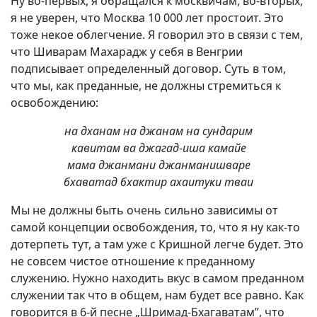
Ну во-первых, я обращался к москвичам, во-вторых,
я не уверен, что Москва 10 000 лет простоит. Это
тоже некое облегчение. Я говорил это в связи с тем,
что Шиварам Махарадж у себя в Венгрии
подписывает определенный договор. Суть в том,
что мы, как преданные, не должны стремиться к
освобождению:
на дханам на джанам на сундарим
кавитам ва джагад-иша камайе
мама джанмани джанманишваре
бхаватад бхактир ахаитуки тваи
Мы не должны быть очень сильно зависимы от
самой концепции освобождения, то, что я ну как-то
дотерпеть тут, а там уже с Кришной легче будет. Это
не совсем чистое отношение к преданному
служению. Нужно находить вкус в самом преданном
служении так что в общем, нам будет все равно. Как
говорится в 6-й песне „Шримад-Бхагаватам”, что