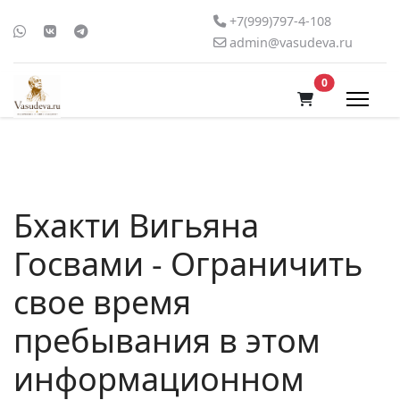
+7(999)797-4-108
admin@vasudeva.ru
В корзину
0
Бхакти Вигьяна
Госвами - Ограничить
свое время
пребывания в этом
информационном