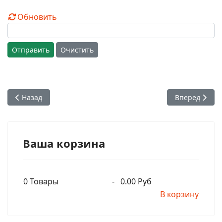
Обновить
Отправить
Очистить
Предыдущий: Бхакти Вигьяны Госвами - 4 уровня дружбы
Следующий: Б
Назад
Вперед
Ваша корзина
0
Товары
-
0.00 Руб
В корзину