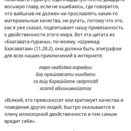
восьмую главу, если не ошибаюсь, где говорится,
что вайшнав не должен ни прославлять какие‑то
материальные качества, ни ругать, потому что это,
как я уже сказал, подпитывает нашу привязанность
к двойственности этого мира. Вот эта цитата из
«Бхагавата‑пураны», по‑моему, «Шримад-
Бхагаватам» (11.28.2), она должна быть эпиграфом
для всех наших приключений в интернете:
пара-свабха̄ва-карма̄н̣и
йах̣ праш́ам̇сати ниндати
са а̄ш́у бхраш́йате сва̄ртха̄д
асатй абхинивеш́атах̣
«Всякий, кто превозносит или критикует качества и
поведение других людей, быстро оказывается в
плену иллюзорной двойственности и тем самым
вредит себе».