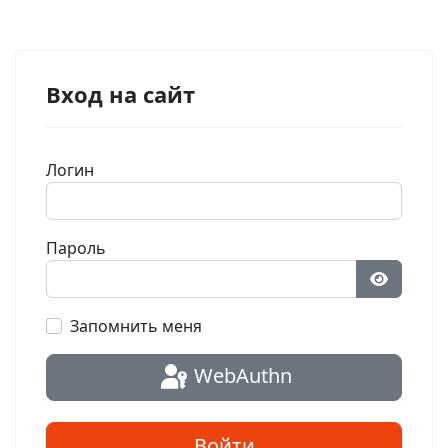
Вход на сайт
Логин
Пароль
Показат
Запомнить меня
WebAuthn
Войти