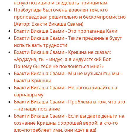
ясную позицию и следовать принципам
Прабхупада был очень доволен тем, кто
проповедовал решительно и бескомпромиссно
(Автор: Бхакти Викаша Свами)
Бхакти Викаша Свами - Это пропаганда Кали
Бхакти Викаша Свами - Такие преданные будут
испытывать трудности
Бхакти Викаша Свами - Кришна не сказал:
«Арджуна, ты – индус, а я индуистский Бог.
Почему бы тебе не поклоняться мне?»
Бхакти Викаша Свами - Мы не музыканты, мы –
бхакты Кришны
Бхакти Викаша Свами - Не наговаривайте на
варнашраму
Бхакти Викаша Свами - Проблема в том, что это
– не наше послание
Бхакти Викаша Свами - Если вы даете деньги на
сознание Кришны с хорошей верой, а кто-то
злоупотребляет ими, они идут в ад!