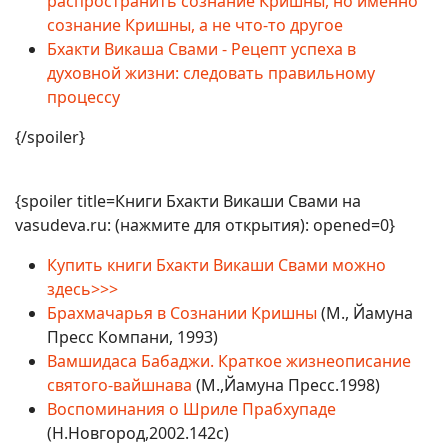
распространить сознание Кришны, но именно
сознание Кришны, а не что-то другое
Бхакти Викаша Свами - Рецепт успеха в
духовной жизни: следовать правильному
процессу
{/spoiler}
{spoiler title=Книги Бхакти Викаши Свами на
vasudeva.ru: (нажмите для открытия): opened=0}
Купить книги Бхакти Викаши Свами можно
здесь>>>
Брахмачарья в Сознании Кришны
(М., Йамуна
Пресс Компани, 1993)
Вамшидаса Бабаджи. Краткое жизнеописание
святого-вайшнава
(М.,Йамуна Пресс.1998)
Воспоминания о Шриле Прабхупаде
(Н.Новгород,2002.142с)