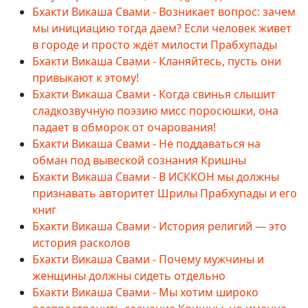
Бхакти Викаша Свами - Возникает вопрос: зачем
мы инициацию тогда даем? Если человек живет
в городе и просто ждёт милости Прабхупады
Бхакти Викаша Свами - Кланяйтесь, пусть они
привыкают к этому!
Бхакти Викаша Свами - Когда свинья слышит
сладкозвучную поэзию мисс поросюшки, она
падает в обморок от очарования!
Бхакти Викаша Свами - Не поддаваться на
обман под вывеской сознания Кришны
Бхакти Викаша Свами - В ИСККОН мы должны
признавать авторитет Шрилы Прабхупады и его
книг
Бхакти Викаша Свами - История религий — это
история расколов
Бхакти Викаша Свами - Почему мужчины и
женщины должны сидеть отдельно
Бхакти Викаша Свами - Мы хотим широко