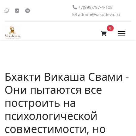
+7(999)797-4-108
admin@vasudeva.ru
В корзину
0
Бхакти Викаша Свами -
Они пытаются все
построить на
психологической
совместимости, но