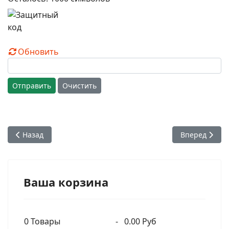
Обновить
Отправить
Очистить
Предыдущий: Бхакти Викаша Свами - Эталон нормального 
Следующий: Б
Назад
Вперед
Ваша корзина
0
Товары
-
0.00 Руб