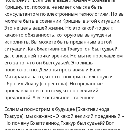
Кришну, то, похоже, не имеет смысла быть
консультантом по электронным технологиям. Но вы
можете быть в сознании Кришны в этой ситуации.
Это не цель вашей жизни. Но это какой-то долг,
какая-то обязанность, которую вы вынуждены
исполнять. Вы можете быть преданным в этой
ситуации. Как Бхактивинод Тхакур, он был судьёй,
да, с внешней точки зрения. Но мы не прославляем
его за то, что он был судьей. Это лишь
поверхностно. Демоны прославляли Бали
Махараджа за то, что тот покорил вселенную и
сбросил Индру [с престола]. Но преданные
прославляют его потому, что он великий
преданный. А всё остальное – внешнее.
Если мы посмотрим в будущее [Бхактивинода
Тхакура], мы скажем: «О какой великий преданный!»
Но почему Бхактивинод Тхакур был судьёй? Вот
почему не рекомендуется смотреть на эту сторону