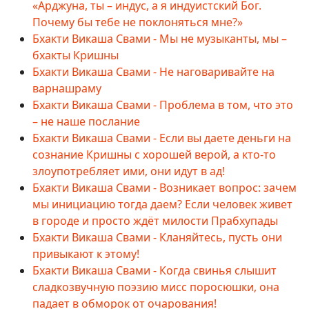
«Арджуна, ты – индус, а я индуистский Бог.
Почему бы тебе не поклоняться мне?»
Бхакти Викаша Свами - Мы не музыканты, мы –
бхакты Кришны
Бхакти Викаша Свами - Не наговаривайте на
варнашраму
Бхакти Викаша Свами - Проблема в том, что это
– не наше послание
Бхакти Викаша Свами - Если вы даете деньги на
сознание Кришны с хорошей верой, а кто-то
злоупотребляет ими, они идут в ад!
Бхакти Викаша Свами - Возникает вопрос: зачем
мы инициацию тогда даем? Если человек живет
в городе и просто ждёт милости Прабхупады
Бхакти Викаша Свами - Кланяйтесь, пусть они
привыкают к этому!
Бхакти Викаша Свами - Когда свинья слышит
сладкозвучную поэзию мисс поросюшки, она
падает в обморок от очарования!