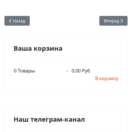
Предыдущий: Бхакти Викаша Свами - От имени Шрилы Праб
Следующий: Б
Назад
Вперед
Ваша корзина
0
Товары
-
0.00 Руб
В корзину
Наш телеграм-канал