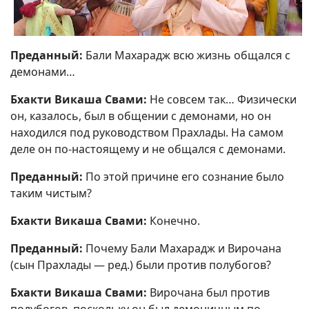
Преданный:
Бали Махарадж всю жизнь общался с
демонами…
Бхакти Викаша Свами:
Не совсем так… Физически
он, казалось, был в общении с демонами, но он
находился под руководством Прахлады. На самом
деле он по-настоящему и не общался с демонами.
Преданный:
По этой причине его сознание было
таким чистым?
Бхакти Викаша Свами:
Конечно.
Преданный:
Почему Бали Махарадж и Вирочана
(сын Прахлады — ред.) были против полубогов?
Бхакти Викаша Свами:
Вирочана был против
полубогов, поскольку он был демоничным по