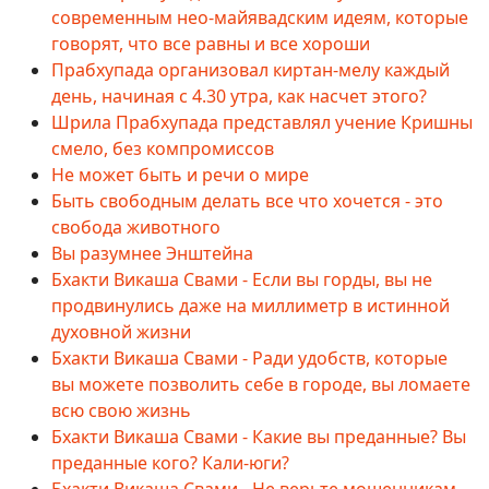
современным нео-майявадским идеям, которые
говорят, что все равны и все хороши
Прабхупада организовал киртан-мелу каждый
день, начиная с 4.30 утра, как насчет этого?
Шрила Прабхупада представлял учение Кришны
смело, без компромиссов
Не может быть и речи о мире
Быть свободным делать все что хочется - это
свобода животного
Вы разумнее Энштейна
Бхакти Викаша Свами - Если вы горды, вы не
продвинулись даже на миллиметр в истинной
духовной жизни
Бхакти Викаша Свами - Ради удобств, которые
вы можете позволить себе в городе, вы ломаете
всю свою жизнь
Бхакти Викаша Свами - Какие вы преданные? Вы
преданные кого? Кали-юги?
Бхакти Викаша Свами - Не верьте мошенникам,