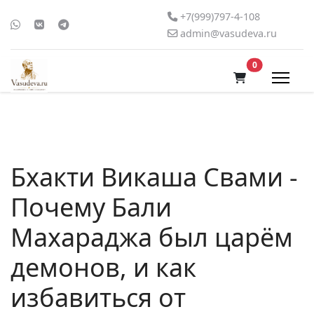
+7(999)797-4-108
admin@vasudeva.ru
В корзину
0
Бхакти Викаша Свами -
Почему Бали
Махараджа был царём
демонов, и как
избавиться от