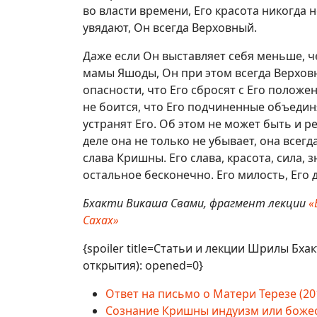
во власти времени, Его красота никогда н
увядают, Он всегда Верховный.
Даже если Он выставляет себя меньше, 
мамы Яшоды, Он при этом всегда Верховн
опасности, что Его сбросят с Его положе
не боится, что Его подчиненные объедин
устранят Его. Об этом не может быть и ре
деле она не только не убывает, она всег
слава Кришны. Его слава, красота, сила, з
остальное бесконечно. Его милость, Его 
Бхакти Викаша Свами, фрагмент лекции
«
Сахах»
{spoiler title=Статьи и лекции Шрилы Бха
открытия): opened=0}
Ответ на письмо о Матери Терезе (20
Сознание Кришны индуизм или божест