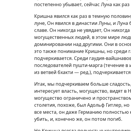
постепенно убывает, сейчас Луна как раз
Кришна явился как раз в темную полови
луне, Он явился в династии Луны, и Луна 
славе. Он никогда не увядает, Он никогда
могущественных людей, в этом мире люди
доминировании над другими. Они в основ
это также понимание Кришны, но среди г
подчеркивается. Среди гаудия-вайшнавов 
последователей пушти-марга (течение в 
из ветвей бхакти — ред.), подчеркивает
Итак, мы подчеркиваем больше сладость, 
интересует власть, могущество, видят в
могущество ограничено и пространством
столетия, похоже, был Адольф Гитлер, но
все места, он даже Германию полностью 
убить, и, конечно же, он потом погиб.
Но Кришна всегда полностью контролирует