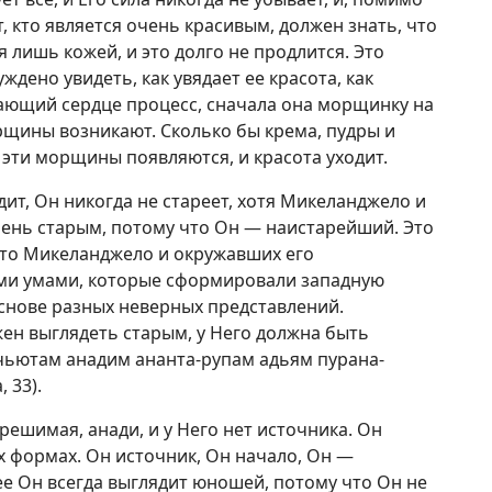
от, кто является очень красивым, должен знать, что
я лишь кожей, и это долго не продлится. Это
дено увидеть, как увядает ее красота, как
вающий сердце процесс, сначала она морщинку на
орщины возникают. Сколько бы крема, пудры и
 эти морщины появляются, и красота уходит.
ит, Он никогда не стареет, хотя Микеланджело и
чень старым, потому что Он — наистарейший. Это
 что Микеланджело и окружавших его
ими умами, которые сформировали западную
снове разных неверных представлений.
жен выглядеть старым, у Него должна быть
чьютам анадим ананта-рупам адьям пурана-
 33).
ешимая, анади, и у Него нет источника. Он
 формах. Он источник, Он начало, Он —
е Он всегда выглядит юношей, потому что Он не