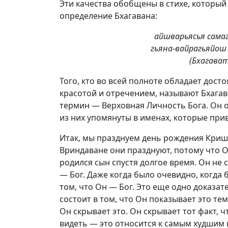
Эти качества обобщены в стихе, который
определение Бхагавана:
айшварьясья самаг
гьяна
-вайрагьяйош
(Бхагават
Того, кто во всей полноте обладает досто
красотой и отречением, называют Бхага
термин — Верховная Личность Бога. Он 
из них упомянуты в именах, которые при
Итак, мы празднуем день рождения Кришны
Вриндаване они празднуют, потому что 
родился сын спустя долгое время. Он не с
— Бог. Даже когда было очевидно, когда 
том, что Он — Бог. Это еще одно доказат
состоит в том, что Он показывает это тем
Он скрывает это. Он скрывает тот факт, ч
видеть — это относится к самым худшим 