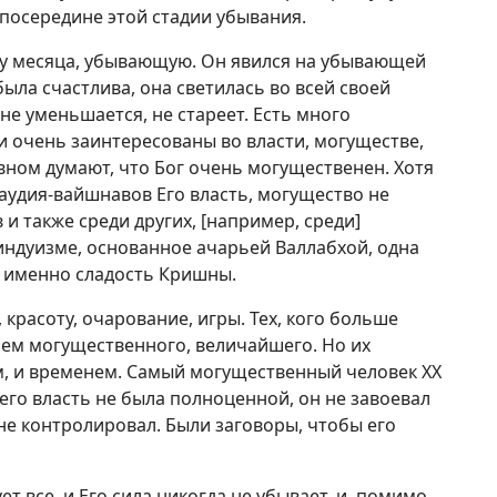
 посередине этой стадии убывания.
ну месяца, убывающую. Он явился на убывающей
была счастлива, она светилась во всей своей
 не уменьшается, не стареет. Есть много
 очень заинтересованы во власти, могуществе,
ном думают, что Бог очень могущественен. Хотя
аудия-вайшнавов Его власть, могущество не
и также среди других, [например, среди]
индуизме, основанное ачарьей Валлабхой, одна
ся именно сладость Кришны.
красоту, очарование, игры. Тех, кого больше
 Нем могущественного, величайшего. Но их
, и временем. Самый могущественный человек XX
 его власть не была полноценной, он не завоевал
не контролировал. Были заговоры, чтобы его
 все, и Его сила никогда не убывает, и, помимо