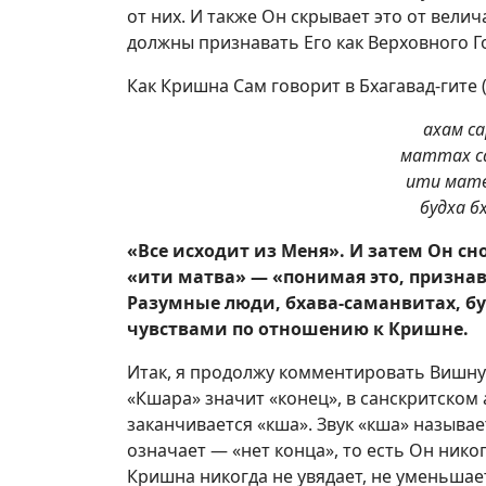
от них. И также Он скрывает это от вели
должны признавать Его как Верховного Г
Как Кришна Сам говорит в Бхагавад-гите 
ахам с
маттах с
ити мат
будха б
«Все исходит из Меня». И затем Он сн
«ити матва» — «понимая это, признава
Разумные люди, бхава-саманвитах, б
чувствами по отношению к Кришне.
Итак, я продолжу комментировать Вишну 
«Кшара» значит «конец», в санскритском 
заканчивается «кша». Звук «кша» называе
означает — «нет конца», то есть Он никог
Кришна никогда не увядает, не уменьшает