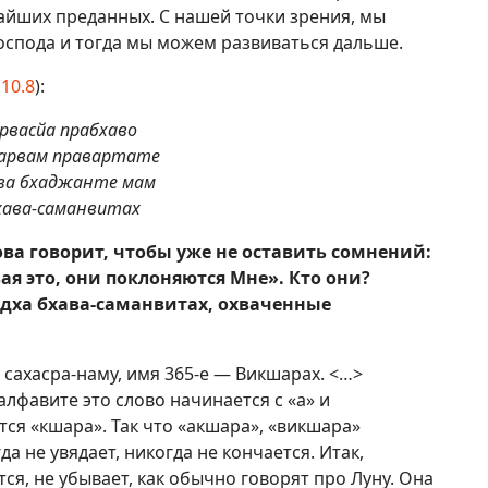
чайших преданных. С нашей точки зрения, мы
оспода и тогда мы можем развиваться дальше.
(
10.8
):
арвасйа прабхаво
арвам правартате
ва бхаджанте мам
хава-саманвитах
ова говорит, чтобы уже не оставить сомнений:
я это, они поклоняются Мне». Кто они?
удха бхава-саманвитах, охваченные
сахасра-наму, имя 365-е — Викшарах. <…>
алфавите это слово начинается с «а» и
тся «кшара». Так что «акшара», «викшара»
да не увядает, никогда не кончается. Итак,
ся, не убывает, как обычно говорят про Луну. Она