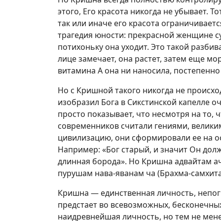
этого, Его красота никогда не убывает. Т
так или иначе его красота ограничиваетс
трагедия юности: прекрасной женщине суж
потихоньку она уходит. Это такой разби
лице замечает, она растет, затем еще м
витамина А она ни наносила, постепенно
Но с Кришной такого никогда не происход
изобразил Бога в Сикстинской капелле о
просто показывает, что несмотря на то,
современников считали гениями, велик
цивилизацию, они сформировали ее на о
Например: «Бог старый, и значит Он дол
длинная борода». Но Кришна адвайтам а
пурушам нава-яванам ча (Брахма-самхита,
Кришна — единственная личность, непогр
предстает во всевозможных, бесконечных
наидревнейшая личность, но тем не мене