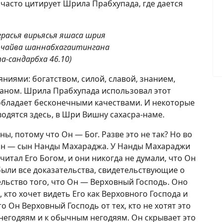
 часто цитирует Шрила Прабхупада, где дается
расья вирьясья яшаса шрия
 чайва
шанна
бхага
итинган
а
а-сандарбха 46.10)
яниями: богатством, силой, славой, знанием,
ваном. Шрила Прабхупада использовал этот
обладает бесконечными качествами. И некоторые
водятся здесь, в Шри Вишну сахасра-наме.
, потому что Он — Бог. Разве это не так? Но во
Он — сын Нанды Махараджа. У Нанды Махараджи
читал Его Богом, и они никогда не думали, что Он
были все доказательства, свидетельствующие о
ельство того, что Он — Верховный Господь. Оно
, кто хочет видеть Его как Верховного Господа и
то Он Верховный Господь от тех, кто не хотят это
негодяям и к обычным негодяям. Он скрывает это