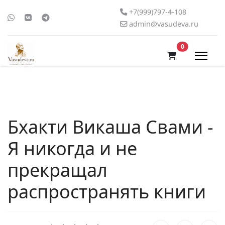
+7(999)797-4-108
admin@vasudeva.ru
В корзину
0
Бхакти Викаша Свами -
Я никогда и не
прекращал
распространять книги