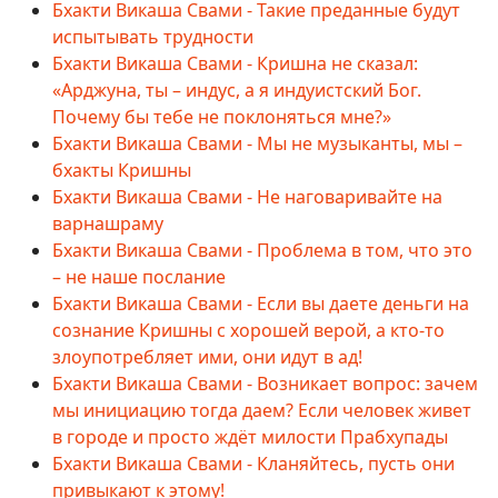
Бхакти Викаша Свами - Такие преданные будут
испытывать трудности
Бхакти Викаша Свами - Кришна не сказал:
«Арджуна, ты – индус, а я индуистский Бог.
Почему бы тебе не поклоняться мне?»
Бхакти Викаша Свами - Мы не музыканты, мы –
бхакты Кришны
Бхакти Викаша Свами - Не наговаривайте на
варнашраму
Бхакти Викаша Свами - Проблема в том, что это
– не наше послание
Бхакти Викаша Свами - Если вы даете деньги на
сознание Кришны с хорошей верой, а кто-то
злоупотребляет ими, они идут в ад!
Бхакти Викаша Свами - Возникает вопрос: зачем
мы инициацию тогда даем? Если человек живет
в городе и просто ждёт милости Прабхупады
Бхакти Викаша Свами - Кланяйтесь, пусть они
привыкают к этому!