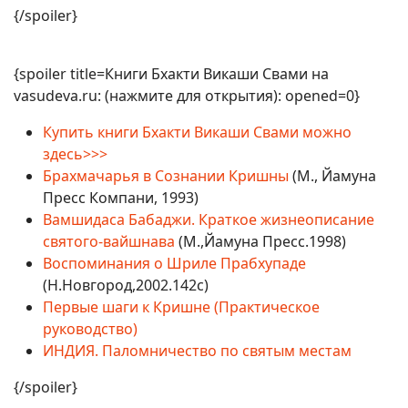
{/spoiler}
{spoiler title=Книги Бхакти Викаши Свами на
vasudeva.ru: (нажмите для открытия): opened=0}
Купить книги Бхакти Викаши Свами можно
здесь>>>
Брахмачарья в Сознании Кришны
(М., Йамуна
Пресс Компани, 1993)
Вамшидаса Бабаджи. Краткое жизнеописание
святого-вайшнава
(М.,Йамуна Пресс.1998)
Воспоминания о Шриле Прабхупаде
(Н.Новгород,2002.142с)
Первые шаги к Кришне (Практическое
руководство)
ИНДИЯ. Паломничество по святым местам
{/spoiler}