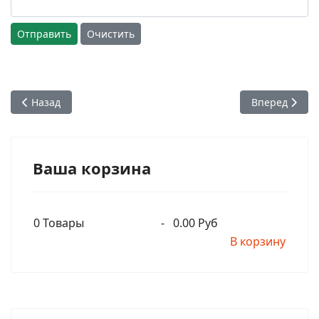
Отправить
Очистить
Предыдущий: Бхакти Викаша Свами - Вы думаете, что можно
Следующий: Б
Назад
Вперед
Ваша корзина
0
Товары
-
0.00 Руб
В корзину