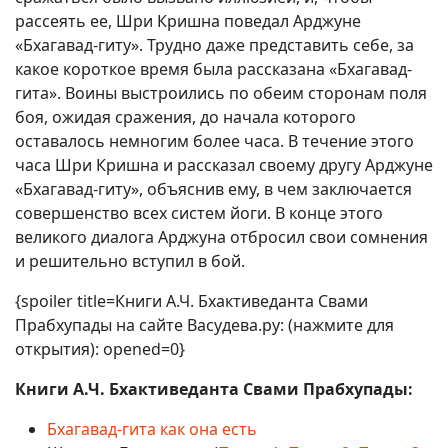
рассеять ее, Шри Кришна поведал Арджуне
«Бхагавад-гиту». Трудно даже представить себе, за
какое короткое время была рассказана «Бхагавад-
гита». Воины выстроились по обеим сторонам поля
боя, ожидая сражения, до начала которого
оставалось немногим более часа. В течение этого
часа Шри Кришна и рассказал своему другу Арджуне
«Бхагавад-гиту», объяснив ему, в чем заключается
совершенство всех систем йоги. В конце этого
великого диалога Арджуна отбросил свои сомнения
и решительно вступил в бой.
{spoiler title=Книги А.Ч. Бхактиведанта Свами
Прабхупады на сайте Васудева.ру: (нажмите для
открытия): opened=0}
Книги А.Ч. Бхактиведанта Свами Прабхупады:
Бхагавад-гита как она есть