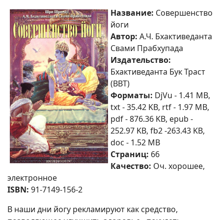
Название:
Совершенство
йоги
Автор:
А.Ч. Бхактиведанта
Свами Прабхупада
Издательство:
Бхактиведанта Бук Траст
(BBT)
Форматы:
DjVu - 1.41 MB,
txt - 35.42 KB, rtf - 1.97 MB,
pdf - 876.36 KB, epub -
252.97 KB, fb2 -263.43 KB,
doc - 1.52 MB
Страниц:
66
Качество:
Оч. хорошее,
электронное
ISBN:
91-7149-156-2
В наши дни йогу рекламируют как средство,