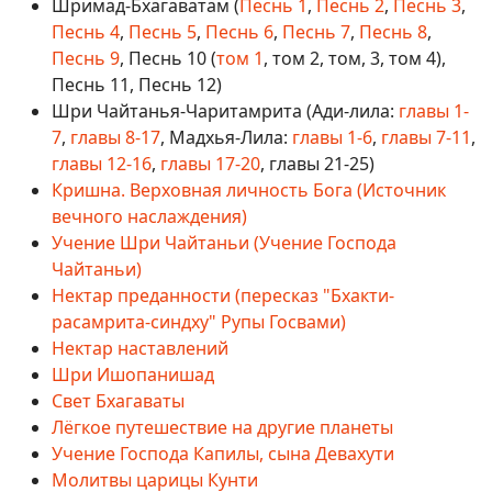
Шримад-Бхагаватам (
Песнь 1
,
Песнь 2
,
Песнь 3
,
Песнь 4
,
Песнь 5
,
Песнь 6
,
Песнь 7
,
Песнь 8
,
Песнь 9
, Песнь 10 (
том 1
, том 2, том, 3, том 4),
Песнь 11, Песнь 12)
Шри Чайтанья-Чаритамрита (Ади-лила:
главы 1-
7
,
главы 8-17
, Мадхья-Лила:
главы 1-6
,
главы 7-11
,
главы 12-16
,
главы 17-20
, главы 21-25)
Кришна. Верховная личность Бога (Источник
вечного наслаждения)
Учение Шри Чайтаньи (Учение Господа
Чайтаньи)
Нектар преданности (пересказ "Бхакти-
расамрита-синдху" Рупы Госвами)
Нектар наставлений
Шри Ишопанишад
Свет Бхагаваты
Лёгкое путешествие на другие планеты
Учение Господа Капилы, сына Девахути
Молитвы царицы Кунти