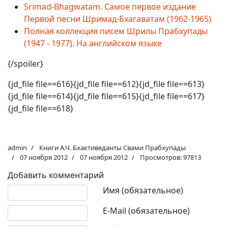
Srimad-Bhagwatam. Самое первое издание
Первой песни Шримад-Бхагаватам (1962-1965)
Полная коллекция писем Шрилы Прабхупады
(1947 - 1977). На английском языке
{/spoiler}
{jd_file file==616}{jd_file file==612}{jd_file file==613}
{jd_file file==614}{jd_file file==615}{jd_file file==617}
{jd_file file==618}
admin
Книги А.Ч. Бхактиведанты Свами Прабхупады
07 ноября 2012
07 ноября 2012
Просмотров: 97813
Добавить комментарий
Текст комментария
Имя (обязательное)
E-Mail (обязательное)