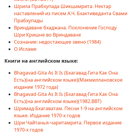
Шрила Прабхупада Шикшамрита. Нектар
наставлений из писем А.Ч. Бхактиведанта Свами
Прабхупады
Вриндаване бхаджана. Поклонение Господу
Шри Кришне во Вриндаване
Сознание: недостающее звено (1984)
О Исламе
Книги на английском языке:
Bhagavad-Gita As It Is (Бхагавад-Гита Как Она
Есть)(на английском языке)(Макмиллановское
издание 1972 года)
Bhagavad-Gita As It Is (Бхагавад-Гита Как Она
Есть)(на английском языке)(1982.BBT)
Шримад-Бхагаватам. Песни 1-9 на английском
языке. Издание 1970-х годов
Шри Чайтанья-чаритамрита. Первое издание
1970-х годов