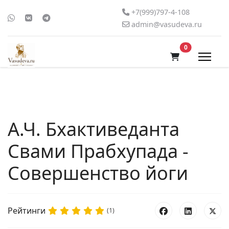
+7(999)797-4-108
admin@vasudeva.ru
В корзину
0
А.Ч. Бхактиведанта
Свами Прабхупада -
Совершенство йоги
Рейтинги
(1)