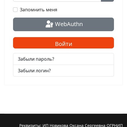
Показат
Запомнить меня
WebAuthn
Войти
Забыли пароль?
Забыли логин?
Реквизиты: ИП Новикова Оксана Сергеевна ОГРНИП